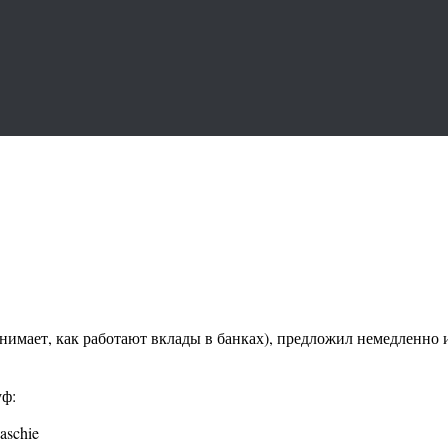
ает, как работают вклады в банках), предложил немедленно изъ
уф:
aschie