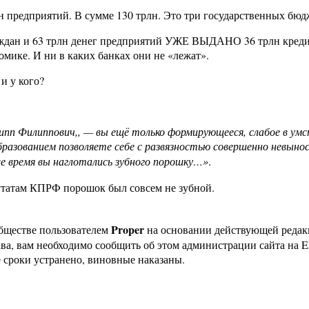
рлн предприятий. В сумме 130 трлн. Это три государственных бю
раждан и 63 трлн денег предприятий УЖЕ ВЫДАНО 36 трлн кредит
номике. И ни в каких банках они не «лежат».
и у кого?
ипп Филиппович,, — вы ещё только формирующееся, слабое в ум
образованием позволяете себе с развязностью совершенно невын
е время вы наглотались зубного порошку…»
.
утатам КПРФ порошок был совсем не зубной.
Proper
бществе пользователем
на основании действующей реда
ава, вам необходимо сообщить об этом администрации сайта на
 сроки устранено, виновные наказаны.