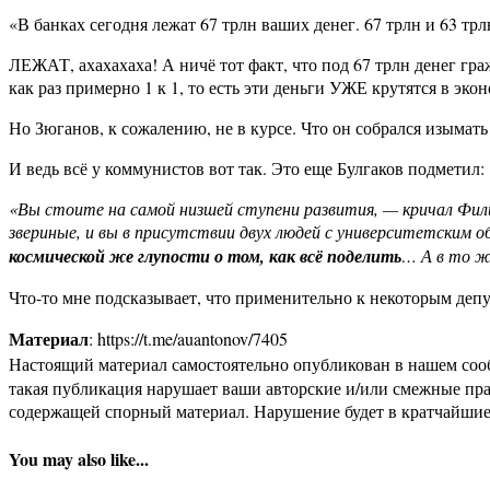
«В банках сегодня лежат 67 трлн ваших денег. 67 трлн и 63 т
ЛЕЖАТ, ахахахаха! А ничё тот факт, что под 67 трлн денег г
как раз примерно 1 к 1, то есть эти деньги УЖЕ крутятся в эко
Но Зюганов, к сожалению, не в курсе. Что он собрался изымать 
И ведь всё у коммунистов вот так. Это еще Булгаков подметил:
«Вы стоите на самой низшей ступени развития, — кричал Фил
звериные, и вы в присутствии двух людей с университетским 
космической же глупости о том, как всё поделить
… А в то ж
Что-то мне подсказывает, что применительно к некоторым деп
Материал
: https://t.me/auantonov/7405
Настоящий материал самостоятельно опубликован в нашем соо
такая публикация нарушает ваши авторские и/или смежные пр
содержащей спорный материал. Нарушение будет в кратчайшие
You may also like...