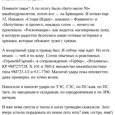
Помните такое? А по итогу было сбито около 50+
швайнедрэколетов, почти все — на Брянщине. И ночью еще
32. Никаких «Сторм Шэдоу», никаких » Фламинго» и
«Непутiнов» и прочего, никаких сотен — ничего не
произошло. «Росвоенкори», как водится, нагазировали лужу,
в которую радостно бухнулись наши сетевые истерики и
хрюшки, которые обожают лужи с грязью.
А воздушный удар и правда был. И сейчас еще идет. Но есть
нюанс — чей и по кому. Сотни обычных и реактивных
«Гераней/Гарпий», в сопровождении «Гербер», «Италмасы»,
КР 9М727/728, Х-101 и 3М14, множество квазибаллистики
типа 9М723-1/2 и 9-С-7760. Масштаб удара пока неизвестен
даже примерно, но точно велик.
Наносили и наносят удары по ТЭС, ГЭС, по ПС-кам, по ПС
тяги, по заводикам и складикам, по аэродромчикам и по ЗРК-
шечкам.
И вже нема свитла и типла в хатах громадян-скакуасов. Зато
вчера успели порадовать их некие (кто хоть? имя, сестра, имя!)