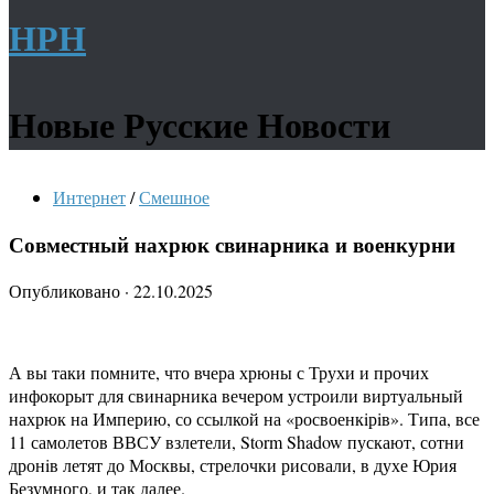
НРН
Новые Русские Новости
Интернет
/
Смешное
Совместный нахрюк свинарника и военкурни
Опубликовано
·
22.10.2025
А вы таки помните, что вчера хрюны с Трухи и прочих
инфокорыт для свинарника вечером устроили виртуальный
нахрюк на Империю, со ссылкой на «росвоенкiрiв». Типа, все
11 самолетов ВВСУ взлетели, Storm Shadow пускают, сотни
дронiв летят до Москвы, стрелочки рисовали, в духе Юрия
Безумного, и так далее.