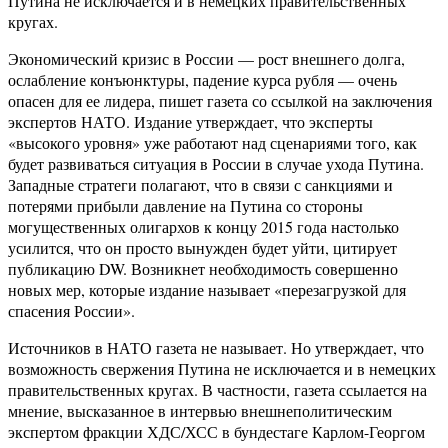
Путина не исключается и в немецких правительственных
кругах.
Экономический кризис в России — рост внешнего долга,
ослабление конъюнктуры, падение курса рубля — очень
опасен для ее лидера, пишет газета со ссылкой на заключения
экспертов НАТО. Издание утверждает, что эксперты
«высокого уровня» уже работают над сценариями того, как
будет развиваться ситуация в России в случае ухода Путина.
Западные стратеги полагают, что в связи с санкциями и
потерями прибыли давление на Путина со стороны
могущественных олигархов к концу 2015 года настолько
усилится, что он просто вынужден будет уйти, цитирует
публикацию DW. Возникнет необходимость совершенно
новых мер, которые издание называет «перезагрузкой для
спасения России».
Источников в НАТО газета не называет. Но утверждает, что
возможность свержения Путина не исключается и в немецких
правительственных кругах. В частности, газета ссылается на
мнение, высказанное в интервью внешнеполитическим
экспертом фракции ХДС/ХСС в бундестаге Карлом-Георгом