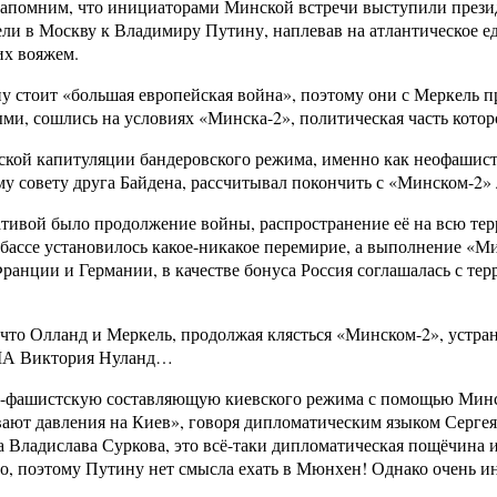
помним, что инициаторами Минской встречи выступили презид
и в Москву к Владимиру Путину, наплевав на атлантическое ед
их вояжем.
ну стоит «большая европейская война», поэтому они с Меркель 
и, сошлись на условиях «Минска-2», политическая часть котор
ской капитуляции бандеровского режима, именно как неофашис
 совету друга Байдена, рассчитывал покончить с «Минском-2» 
ативой было продолжение войны, распространение её на всю те
нбассе установилось какое-никакое перемирие, а выполнение «
анции и Германии, в качестве бонуса Россия соглашалась с те
что Олланд и Меркель, продолжая клясться «Минском-2», устра
США Виктория Нуланд…
ко-фашистскую составляющую киевского режима с помощью Минс
вают давления на Киев», говоря дипломатическим языком Серге
 Владислава Суркова, это всё-таки дипломатическая пощёчина и
ло, поэтому Путину нет смысла ехать в Мюнхен! Однако очень и