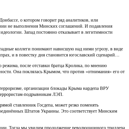
онбассе, о котором говорит ряд аналитиков, или
вании не выполнения Минских соглашений. И подавления
идеологии. Запад постоянно отказывает в легитимности
ападные коллеги понимают нависшую над ними угрозу, в виде
прах, и в повестку дня становится югославский сценарий…
о режима, после отставки братца Кролика, по мнению
рности. Она поклялась Крымом, что против «отнимания» его от
в терроризме, организации блокады Крыма нардепа ВРУ
 террористам-подрывникам ЛЭП.
прямой ставленник Госдепа, может резко поменять
Соединённых Штатов Украины. Это соответствует Минским
люции. Тогда мы увидим продолжение революционного триллера