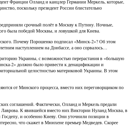
ент Франции Олланд и канцлер Германии Меркель, которые,
инство, поскольку президент России блистательно
предприняли срочный полёт в Москву к Путину. Ночные,
ого была победой Москвы, и ловушкой для Киева.
тского. Почему Порошенко подписал «Минск-2»? Об этом
летним наступлением на Донбассе, а оно сорвалось…
рриторию Украины, с возможностью перерастания в «большую
Минска-2» должно было привести к денацификации и
рриториальной целостностью материковой Украины. В этом
няются от Минского процесса, вместо них переговорщиком по
ких соглашений. Фактически, Олланд и Меркель предали
я Лаврова. К явившейся вместо них Виктории Нуланд Москва, в
 Госдепу, и особенно Киеву. Они уточнили позиции в
нтересно, что скажет в Мюнхене премьер Медведев. Скорее