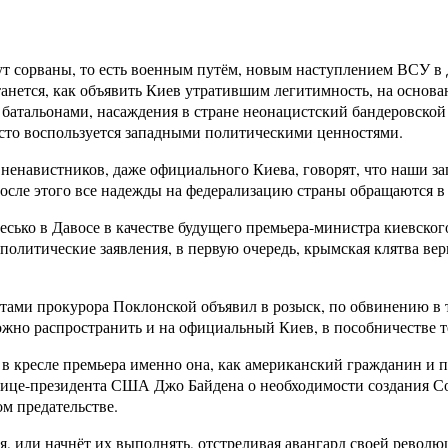
т сорваны, то есть военным путём, новым наступлением ВСУ в Д
танется, как объявить Киев утратившим легитимность, на осно
атальонами, насаждения в стране неонацистский бандеровской 
осто воспользуется западными политическими ценностями.
ненавистников, даже официального Киева, говорят, что наши з
сле этого все надежды на федерализацию страны обращаются в 
ько в Давосе в качестве будущего премьера-министра киевског
политические заявления, в первую очередь, крымская клятва ве
устами прокурора Поклонской объявил в розыск, по обвинению 
жно распространить и на официальный Киев, в пособничестве
 в кресле премьера именно она, как американский гражданин и 
 вице-президента США Джо Байдена о необходимости создания 
м предательстве.
я, или начнёт их выполнять, отстреливая авангард своей рево