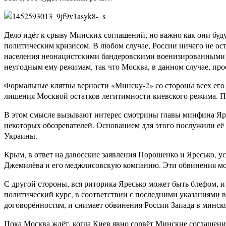
Дело идёт к срыву Минских соглашений, но важно как они буду
политическим кризисом. В любом случае, России ничего не ос
населения неонацистскими бандеровскими военизированными б
неугодным ему режимам, так что Москва, в данном случае, пр
Формальные клятвы верности «Минску-2» со стороны всех его 
лишения Москвой остатков легитимности киевского режима. По
В этом смысле вызывают интерес смотрины главы минфина Ярес
некоторых обозревателей. Основанием для этого послужили её 
Украины.
Крым, в ответ на давосские заявления Порошенко и Яресько, 
Джемилёва и его меджлисовскую компанию. Эти обвинения мо
С другой стороны, вся риторика Яресько может быть блефом, и
политический курс, в соответствии с последними указаниями
договорённостям, и снимает обвинения России Запада в минско
Пока Москва ждёт, когда Киев явно сорвёт Минские соглашени