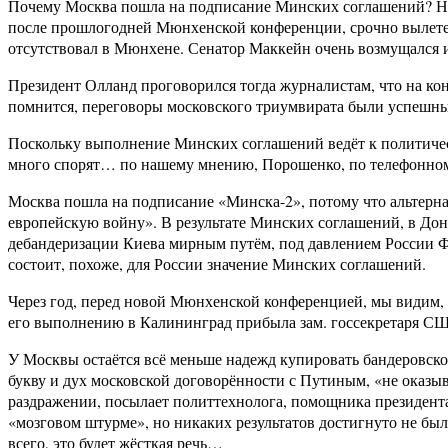
Почему Москва пошла на подписание Минских соглашений? На
после прошлогодней Мюнхенской конференции, срочно вылетел
отсутствовал в Мюнхене. Сенатор Маккейн очень возмущался 
Президент Олланд проговорился тогда журналистам, что на ко
помнится, переговоры московского триумвирата были успешным
Поскольку выполнение Минских соглашений ведёт к политиче
много спорят… по нашему мнению, Порошенко, по телефонному
Москва пошла на подписание «Минска-2», потому что альтерн
европейскую войну». В результате Минских соглашений, в До
дебандеризации Киева мирным путём, под давлением России Фр
состоит, похоже, для России значение Минских соглашений.
Через год, перед новой Мюнхенской конференцией, мы видим, 
его выполнению в Калининград прибыла зам. госсекретаря 
У Москвы остаётся всё меньше надежд купировать бандеровс
букву и дух московской договорённости с Путиным, «не оказы
раздражении, посылает политтехнолога, помощника президента
«мозговом штурме», но никаких результатов достигнуто не бы
всего, это будет жёсткая речь…