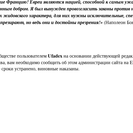
ие Францию! Евреи являются нацией, способной к самым ужа
анным добром. Я был вынужден провозгласить законы против н
х жидовского характера, для них нужны исключительные, спе
презирают, но ведь они и достойны презрения!»
(Наполеон Бон
Ufadex
бществе пользователем
на основании действующей реда
ава, вам необходимо сообщить об этом администрации сайта на
 сроки устранено, виновные наказаны.