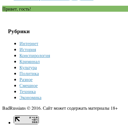
Привет, гость!
Рубрики
Интернет
История
Конспирология
Криминал
Культура
Политика
Разное
Смешное
Техника
Экономика
BadRussians © 2016. Сайт может содержать материалы 18+