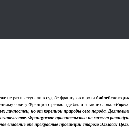
библейского ди
же не раз выступали в судьбе французов в роли
енному совету Франции с речью, где были и такие слова:
«Евреи
х личностей, но от коренной природы сего народа. Деятельнос
огательстве. Французское правительство не может равнодушн
ое владение обе прекрасные провинции старого Эльзаса! Целые