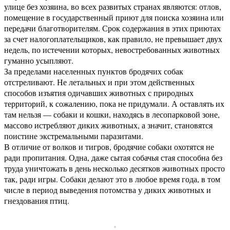
улице без хозяина, во всех развитых странах являются: отлов,
помещение в государственный приют для поиска хозяина или
передачи благотворителям. Срок содержания в этих приютах
за счет налогоплательщиков, как правило, не превышает двух
недель, по истечении которых, невостребованных животных
гуманно усыпляют.
За пределами населенных пунктов бродячих собак
отстреливают. Не летальных и при этом действенных
способов изъятия одичавших животных с природных
территорий, к сожалению, пока не придумали. А оставлять их
там нельзя — собаки и кошки, находясь в лесопарковой зоне,
массово истребляют диких животных, а значит, становятся
поистине экстремальными паразитами.
В отличие от волков и тигров, бродячие собаки охотятся не
ради пропитания. Одна, даже сытая собачья стая способна без
труда уничтожать в день несколько десятков животных просто
так, ради игры. Собаки делают это в любое время года, в том
числе в период выведения потомства у диких животных и
гнездования птиц.