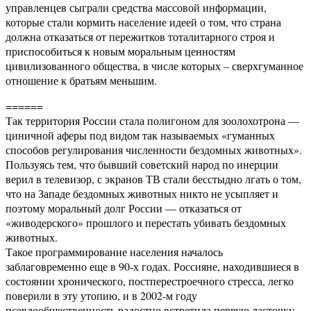
управленцев сыграли средства массовой информации,
которые стали кормить население идеей о том, что страна
должна отказаться от пережитков тоталитарного строя и
приспособиться к новым моральным ценностям
цивилизованного общества, в числе которых – сверхгуманное
отношение к братьям меньшим.
======
Так территория России стала полигоном для зоолохотрона —
циничной аферы под видом так называемых «гуманных
способов регулирования численности бездомных животных».
Пользуясь тем, что бывший советский народ по инерции
верил в телевизор, с экранов ТВ стали бесстыдно лгать о том,
что на Западе бездомных животных никто не усыпляет и
поэтому моральный долг России — отказаться от
«живодерского» прошлого и перестать убивать бездомных
животных.
Такое программирование населения началось
заблаговременно еще в 90-х годах. Россияне, находившиеся в
состоянии хронического, постперестроечного стресса, легко
поверили в эту утопию, и в 2002-м году
псевдообщественность радостно встретила первую ласточку