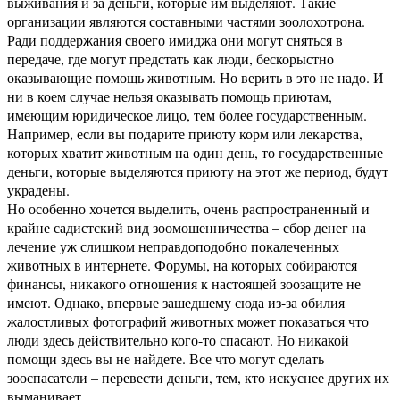
выживания и за деньги, которые им выделяют. Такие
организации являются составными частями зоолохотрона.
Ради поддержания своего имиджа они могут сняться в
передаче, где могут предстать как люди, бескорыстно
оказывающие помощь животным. Но верить в это не надо. И
ни в коем случае нельзя оказывать помощь приютам,
имеющим юридическое лицо, тем более государственным.
Например, если вы подарите приюту корм или лекарства,
которых хватит животным на один день, то государственные
деньги, которые выделяются приюту на этот же период, будут
украдены.
Но особенно хочется выделить, очень распространенный и
крайне садистский вид зоомошенничества – сбор денег на
лечение уж слишком неправдоподобно покалеченных
животных в интернете. Форумы, на которых собираются
финансы, никакого отношения к настоящей зоозащите не
имеют. Однако, впервые зашедшему сюда из-за обилия
жалостливых фотографий животных может показаться что
люди здесь действительно кого-то спасают. Но никакой
помощи здесь вы не найдете. Все что могут сделать
зооспасатели – перевести деньги, тем, кто искуснее других их
выманивает.