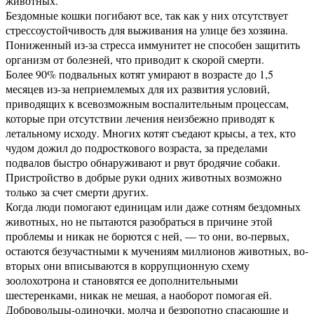
животных.
Бездомные кошки погибают все, так как у них отсутствует
стрессоустойчивость для выживания на улице без хозяина.
Пониженный из-за стресса иммунитет не способен защитить
организм от болезней, что приводит к скорой смерти.
Более 90% подвальных котят умирают в возрасте до 1,5
месяцев из-за неприемлемых для их развития условий,
приводящих к всевозможным воспалительным процессам,
которые при отсутствии лечения неизбежно приводят к
летальному исходу. Многих котят съедают крысы, а тех, кто
чудом дожил до подросткового возраста, за пределами
подвалов быстро обнаруживают и рвут бродячие собаки.
Пристройство в добрые руки одних животных возможно
только за счет смерти других.
Когда люди помогают единицам или даже сотням бездомных
животных, но не пытаются разобраться в причине этой
проблемы и никак не борются с ней, — то они, во-первых,
остаются безучастными к мучениям миллионов животных, во-
вторых они вписываются в коррупционную схему
зоолохотрона и становятся ее дополнительными
шестеренками, никак не мешая, а наоборот помогая ей.
Добровольцы-одиночки, молча и безропотно спасающие и