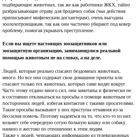
подбирающие животных, так же как работники ЖКХ, тайно
разбрасывающие отраву для бродячих собак (чьи действия
приписывают мифическим догхантерам), очень выгодны
зоолохотронщикам, так как они частично убирают под ковер
проблему, помогая укрывать преступление.
Если вы ищете настоящих зоозащитников или
зоозащитную организацию, занимающуюся реальной
помощью животным не на словах, а на деле.
Людей, которые реально спасают бездомных животных,
много. Но все они содержат свои домашние приюты или
спасают только тех животных, которых сами видят вокруг.
Часто этому отдано много сил, они замотаны и физически не
в состоянии откликаться на просьбы о помощи животным от
посторонних людей, избегая контактов с такими просителями.
Такие просьбы вызывают у них приступы отчаяния из-за
бессилия помочь. Поэтому надеяться на то, что кто-то из них
возьмет себе очередную сотую больную кошку или собаку,
наивно и жестоко по отношению к этим людям.
Также у людей, черпающих информацию из телевизионных