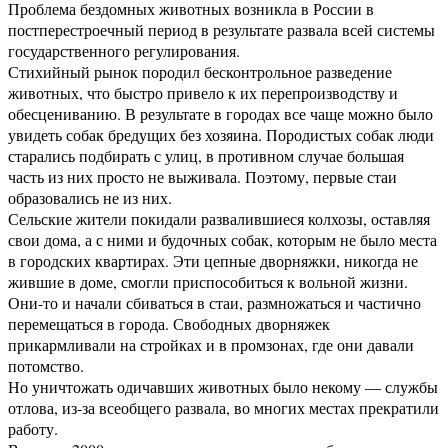
Проблема бездомных животных возникла в России в
постперестроечный период в результате развала всей системы
государственного регулирования.
Стихийный рынок породил бесконтрольное разведение
животных, что быстро привело к их перепроизводству и
обесцениванию. В результате в городах все чаще можно было
увидеть собак бредущих без хозяина. Породистых собак люди
старались подбирать с улиц, в противном случае большая
часть из них просто не выживала. Поэтому, первые стаи
образовались не из них.
Сельские жители покидали развалившиеся колхозы, оставляя
свои дома, а с ними и будочных собак, которым не было места
в городских квартирах. Эти цепные дворняжки, никогда не
жившие в доме, смогли приспособиться к вольной жизни.
Они-то и начали сбиваться в стаи, размножаться и частично
перемещаться в города. Свободных дворняжек
прикармливали на стройках и в промзонах, где они давали
потомство.
Но уничтожать одичавших животных было некому — службы
отлова, из-за всеобщего развала, во многих местах прекратили
работу.