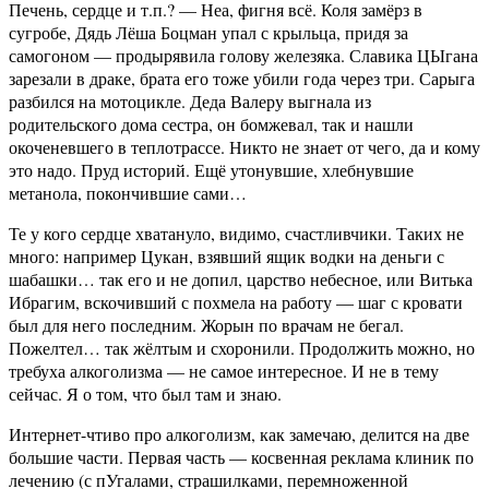
Печень, сердце и т.п.? — Неа, фигня всё. Коля замёрз в
сугробе, Дядь Лёша Боцман упал с крыльца, придя за
самогоном — продырявила голову железяка. Славика ЦЫгана
зарезали в драке, брата его тоже убили года через три. Сарыга
разбился на мотоцикле. Деда Валеру выгнала из
родительского дома сестра, он бомжевал, так и нашли
окоченевшего в теплотрассе. Никто не знает от чего, да и кому
это надо. Пруд историй. Ещё утонувшие, хлебнувшие
метанола, покончившие сами…
Те у кого сердце хватануло, видимо, счастливчики. Таких не
много: например Цукан, взявший ящик водки на деньги с
шабашки… так его и не допил, царство небесное, или Витька
Ибрагим, вскочивший с похмела на работу — шаг с кровати
был для него последним. Жорын по врачам не бегал.
Пожелтел… так жёлтым и схоронили. Продолжить можно, но
требуха алкоголизма — не самое интересное. И не в тему
сейчас. Я о том, что был там и знаю.
Интернет-чтиво про алкоголизм, как замечаю, делится на две
большие части. Первая часть — косвенная реклама клиник по
лечению (с пУгалами, страшилками, перемноженной