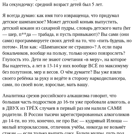
На секундочку: средний возраст детей был 5 лет.
Я всегда думаю: как имя того извращенца, что придумал
детское шампанское? Может детский коньяк выпустить,
детский кокаин из сахарной пудры, словарь детского мата (hеr
— шер, п**да — трабада, и пусть привыкают)? Вы сами (они
сами) программируете своих детей на то, что «пить будешь, но
потом». Или как: «Шампанское не страшно»? А если пара
бокальчиков, вообще на пользу, только нужно повзрослеть?
Глупость это. Дети не знают сочетания «в меру», на которое
Вы надеетесь, а лет в 13-14 у них вообще ВСЁ по максимуму
без полутонов, мер и весов. О чём думаете? Вы уже взяли
своего ребёнка за руку и ведёте в сторону наркодиспансера,
сами, по своей воле, взрослые, мать вашу.
Аналитика срезов российского алкашизма говорит, что
большая часть подростков до 16-ти уже пробовали алкоголь, а
в ДВУХ из ТРЁХ случаев в первый раз им налили САМИ
родители. В России тысячи зарегистрированных алкоголиков
до 14-ти, но это, конечно, не про Вас — кудрявый Илюша —
милый второклассник, отличник учёбы, никогда не возьмёт
стакан — если только выпить соку. Будьте мудры, путь под