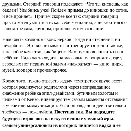
друзьями. Старший товарищ подскажет: «Что ты киснешь, как
баклан? Улыбнись уже! Пойдём примем до киношки по сотне,
и всё пройдёт». Причём скорее всё так: старший товарищ
просто хотел уыпить и искал себе компанию, а не заботился о
вашем трезвом, грузном, приплюснутом сознании.
Надо быть хозяином своих нервов. Тогда ни стеснения, ни
неудобства. Это воспитывается и тренируется точно так же,
как любое качество, как бицепс. Вам нужно воспитать его в
ребёнке. Надо часто ходить на массовые мероприятия, где у
взрослых нет первичной задачи «нажраться» — кино, цирк,
музей, зоопарк и прочее-прочее.
Кроме того, нужно отрезать задачу «смотреться круче всех»,
которая реализуется родителями через неоправданное
снабжение ребёнка эппл-девайсами, бутичным золотом и
чешками от Кензо, нивелируя тем самым моменты отставания
в учёбе или коммуникации. Если оправдано и действительно
Поступая так, Вы подсадите
требуется — пожалуйста.
будущего взрослого на искусственные улучшайзеры,
самым универсальным из которых является водка и её