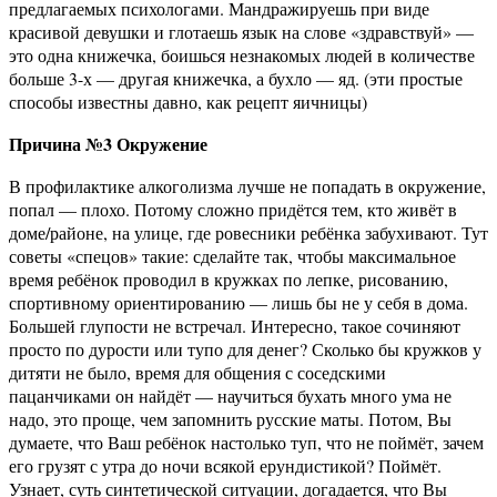
предлагаемых психологами. Мандражируешь при виде
красивой девушки и глотаешь язык на слове «здравствуй» —
это одна книжечка, боишься незнакомых людей в количестве
больше 3-х — другая книжечка, а бухло — яд. (эти простые
способы известны давно, как рецепт яичницы)
Причина №3 Окружение
В профилактике алкоголизма лучше не попадать в окружение,
попал — плохо. Потому сложно придётся тем, кто живёт в
доме/районе, на улице, где ровесники ребёнка забухивают. Тут
советы «спецов» такие: сделайте так, чтобы максимальное
время ребёнок проводил в кружках по лепке, рисованию,
спортивному ориентированию — лишь бы не у себя в дома.
Большей глупости не встречал. Интересно, такое сочиняют
просто по дурости или тупо для денег? Сколько бы кружков у
дитяти не было, время для общения с соседскими
пацанчиками он найдёт — научиться бухать много ума не
надо, это проще, чем запомнить русские маты. Потом, Вы
думаете, что Ваш ребёнок настолько туп, что не поймёт, зачем
его грузят с утра до ночи всякой ерундистикой? Поймёт.
Узнает, суть синтетической ситуации, догадается, что Вы