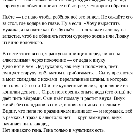
горочку он обычно приятнее и быстрее, чем дорога обратно.
Пьёте — не надо чтобы ребёнок всё это видел. Не сажайте его
за стол, где водяра во главе. Ну а если: «Хочу вырастить
мужика, а на охоте как без бухла?» — поставьте галочку на
запястье, чтоб не обвинять потом суровую жизнь или Людку
из вино-водочного.
В свете этого всего, я раскусил принцип передачи «гена
алкоголизма» через поколение — от деда к внуку.
Дело вот в чём. Дед-бухарик, как ему и положено, пьёт,
лупцует старуху, орёт матом в трибогамать… Сыну врезаются
в мозг скандалы с ножами, перелатанные штаны, в которых
он гонял с 5-го по 10-й, не купленный велик, пропавшие из
копилки деньги… Страх повторения опыта деда (его отца) не
даёт пить вёдрами. Сын пьёт помалу и растит внука. Внук
живёт без скандалов в семье, в новых штанах, с великом.
Видит, что папа по праздничкам выпивает — и нормалёк, всё
в рамках. Страха к алкоголю нет — круг замкнулся, внук
начинает пить как дед.
Нет никакого гена, Гена только в мультиках есть.