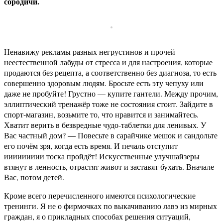
сородичи.
Ненавижу рекламы разных негрустинов и прочей
неестественной лабуды от стресса и для настроения, которые
продаются без рецепта, а соответственно без диагноза, то есть
совершенно здоровым людям. Бросьте есть эту чепуху или
даже не пробуйте! Грустно — купите гантели. Между прочим,
эллиптический тренажёр тоже не состояния стоит. Зайдите в
спорт-магазин, возьмите то, что нравится и занимайтесь.
Хватит верить в безвредные чудо-таблетки для ленивых. У
Вас частный дом? — Повесьте в сарайчике мешок и сандольте
его почём зря, когда есть время. И печаль отступит
иииииииии тоска пройдёт! Искусственные улучшайзеры
втянут в ленность, отрастят живот и заставят бухать. Вначале
Вас, потом детей.
Кроме всего перечисленного имеются психологические
тренинги. Я не о фирмочках по выкачиванию лавэ из мирных
граждан, я о прикладных способах решения ситуаций,