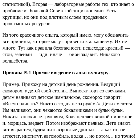
статистикой), Вторая — лабораторные работы тех, кто знает о
проблеме из Большой Советской энциклопедии. Есть
крупицы, но они под плотным слоем продажных
прокачанных ресурсов.
Из того красочного опыта, который имею, могу обозначить
все причины, которые могут привести к алкашизму. Их не
много. Тут как правила безопасности пешехода: красный —
стой, зелёный — иди, иначе — биби задавит. Никакого
волшебства.
Причина №1 Прямое введение в алко-культуру.
Пример. Прихожу на детский день рождения. Ведущий —
скоморох, у детей свой столик. Выносят торт со свечками,
детям наливают детское шампанское, скоморох говорит:
«Всем наливать? Никто сегодня не за рулём?». Дети смеются.
Им наливают, они чёкаются бокальчиками и бульк-бульк.
Никита занюхивает рукавом, Коля цепляет вилкой пирожное
и, морщась, заедает. Потом изображают пьяных. Дети знают,
вот вырастем, будем пить взрослые дринки — а как иначе —
аттестат, институт, автомобиль, водка… но потом… но точно!