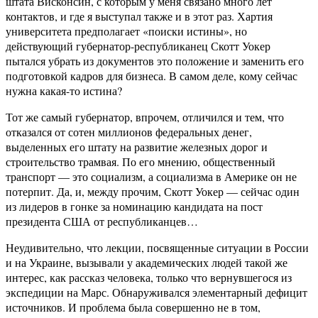
штата Висконсин, с которым у меня связано много лет
контактов, и где я выступал также и в этот раз. Хартия
университета предполагает «поиски истины», но
действующий губернатор-республиканец Скотт Уокер
пытался убрать из документов это положение и заменить его
подготовкой кадров для бизнеса. В самом деле, кому сейчас
нужна какая-то истина?
Тот же самый губернатор, впрочем, отличился и тем, что
отказался от сотен миллионов федеральных денег,
выделенных его штату на развитие железных дорог и
строительство трамвая. По его мнению, общественный
транспорт — это социализм, а социализма в Америке он не
потерпит. Да, и, между прочим, Скотт Уокер — сейчас один
из лидеров в гонке за номинацию кандидата на пост
президента США от республиканцев…
Неудивительно, что лекции, посвященные ситуации в России
и на Украине, вызывали у академических людей такой же
интерес, как рассказ человека, только что вернувшегося из
экспедиции на Марс. Обнаруживался элементарный дефицит
источников. И проблема была совершенно не в том,