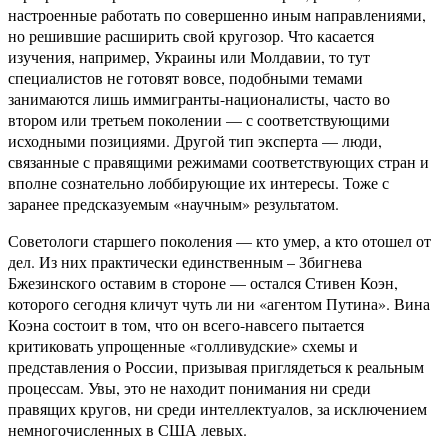
настроенные работать по совершенно иным направлениями,
но решившие расширить свой кругозор. Что касается
изучения, например, Украины или Молдавии, то тут
специалистов не готовят вовсе, подобными темами
занимаются лишь иммигранты-националисты, часто во
втором или третьем поколении — с соответствующими
исходными позициями. Другой тип эксперта — люди,
связанные с правящими режимами соответствующих стран и
вполне сознательно лоббирующие их интересы. Тоже с
заранее предсказуемым «научным» результатом.
Советологи старшего поколения — кто умер, а кто отошел от
дел. Из них практически единственным – Збигнева
Бжезинского оставим в стороне — остался Стивен Коэн,
которого сегодня кличут чуть ли ни «агентом Путина». Вина
Коэна состоит в том, что он всего-навсего пытается
критиковать упрощенные «голливудские» схемы и
представления о России, призывая приглядеться к реальным
процессам. Увы, это не находит понимания ни среди
правящих кругов, ни среди интеллектуалов, за исключением
немногочисленных в США левых.