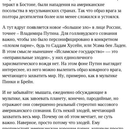
теракт в Бостоне, были нападения на американские
посольства в мусульманских странах. Так что образ врага за
полтора десятилетия более или менее сложился и устоялся.
А тут вдруг появляется новое «большое зло» в лице России,
точнее – Владимира Путина. Для голливудского сознания
важно, чтобы зло было персонифицировано в конкретном
«плохом парне», будь то Саддам Хусейн, или Усама бен Ладен.
В этом смысле нынешнее «Исламское государство» — это
«неправильные злодеи», у них единоличного
харизматического вождя нет. На этом фоне Путин выглядит
интереснее, из него можно вылепить образ коварного врага,
мечтающего захватить мир. Ну, примерно, как в мультике
Пинки и Брейн.
И не забывайте: мышата, ежедневно обсуждающие в
мультике, как завоевать планету, конечно, пародийные, но
отражают они совершенно реальный стереотип массового
американского сознания. Есть некий злодей, мечтающий
захватить весь мир. Почему он об этом мечтает, не суть
важно. Наверное, просто потому что злодей. Ему
противостоят американские хорошие парни, которым просто