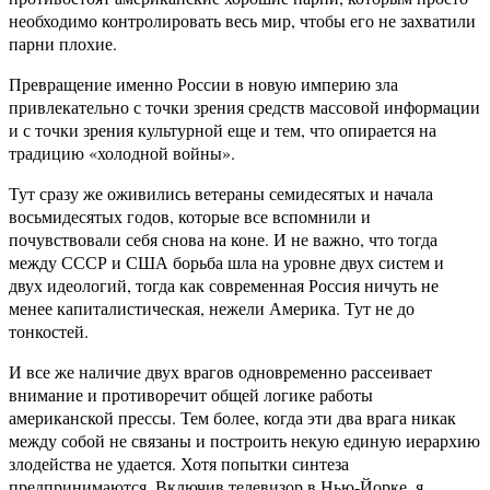
необходимо контролировать весь мир, чтобы его не захватили
парни плохие.
Превращение именно России в новую империю зла
привлекательно с точки зрения средств массовой информации
и с точки зрения культурной еще и тем, что опирается на
традицию «холодной войны».
Тут сразу же оживились ветераны семидесятых и начала
восьмидесятых годов, которые все вспомнили и
почувствовали себя снова на коне. И не важно, что тогда
между СССР и США борьба шла на уровне двух систем и
двух идеологий, тогда как современная Россия ничуть не
менее капиталистическая, нежели Америка. Тут не до
тонкостей.
И все же наличие двух врагов одновременно рассеивает
внимание и противоречит общей логике работы
американской прессы. Тем более, когда эти два врага никак
между собой не связаны и построить некую единую иерархию
злодейства не удается. Хотя попытки синтеза
предпринимаются. Включив телевизор в Нью-Йорке, я