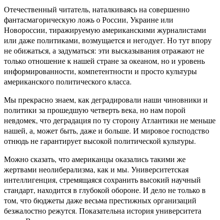
Отечественный читатель, наталкиваясь на совершенно
фантасмагорическую ложь о России, Украине или
Новороссии, тиражируемую американскими журналистами
или даже политиками, возмущается и негодует. Но тут впору
не обижаться, а задуматься: эти высказывания отражают не
только отношение к нашей стране за океаном, но и уровень
информированности, компетентности и просто культуры
американского политического класса.
Мы прекрасно знаем, как деградировали наши чиновники и
политики за прошедшую четверть века, но нам порой
невдомек, что деградация по ту сторону Атлантики не меньше
нашей, а, может быть, даже и больше. И мировое господство
отнюдь не гарантирует высокой политической культуры.
Можно сказать, что американцы оказались такими же
жертвами неолиберализма, как и мы. Университетская
интеллигенция, стремящаяся сохранить высокий научный
стандарт, находится в глубокой обороне. И дело не только в
том, что бюджеты даже весьма престижных организаций
безжалостно режутся. Показательна история университета