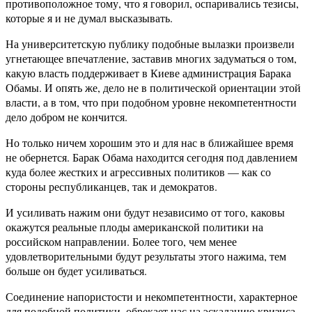
противоположное тому, что я говорил, оспаривались тезисы,
которые я и не думал высказывать.
На университетскую публику подобные вылазки произвели
угнетающее впечатление, заставив многих задуматься о том,
какую власть поддерживает в Киеве администрация Барака
Обамы. И опять же, дело не в политической ориентации этой
власти, а в том, что при подобном уровне некомпетентности
дело добром не кончится.
Но только ничем хорошим это и для нас в ближайшее время
не обернется. Барак Обама находится сегодня под давлением
куда более жестких и агрессивных политиков — как со
стороны республиканцев, так и демократов.
И усиливать нажим они будут независимо от того, каковы
окажутся реальные плоды американской политики на
российском направлении. Более того, чем менее
удовлетворительными будут результаты этого нажима, тем
больше он будет усиливаться.
Соединение напористости и некомпетентности, характерное
для подобной политики, обрекает нас на эскалацию кризиса.