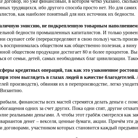
договор, но уже финансовый, в котором четко указано, сколько 
ных трудящихся, ибо другого способа просто нет. Но для самих
истов, как наиболее понятный для них источник их бедности.
наличную эмиссию, не подкрепленную товарным наполнением
тельной бедности промышленных капиталистов. И только уровен
х они скупают себе (перераспределяют в свою пользу) часть прои
сть воспринималась обществом как общественно полезная, а вину
нной обществом продукции достигает 80 и более процентов. Вы 
ться от семьи, детей, самых необходимых благ цивилизации. Тако
сферы кредитных операций, так как это узаконенное ростов
при этом выглядеть в глазах людей в качестве благодетелей.
А
й производств), обвиняя их в перепроизводстве, легко уходить 
 Византию.
рибыли, финансисты всех мастей стремятся делать деньги с по
 обогащения одних за счет других. Пока одни спят, другие отхва
лне реальными деньгами. А чтобы этот грабёж смотрелся как зак
 вариантов денег – векселя, ценные бумаги, акции. Причём эти
договорами, участником которых становится каждый предъявител