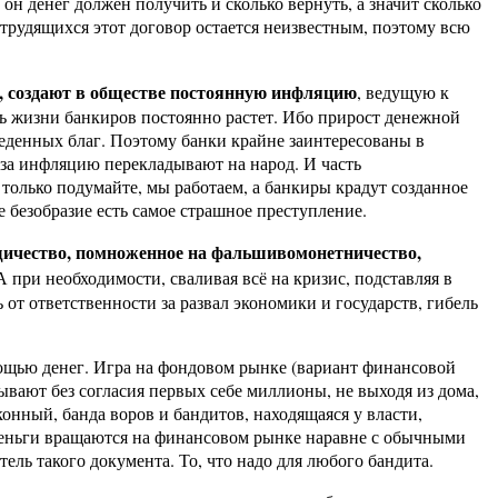
он денег должен получить и сколько вернуть, а значит сколько
 трудящихся этот договор остается неизвестным, поэтому всю
, создают в обществе постоянную инфляцию
, ведущую к
ь жизни банкиров постоянно растет. Ибо прирост денежной
зведенных благ. Поэтому банки крайне заинтересованы в
 за инфляцию перекладывают на народ. И часть
только подумайте, мы работаем, а банкиры крадут созданное
е безобразие есть самое страшное преступление.
щичество, помноженное на фальшивомонетничество,
 при необходимости, сваливая всё на кризис, подставляя в
от ответственности за развал экономики и государств, гибель
мощью денег. Игра на фондовом рынке (вариант финансовой
тывают без согласия первых себе миллионы, не выходя из дома,
онный, банда воров и бандитов, находящаяся у власти,
 деньги вращаются на финансовом рынке наравне с обычными
ь такого документа. То, что надо для любого бандита.