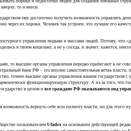
зовать пороки и недостатки людей для создания лояльных стру
вверху, то и внизу.
осударством ему достаточно получить возможность управлять де
о через их пороки. Человек так устроен, что лучшие его качеств
уктурного управления людьми и массами людей. Потому, что «де
одились в твоем кошельке, а не у соседа, и значит, кажется, ни
ьми, то высшие органы управления нередко прибегают к не сов
ральный банк РФ – это вполне самостоятельная ветвь власти, п
рство, точнее высшие органы управления нашим государством с
армонически функционирующую структуру. А из-за того, что гос
все граждане РФ оказываются под упра
государство в целом и
 возможность вернуть себе всю полноту власти, но для этого нуж
Ufadex
бществе пользователем
на основании действующей реда
ава, вам необходимо сообщить об этом администрации сайта на