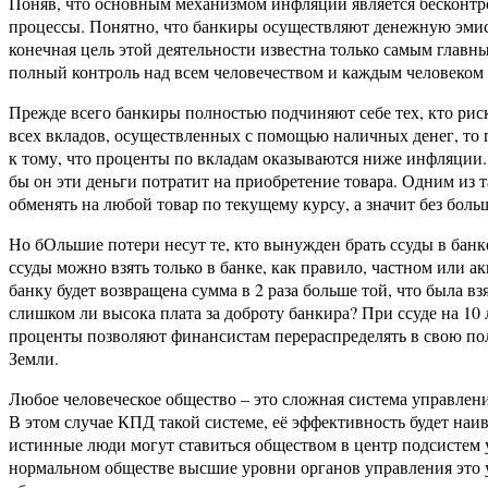
Поняв, что основным механизмом инфляции является бесконтрол
процессы. Понятно, что банкиры осуществляют денежную эмисси
конечная цель этой деятельности известна только самым главн
полный контроль над всем человечеством и каждым человеком в
Прежде всего банкиры полностью подчиняют себе тех, кто риск
всех вкладов, осуществленных с помощью наличных денег, то 
к тому, что проценты по вкладам оказываются ниже инфляции. 
бы он эти деньги потратит на приобретение товара. Одним из т
обменять на любой товар по текущему курсу, а значит без боль
Но бОльшие потери несут те, кто вынужден брать ссуды в банке
ссуды можно взять только в банке, как правило, частном или акц
банку будет возвращена сумма в 2 раза больше той, что была вз
слишком ли высока плата за доброту банкира? При ссуде на 10
проценты позволяют финансистам перераспределять в свою пол
Земли.
Любое человеческое общество – это сложная система управлени
В этом случае КПД такой системе, её эффективность будет наив
истинные люди могут ставиться обществом в центр подсистем у
нормальном обществе высшие уровни органов управления это у