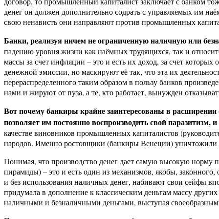
договор, то промышленный капиталист заключает с банком тоже 
денег он должен дополнительно содрать с управляемых им наём
свою ненависть они направляют против промышленных капитал
Банки, реализуя ничем не ограниченную наличную или без
падению уровня жизни как наёмных трудящихся, так и относи
массы за счет инфляции – это и есть их доход, за счет которы
денежной эмиссии, но маскируют её так, что эта их деятельно
перераспределенного таким образом в пользу банков произведе
нами и жируют от пуза, а те, кто работает, вынужден отказыва
Вот почему банкиры крайне заинтересованы в расширении 
позволяет им постоянно воспроизводить свой паразитизм, и 
качестве виновников промышленных капиталистов (руководителе
народов. Именно ростовщики (банкиры Венеции) уничтожили
Понимая, что производство денег дает самую высокую норму п
пирамиды) – это и есть один из механизмов, якобы, законного,
и без использования наличных денег, набивают свои сейфы впо
придумала в дополнение к классическим деньгам массу других
наличными и безналичными деньгами, выступая своеобразными 