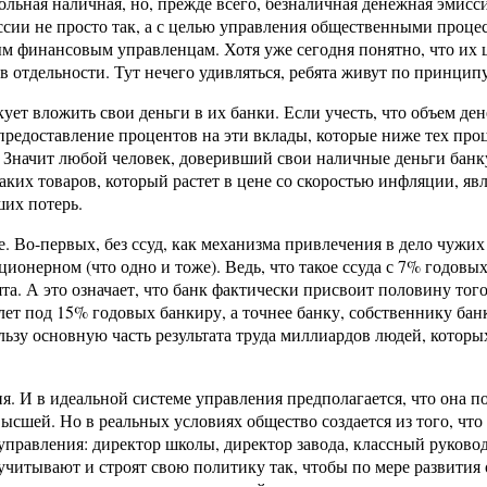
ьная наличная, но, прежде всего, безналичная денежная эмиссия
и не просто так, а с целью управления общественными процесса
ым финансовым управленцам. Хотя уже сегодня понятно, что их ц
 отдельности. Тут нечего удивляться, ребята живут по принципу
ует вложить свои деньги в их банки. Если учесть, что объем де
предоставление процентов на эти вклады, которые ниже тех про
Значит любой человек, доверивший свои наличные деньги банку 
аких товаров, который растет в цене со скоростью инфляции, явл
ших потерь.
. Во-первых, без ссуд, как механизма привлечения в дело чужих
ионерном (что одно и тоже). Ведь, что такое ссуда с 7% годовых,
ята. А это означает, что банк фактически присвоит половину тог
 лет под 15% годовых банкиру, а точнее банку, собственнику ба
ьзу основную часть результата труда миллиардов людей, которы
я. И в идеальной системе управления предполагается, что она п
ысшей. Но в реальных условиях общество создается из того, что 
правления: директор школы, директор завода, классный руководи
читывают и строят свою политику так, чтобы по мере развития о