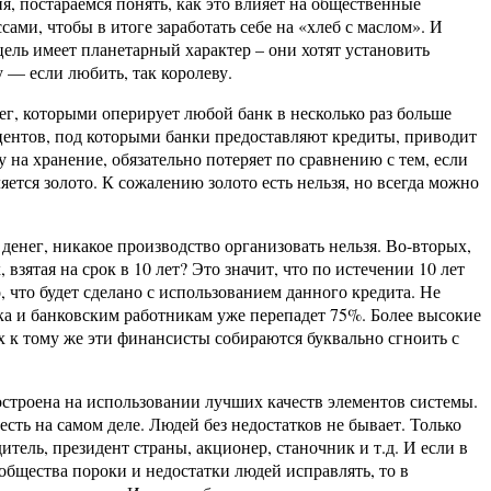
, постараемся понять, как это влияет на общественные
ми, чтобы в итоге заработать себе на «хлеб с маслом». И
ель имеет планетарный характер – они хотят установить
 — если любить, так королеву.
нег, которыми оперирует любой банк в несколько раз больше
центов, под которыми банки предоставляют кредиты, приводит
на хранение, обязательно потеряет по сравнению с тем, если
яется золото. К сожалению золото есть нельзя, но всегда можно
 денег, никакое производство организовать нельзя. Во-вторых,
 взятая на срок в 10 лет? Это значит, что по истечении 10 лет
о, что будет сделано с использованием данного кредита. Не
нка и банковским работникам уже перепадет 75%. Более высокие
х к тому же эти финансисты собираются буквально сгноить с
остроена на использовании лучших качеств элементов системы.
есть на самом деле. Людей без недостатков не бывает. Только
тель, президент страны, акционер, станочник и т.д. И если в
бщества пороки и недостатки людей исправлять, то в