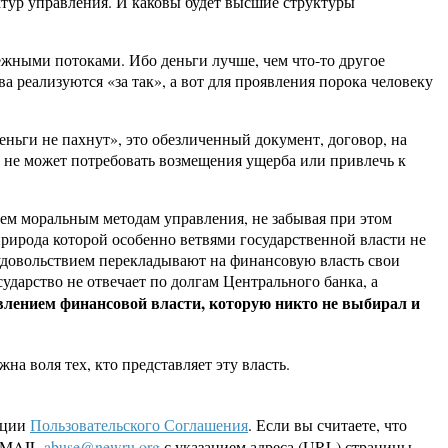
ктур управления. И каковы будет высшие структуры
нежными потоками. Ибо деньги лучше, чем что-то другое
а реализуются «за так», а вот для проявления порока человеку
ньги не пахнут», это обезличенный документ, договор, на
кто не может потребовать возмещения ущерба или привлечь к
сем моральным методам управления, не забывая при этом
рирода которой особенно ветвями государственной власти не
 удовольствием перекладывают на финансовую власть свои
ударство не отвечает по долгам Центрального банка, а
влением финансовой власти, которую никто не выбирал и
на воля тех, кто представляет эту власть.
кции
Пользовательского Соглашения
. Если вы считаете, что
 EMAIL
abuse@newru.org
с указанием адреса (URL) страницы,