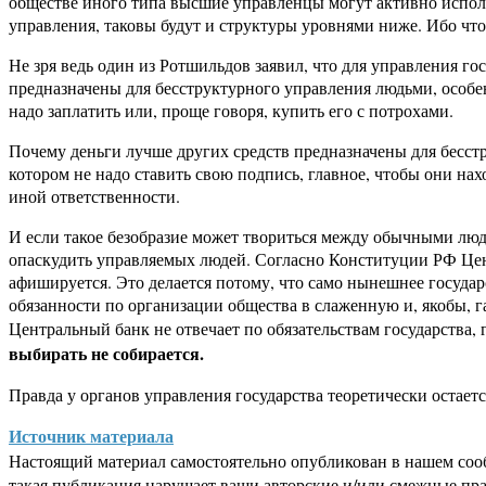
обществе иного типа высшие управленцы могут активно исполь
управления, таковы будут и структуры уровнями ниже. Ибо что 
Не зря ведь один из Ротшильдов заявил, что для управления г
предназначены для бесструктурного управления людьми, особенн
надо заплатить или, проще говоря, купить его с потрохами.
Почему деньги лучше других средств предназначены для бесстр
котором не надо ставить свою подпись, главное, чтобы они нах
иной ответственности.
И если такое безобразие может твориться между обычными люд
опаскудить управляемых людей. Согласно Конституции РФ Цент
афишируется. Это делается потому, что само нынешнее госуда
обязанности по организации общества в слаженную и, якобы, г
Центральный банк не отвечает по обязательствам государства, 
выбирать не собирается.
Правда у органов управления государства теоретически остается
Источник материала
Настоящий материал самостоятельно опубликован в нашем соо
такая публикация нарушает ваши авторские и/или смежные пр