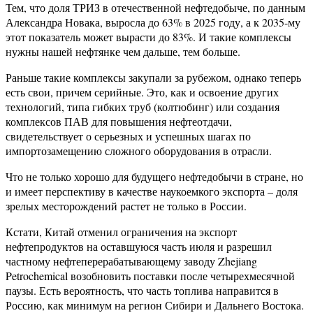
Тем, что доля ТРИЗ в отечественной нефтедобыче, по данным
Александра Новака, выросла до 63% в 2025 году, а к 2035-му
этот показатель может вырасти до 83%. И такие комплексы
нужны нашей нефтянке чем дальше, тем больше.
Раньше такие комплексы закупали за рубежом, однако теперь
есть свои, причем серийные. Это, как и освоение других
технологий, типа гибких труб (колтюбинг) или создания
комплексов ПАВ для повышения нефтеотдачи,
свидетельствует о серьезных и успешных шагах по
импортозамещению сложного оборудования в отрасли.
Что не только хорошо для будущего нефтедобычи в стране, но
и имеет перспективу в качестве наукоемкого экспорта – доля
зрелых месторождений растет не только в России.
Кстати, Китай отменил ограничения на экспорт
нефтепродуктов на оставшуюся часть июля и разрешил
частному нефтеперерабатывающему заводу Zhejiang
Petrochemical возобновить поставки после четырехмесячной
паузы. Есть вероятность, что часть топлива направится в
Россию, как минимум на регион Сибири и Дальнего Востока.