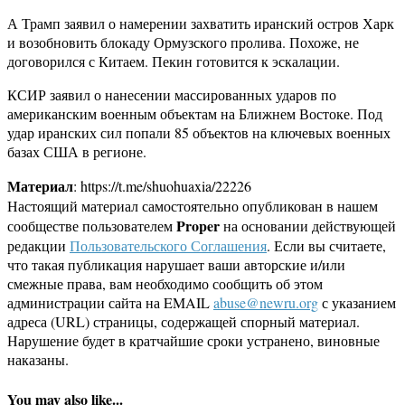
А Трамп заявил о намерении захватить иранский остров Харк
и возобновить блокаду Ормузского пролива. Похоже, не
договорился с Китаем. Пекин готовится к эскалации.
КСИР заявил о нанесении массированных ударов по
американским военным объектам на Ближнем Востоке. Под
удар иранских сил попали 85 объектов на ключевых военных
базах США в регионе.
Материал
: https://t.me/shuohuaxia/22226
Настоящий материал самостоятельно опубликован в нашем
Proper
сообществе пользователем
на основании действующей
редакции
Пользовательского Соглашения
. Если вы считаете,
что такая публикация нарушает ваши авторские и/или
смежные права, вам необходимо сообщить об этом
администрации сайта на EMAIL
abuse@newru.org
с указанием
адреса (URL) страницы, содержащей спорный материал.
Нарушение будет в кратчайшие сроки устранено, виновные
наказаны.
You may also like...