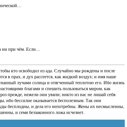
анической…
па ни при чём. Если…
 чтобы кто освободил из ада. Случайно мы рождены и после
тся в прах, и дух рассеется, как жидкий воздух; и имя наше
азогнанный лучами солнца и отягченный теплотою его. Ибо жизнь
я настоящими благами и спешить пользоваться миром, как
оз прежде, нежели они увяли; никто из нас не лишай себя
ды, ибо бессилие оказывается бесполезным. Так они
труды бесплодны, и дела его непотребны. Жены их несмысленны,
шенны, и семя беззаконного ложа исчезнет.