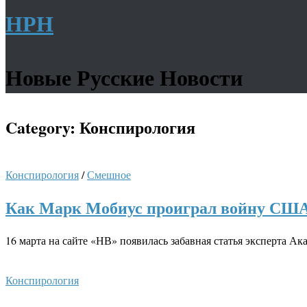
НРН
Новые Русские Новости
Category:
Конспирология
Конспирология
/
Смешное
Как Марк Мобиус проиграл войну США
16 марта на сайте «НВ» появилась забавная статья эксперта 
Конспирология