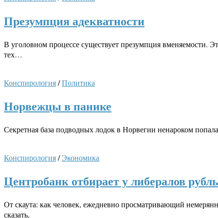
Презумпция адекватности
В уголовном процессе существует презумпция вменяемости. Э
тех…
Конспирология
/
Политика
Норвежцы в панике
Секретная база подводных лодок в Норвегии ненароком попала 
Конспирология
/
Экономика
Центробанк отбирает у либералов рубл
От скаута: как человек, ежедневно просматривающий немерян
сказать,