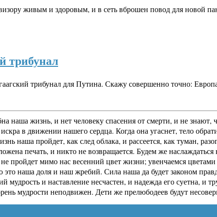
визору живым и здоровым, и в сеть вброшен повод для новой п
ий трибунал
, гаагский трибунал для Путина. Скажу совершенно точно: Евро
на наша жизнь, и нет человеку спасения от смерти, и не знают,
искра в движении нашего сердца. Когда она угаснет, тело обрати
жизнь наша пройдет, как след облака, и рассеется, как туман, р
оложена печать, и никто не возвращается. Будем же наслаждатьс
е пройдет мимо нас весенний цвет жизни; увенчаемся цветами р
о это наша доля и наш жребий. Сила наша да будет законом прав
ий мудрость и наставление несчастен, и надежда его суетна, и 
корень мудрости неподвижен. Дети же прелюбодеев будут несовер