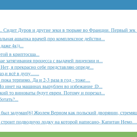
.. Сидит Дуров и другие зеки в тюрьме во Франции. Первый зек .
альная ашыпка врачей,про комплексное действи...
даже 4к))...
той в криптосша...
ае затягивания процесса с выдачей лицензии н...
Нет, я прекрасно себе представляю опреде...
и всё в дупу.......
ока терпимо. Да и 2-3 раза в год - тоже....
Но инет на машинах вырублен во избежание :D...
ский то виноваты будут евреи. Потому и порезал...
отать?...
был задуман[6] Жюлем Верном как польский дворянин, стремящи
строит подводную лодку на которой написано- Капитан Немо....