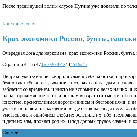
После предыдущей волны слухов Путина уже показали по теле
Конспирология
Крах экономики России, бунты, гаагск
Очередная доза для наркомана: крах экономики России, бунты
Страница 44 из 47
1
«
10
20
30
43
44
45
46
»
47
Неправо умствующие говорили сами в себе: коротка и прискорб
будем как небывшие: дыхание в ноздрях наших - дым, и слово - 
забудется со временем, и никто не вспомнит о делах наших; и 
наша - прохождение тени, и нет нам возврата от смерти: ибо п
юностью; преисполнимся дорогим вином и благовониями, и да н
участия в нашем наслаждении; везде оставим следы веселья, иб
умствовали, и ошиблись; злоба их ослепила их, ибо презирающ
и дети их злы, проклят род их. Плод добрых трудов славен, и 
Свежее: