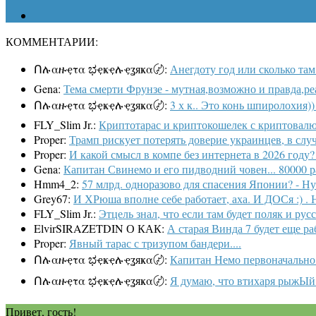
КОММЕНТАРИИ:
Ոሉαዙҿτα ಭҿҝҿሉҿʓяҝα〄:
Анегдоту год или сколько там
Gena:
Тема смерти Фрунзе - мутная,возможно и правда,ре
Ոሉαዙҿτα ಭҿҝҿሉҿʓяҝα〄:
3 х к.. Это конь шпиролохия)) 
FLY_Slim Jr.:
Криптотарас и криптокошелек с криптовалю
Proper:
Трамп рискует потерять доверие украинцев, в случ
Proper:
И какой смысл в компе без интернета в 2026 году? 
Gena:
Капитан Свинемо и его пидводний човен... 80000 раз,
Hmm4_2:
57 млрд. одноразово для спасения Японии? - Ну п
Grey67:
И ХРюша вполне себе работает, аха. И ДОСя :) . 
FLY_Slim Jr.:
Этцель знал, что если там будет поляк и рус
ElvirSIRAZETDIN О КАК:
А старая Винда 7 будет еще раб
Proper:
Явный тарас с тризупом бандери....
Ոሉαዙҿτα ಭҿҝҿሉҿʓяҝα〄:
Капитан Немо первоначально 
Ոሉαዙҿτα ಭҿҝҿሉҿʓяҝα〄:
Я думаю, что втихаря рыжЫй 
Привет, гость!