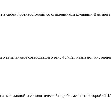
т в своём противостоянии со ставленником компании Вангард г
о авиалайнера совершавшего рейс 4U9525 называют мистерией, 
ать о главной «геополитической» проблеме, из-за которой СШ