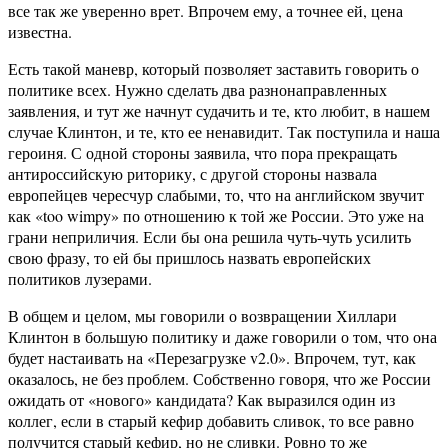
все так же уверенно врет. Впрочем ему, а точнее ей, цена
известна.
Есть такой маневр, который позволяет заставить говорить о
политике всех. Нужно сделать два разнонаправленных
заявления, и тут же начнут судачить и те, кто любит, в нашем
случае Клинтон, и те, кто ее ненавидит. Так поступила и наша
героиня. С одной стороны заявила, что пора прекращать
антироссийскую риторику, с другой стороны назвала
европейцев чересчур слабыми, то, что на английском звучит
как «too wimpy» по отношению к той же России. Это уже на
грани неприличия. Если бы она решила чуть-чуть усилить
свою фразу, то ей бы пришлось назвать европейских
политиков лузерами.
В общем и целом, мы говорили о возвращении Хиллари
Клинтон в большую политику и даже говорили о том, что она
будет настаивать на «Перезагрузке v2.0». Впрочем, тут, как
оказалось, не без проблем. Собственно говоря, что же России
ожидать от «нового» кандидата? Как выразился один из
коллег, если в старый кефир добавить сливок, то все равно
получится старый кефир, но не сливки. Ровно то же