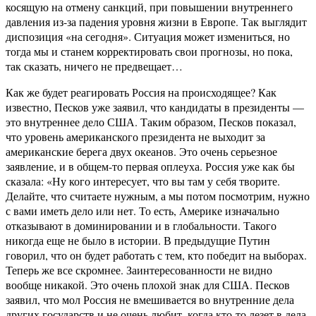
косящую на отмену санкций, при повышении внутреннего
давления из-за падения уровня жизни в Европе. Так выглядит
диспозиция «на сегодня». Ситуация может измениться, но
тогда мы и станем корректировать свои прогнозы, но пока,
так сказать, ничего не предвещает…
Как же будет реагировать Россия на происходящее? Как
известно, Песков уже заявил, что кандидаты в президенты —
это внутреннее дело США. Таким образом, Песков показал,
что уровень американского президента не выходит за
американские берега двух океанов. Это очень серьезное
заявление, и в общем-то первая оплеуха. Россия уже как бы
сказала: «Ну кого интересует, что вы там у себя творите.
Делайте, что считаете нужным, а мы потом посмотрим, нужно
с вами иметь дело или нет. То есть, Америке изначально
отказывают в доминировании и в глобальности. Такого
никогда еще не было в истории. В предыдущие Путин
говорил, что он будет работать с тем, кто победит на выборах.
Теперь же все скромнее. Заинтересованности не видно
вообще никакой. Это очень плохой знак для США. Песков
заявил, что мол Россия не вмешивается во внутренние дела
других государств и не очень любит, когда кто-то лезет в дела