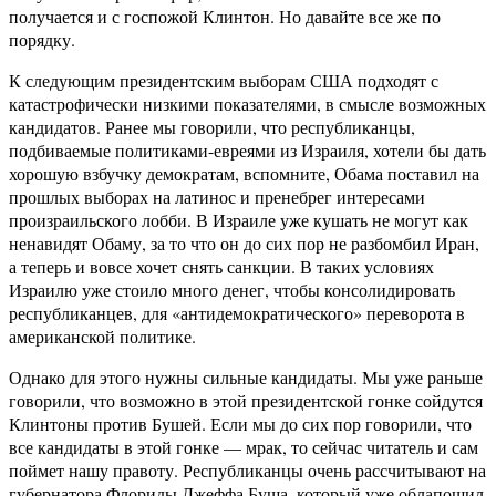
получается и с госпожой Клинтон. Но давайте все же по
порядку.
К следующим президентским выборам США подходят с
катастрофически низкими показателями, в смысле возможных
кандидатов. Ранее мы говорили, что республиканцы,
подбиваемые политиками-евреями из Израиля, хотели бы дать
хорошую взбучку демократам, вспомните, Обама поставил на
прошлых выборах на латинос и пренебрег интересами
произраильского лобби. В Израиле уже кушать не могут как
ненавидят Обаму, за то что он до сих пор не разбомбил Иран,
а теперь и вовсе хочет снять санкции. В таких условиях
Израилю уже стоило много денег, чтобы консолидировать
республиканцев, для «антидемократического» переворота в
американской политике.
Однако для этого нужны сильные кандидаты. Мы уже раньше
говорили, что возможно в этой президентской гонке сойдутся
Клинтоны против Бушей. Если мы до сих пор говорили, что
все кандидаты в этой гонке — мрак, то сейчас читатель и сам
поймет нашу правоту. Республиканцы очень рассчитывают на
губернатора Флориды Джеффа Буша, который уже облапошил