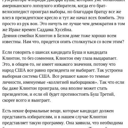
американского лопоухого избирателя, когда его брат-
велосипедист проиграл выборы, но благодаря братцу все же
влез в президентское кресло и тут же начал всех бомбить. Это
просто из рук вон. Это ничуть не лучше чем демократия в том
же Ираке времен Саддама Хусейна.
Деяния семейки Клинтон в Белом доме тоже хорошо всем
известны. Нам что, придется опять столкнуться со всем этим?
Если говорить о шансах кандидата Буша и кандидата
Клинтон, то без сомнения, Клинтон ему глаза выцарапает.
Это, в общем-то, не имеет никакого значения, потому что
народ США все равно президента не выбирает. Так устроена
выборная система США. Все решают какие-то темные
личности, именуемые «коллегией выборщиков». Так что если
бы даже Клинтон проиграла, она вполне может стать
президентом, и если ей будет противостоять Буш Третий,
скорее всего и выиграет.
Есть некие формальные вещи, которые кандидат должен
представить избирателям, и в нашем случае Клинтон
представляет такую программу. Она заявила, что необходима