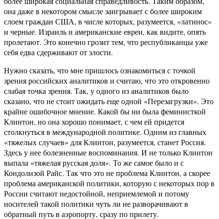
более широкая социальная справедливость. Таким образом,
она даже в некотором смысле заигрывает с более широким
слоем граждан США, в числе которых, разумеется, «латинос»
и черные. Израиль и американские евреи, как видите, опять
пролетают. Это конечно грозит тем, что республиканцы уже
себя едва сдерживают от злости.
Нужно сказать, что мне пришлось ознакомиться с точкой
зрения российских аналитиков и считаю, что это откровенно
слабая точка зрения. Так, у одного из аналитиков было
сказано, что не стоит ожидать еще одной «Перезагрузки». Это
крайне ошибочное мнение. Какой бы ни была феминисткой
Клинтон, но она хорошо понимает, с чем ей придется
столкнуться в международной политике. Одним из главных
«тяжелых случаев» для Клинтон, разумеется, станет Россия.
Здесь у нее болезненные воспоминания. И не только Клинтон
выпала «тяжелая русская доля». То же самое было и с
Кондолизой Райс. Так что это не проблема Клинтон, а скорее
проблема американской политики, которую с некоторых пор в
России считают недостойной, неприемлемой и потому
носителей такой политики чуть ли не разворачивают в
обратный путь в аэропорту, сразу по прилету.