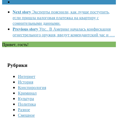
Next story
Эксперты пояснили, как лучше поступить,
если пришла налоговая платежка на квартиру с
сомнительными данными.
Previous story
Упс.. В Америке началась конфискация
огнестрельного оружия, введут комендантский час и ….
Привет, гость!
Рубрики
Интернет
История
Конспирология
Криминал
Культура
Политика
Разное
Смешное