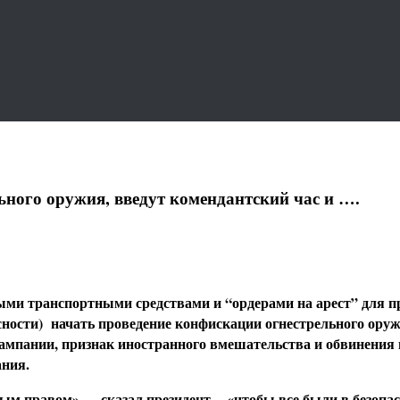
ьного оружия, введут комендантский час и ….
ми транспортными средствами и “ордерами на арест” для п
ности) начать проведение конфискации огнестрельного оруж
кампании, признак иностранного вмешательства и обвинения
ания.
 правом» — сказал президент,- «чтобы все были в безопасно