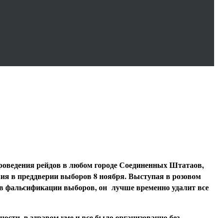
роведения рейдов в любом городе Соединенных Штатаов,
ия в преддверии выборов 8 ноября. Выступая в розовом
 в фальсификации выборов, он лучше временно удалит все
сти, в здравом уме и все было организованно без