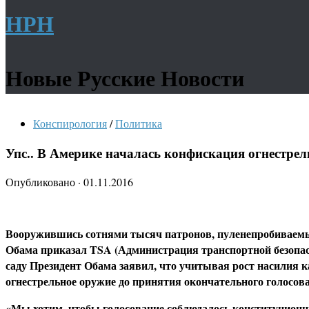
НРН
Новые Русские Новости
Конспирология
/
Политика
Упс.. В Америке началась конфискация огнестрел
Опубликовано
·
01.11.2016
Вооружившись сотнями тысяч патронов, пуленепробиваемы
Обама приказал TSA (Администрация транспортной безопас
саду Президент Обама заявил, что учитывая рост насилия 
огнестрельное оружие до принятия окончательного голосов
«Мы хотим, чтобы голосование соблюдалось конституционным