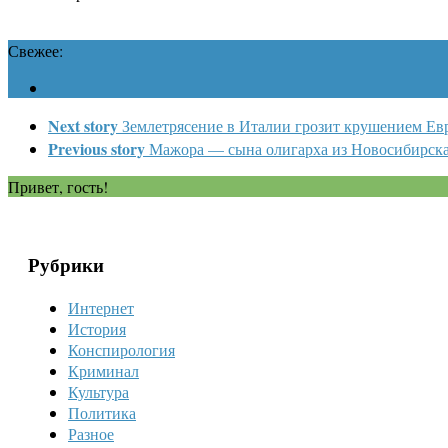
Свежее:
Next story
Землетрясение в Италии грозит крушением Ев
Previous story
Мажора — сына олигарха из Новосибирска 
Привет, гость!
Рубрики
Интернет
История
Конспирология
Криминал
Культура
Политика
Разное