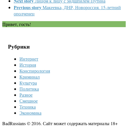
Next story
Лицом к лицу с эндшпилем Путина
Previous story
Макеевка, ДНР, Новороссия. 15-летний
ополченец
Привет, гость!
Рубрики
Интернет
История
Конспирология
Криминал
Культура
Политика
Разное
Смешное
Техника
Экономика
BadRussians © 2016. Сайт может содержать материалы 18+