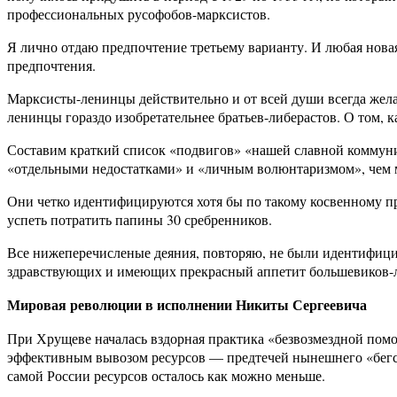
профессиональных русофобов-марксистов.
Я лично отдаю предпочтение третьему варианту. И любая нов
предпочтения.
Марксисты-ленинцы действительно и от всей души всегда желал
ленинцы гораздо изобретательнее братьев-либерастов. О том, 
Составим краткий список «подвигов» «нашей славной коммуни
«отдельными недостатками» и «личным волюнтаризмом», чем 
Они четко идентифицируются хотя бы по такому косвенному пр
успеть потратить папины 30 сребренников.
Все нижеперечисленые деяния, повторяю, не были идентифици
здравствующих и имеющих прекрасный аппетит большевиков-
Мировая революции в исполнении Никиты Сергеевича
При Хрущеве началась вздорная практика «безвозмездной помо
эффективным вывозом ресурсов — предтечей нынешнего «бегств
самой России ресурсов осталось как можно меньше.