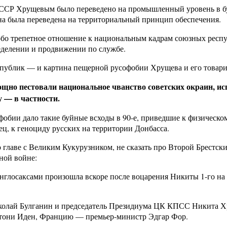
ССР Хрущевым было переведено на промышленный уровень в бу
на была переведена на территориальный принцип обеспечения.
обо трепетное отношение к национальным кадрам союзных респ
еделении и продвижении по службе.
публик — и картина пещерной русофобии Хрущева и его товарищ
ощно пестовали национальное чванство советских окраин, и
у — в частности.
фобии дало такие буйные всходы в 90-е, приведшие к физическо
ц, к геноциду русских на территории Донбасса.
о главе с Великим Кукурузником, не сказать про Второй Брест
ной войне:
нглосаксами произошла вскоре после воцарения Никиты 1-го на
олай Булганин и председатель Президиума ЦК КПСС Никита Хр
тони Иден, Францию — премьер-министр Эдгар Фор.