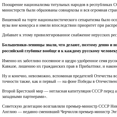
Поощрение национализма титульных народов в республиках С
министерств были образованы совнархозы и вся огромная стра
Вишенкой на торте националистического сепаратизма было ос
вузы вне конкурса и имели впоследствии приоритет при распр
Добавьте к этому привилегированное снабжение нерусских рес
Большевики-ленинцы знали, что делают, поэтому денно и н
российской глубинке вообще и к каждому русскому человек
Именно их заботливо посеянное и щедро удобренное семя русо
Кавказе, лишению их гражданских прав в Прибалтике, и наконе
Ну и конечно, невозможно, вспоминая предателей Отечества в
точности также, как и первый — на фоне Победы в Отечествен
Второй Брестский мир — негласная капитуляция СССР перед а
западными партнерами».
Советскую делегацию возглавляли премьер-министр СССР Ник
Англию — недавно сменивший Черчилля премьер-министр Эн