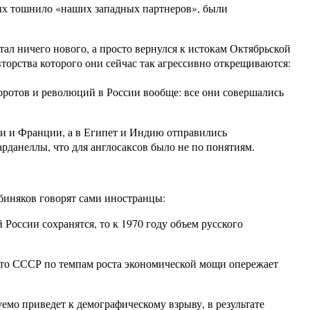
рых тошнило «наших западных партнеров», были
ал ничего нового, а просто вернулся к истокам Октябрьской
торства которого они сейчас так агрессивно открещиваются:
оротов и революций в России вообще: все они совершались
сии и Франции, а в Египет и Индию отправились
рданеллы, что для англосаксов было не по понятиям.
биняков говорят сами иностранцы:
России сохранятся, то к 1970 году объем русского
, что СССР по темпам роста экономической мощи опережает
мо приведет к демографическому взрыву, в результате