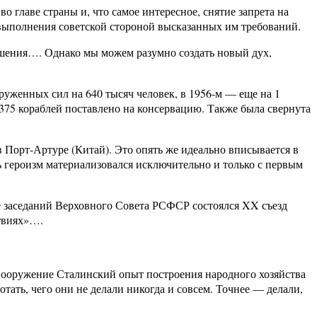
лаве страны и, что самое интересное, снятие запрета на
о выполнения советской стороной высказанных им требований.
ешения…. Однако мы можем разумно создать новый дух,
уженных сил на 640 тысяч человек, в 1956-м — еще на 1
 375 кораблей поставлено на консервацию. Также была свернута
 Порт-Артуре (Китай). Это опять же идеально вписывается в
сь героизм материализовался исключительно и только с первым
ле заседаний Верховного Совета РСФСР состоялся XX съезд
ствиях»….
 вооружение Сталинский опыт построения народного хозяйства
ать, чего они не делали никогда и совсем. Точнее — делали,