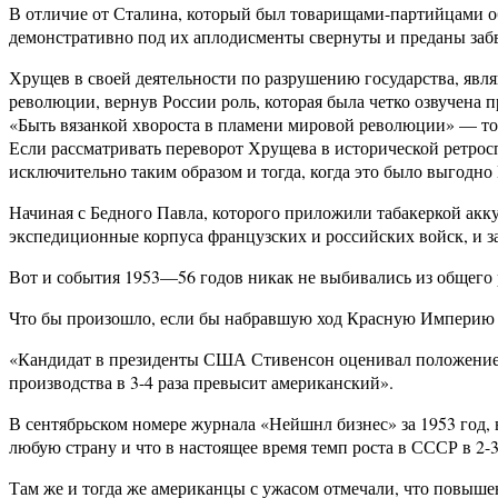
В отличие от Сталина, который был товарищами-партийцами об
демонстративно под их аплодисменты свернуты и преданы заб
Хрущев в своей деятельности по разрушению государства, явл
революции, вернув России роль, которая была четко озвучена
«Быть вязанкой хвороста в пламени мировой революции» — то 
Если рассматривать переворот Хрущева в исторической ретрос
исключительно таким образом и тогда, когда это было выгодн
Начиная с Бедного Павла, которого приложили табакеркой акку
экспедиционные корпуса французских и российских войск, и за
Вот и события 1953—56 годов никак не выбивались из общего 
Что бы произошло, если бы набравшую ход Красную Империю н
«Кандидат в президенты США Стивенсон оценивал положение та
производства в 3-4 раза превысит американский».
В сентябрьском номере журнала «Нейшнл бизнес» за 1953 год, 
любую страну и что в настоящее время темп роста в СССР в 2-
Там же и тогда же американцы с ужасом отмечали, что повыше