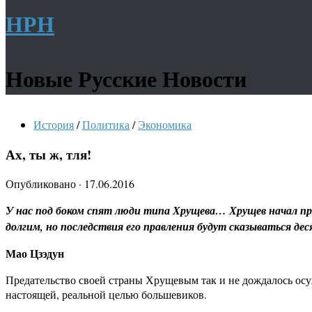
НРН
Новые Русские Новости
История
/
Политика
/
Экономика
Ах, ты ж, тля!
Опубликовано
·
17.06.2016
У нас под боком спят люди типа Хрущева… Хрущев начал пр
долгим, но последствия его правления будут сказываться д
Мао Цзэдун
Предательство своей страны Хрущевым так и не дождалось осуж
настоящей, реальной целью большевиков.