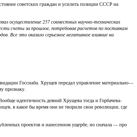
стояние советских граждан и усилить позиции СССР на
рервал осуществление 257 совместных научно-технических
вести счеты за прошлое, потребовав расчетов по поставкам
в. Все это оказало серьезное негативное влияние на
квидации Госснаба. Хрущев передал управление материально—
му признаку.
 Вообще идентичность деяний Хрущева тогда и Горбачева-
нцев, в какое бы время они не творили свои революции, где
убленных проектов и нанесенном ущербе, но сначала — про