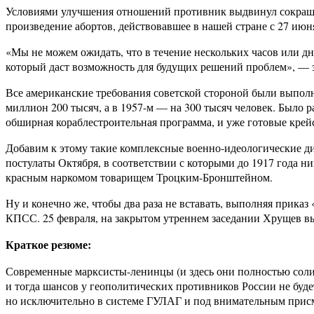
Условиями улучшения отношений противник выдвинул сокращени
произведение абортов, действовавшее в нашей стране с 27 июн
«Мы не можем ожидать, что в течение нескольких часов или д
который даст возможность для будущих решений проблем», — 
Все американские требования советской стороной были выполн
миллион 200 тысяч, а в 1957-м — на 300 тысяч человек. Было 
обширная кораблестроительная программа, и уже готовые крей
Добавим к этому такие комплексные военно-идеологические ди
постулаты Октября, в соответствии с которыми до 1917 года ни
красным наркомом товарищем Троцким-Бронштейном.
Ну и конечно же, чтобы два раза не вставать, выполняя прика
КПСС. 25 февраля, на закрытом утреннем заседании Хрущев в
Краткое резюме:
Современные марксисты-ленинцы (и здесь они полностью солид
и тогда шансов у геополитических противников России не буде
но исключительно в системе ГУЛАГ и под внимательным прис