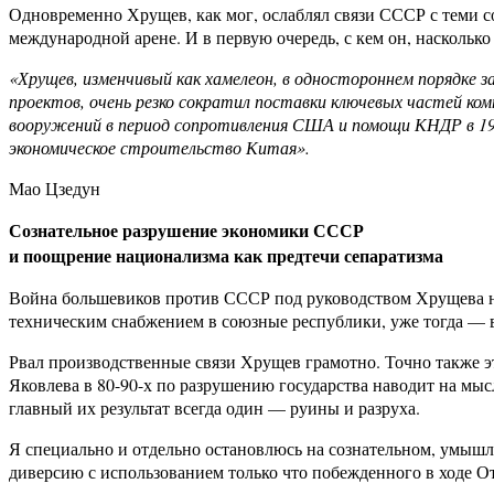
Одновременно Хрущев, как мог, ослаблял связи СССР с теми 
международной арене. И в первую очередь, с кем он, насколько
«Хрущев, изменчивый как хамелеон, в одностороннем порядке з
проектов, очень резко сократил поставки ключевых частей ко
вооружений в период сопротивления США и помощи КНДР в 1949
экономическое строительство Китая».
Мао Цзедун
Сознательное разрушение экономики СССР
и поощрение национализма как предтечи сепаратизма
Война большевиков против СССР под руководством Хрущева н
техническим снабжением в союзные республики, уже тогда — в
Рвал производственные связи Хрущев грамотно. Точно также эт
Яковлева в 80-90-х по разрушению государства наводит на мыс
главный их результат всегда один — руины и разруха.
Я специально и отдельно остановлюсь на сознательном, умыш
диверсию с использованием только что побежденного в ходе 