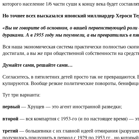
которого население 1/6 части суши к концу века будет составл
Но точнее всех высказался японский миллиардер Хероси Те
«Вы не говорите об основном, о вашей первенствующей роли в
дураками. А в 1955 году мы поумнели, а вы превратились в 
Вся наша экономическая система практически полностью скопир
достигали, а вы же при общественной собственности на средст
Думайте сами, решайте сами…
Согласитесь, в пятилетних детей просто так не превращаются
купируются. Вообще резкие политические повороты, бенифици
Тут три варианта:
первый
— Хрущев — это агент иностранной разведки;
второй
— вся компартия с 1953-го (и по настоящее время) — э
третий
— большевики с их главной идеей отмирания (разруше
получилось придушить в период с 1929 по 1953 гг., но которы