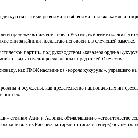
ая дискуссия с этими ребятами-октябрятами, а также каждый о
и и продолжают желать гибели России, искренне полагая, что «
какие они затейники предлагаю поговорить в слеующей заметке.
стической партии» под руководством «кавалера ордена Кукуру
множат ряды гнуснопрославленных предателей Отечества.
изнаку, как ПМЖ наследника «короля кукурузы», удравшего на б
рованы и осуждены, как предательство национальных интересо
ленинцев.
щи» странам Азии и Африки, объявлявшим о «строительстве соц
а капитала из России», который (и тогда и теперь) осуществля