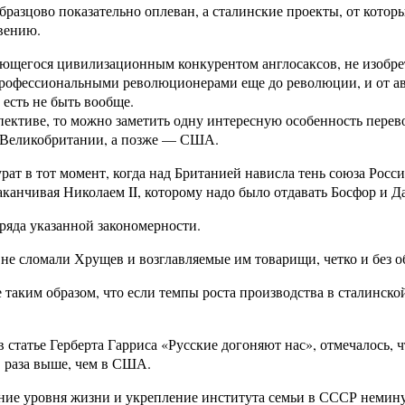
разцово показательно оплеван, а сталинские проекты, от кото
вению.
яющегося цивилизационным конкурентом англосаксов, не изобрет
 профессиональными революционерами еще до революции, и от ав
есть не быть вообще.
пективе, то можно заметить одну интересную особенность перев
о Великобритании, а позже — США.
рат в тот момент, когда над Британией нависла тень союза Рос
канчивая Николаем II, которому надо было отдавать Босфор и Да
ряда указанной закономерности.
е сломали Хрущев и возглавляемые им товарищи, четко и без о
ким образом, что если темпы роста производства в сталинской 
в статье Герберта Гарриса «Русские догоняют нас», отмечалось
3 раза выше, чем в США.
ние уровня жизни и укрепление института семьи в СССР неминуе