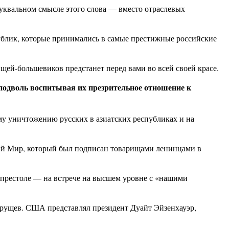
квальном смысле этого слова — вместо отраслевых
ублик, которые принимались в самые престижные российские
ей-большевиков предстанет перед вами во всей своей красе.
сподволь воспитывая их презрительное отношение к
му уничтожению русских в азиатских республиках и на
ский Мир, который был подписан товарищами ленинцами в
 престоле — на встрече на высшем уровне с «нашими
ущев. США представлял президент Дуайт Эйзенхауэр,