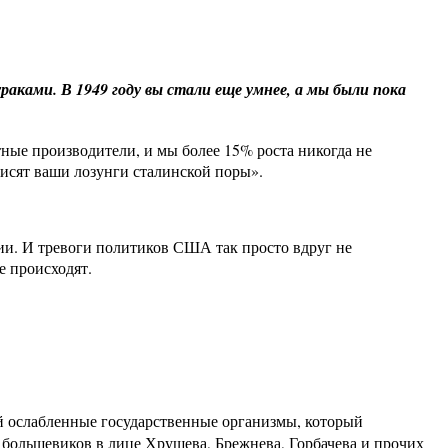
ураками. В 1949 году вы стали еще умнее, а мы были пока
тные производители, и мы более 15% роста никогда не
висят ваши лозунги сталинской поры».
ии. И тревоги политиков США так просто вдруг не
е происходят.
й ослабленные государственные организмы, который
 большевиков в лице Хрущева, Брежнева, Горбачева и прочих