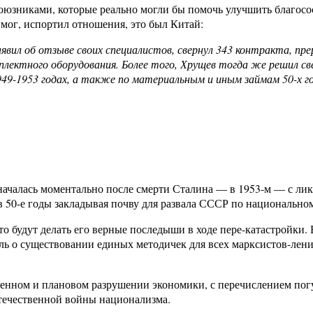
союзниками, которые реально могли бы помочь улучшить благосо
 мог, испортил отношения, это был Китай:
аявил об отзыве своих специалистов, свернул 343 контракта, п
мплектного оборудования. Более того, Хрущев тогда же решил с
-1953 годах, а также по материальным и иным займам 50-х годо
ачалась моментально после смерти Сталина — в 1953-м — с ли
 50-е годы закладывая почву для развала СССР по национально
о будут делать его верные последыши в ходе пере-катастройки.
ль о существовании единых методичек для всех марксистов-лени
ленном и плановом разрушении экономики, с перечислением пог
Отечественной войны национализма.