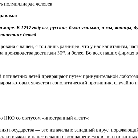
ять полмиллиарда человек.
равама:
 мире. В 1939 году вы, русские, были умными, а мы, японцы, д
пятилетних детей.
ована с вашей, с той лишь разницей, что у нас капитализм, час
ва производства достигали 30% и более. Во всех наших фирмах 
. В пятилетних детей превращают путем принудительной лоботом
аром которых является геополитический противник, случайно н
то НКО со статусом «иностранный агент»;
ния) государства — это изначально западный вирус, поражающи
й-таки выжил и нанес реванш с возвращением к власти истинных