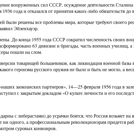
е вооруженных сил СССР, осуждение деятельности Сталина во г
я 1936 года и отказался от принятия каких-либо обязательств д
ней были решены все проблемы мира, которые требуют своего р
заявил Эйзенхауэр.
ены. До конца 1955 года СССР сократил численность своих воор
расформировано 63 дивизии и бригады, часть военных училищ, а
серы пошли на слом.
версии товарищей большевиков, как ликвидация военной базы в
какого героизма русского оружия не было и быть не могло, а ве
з «наших заокеанских партнеров», 14—25 февраля 1956 года в за
ыступил с закрытым докладом «О культе личности и его послед
арны с либерастами) до усрачки боятся, что Россия возьмет на
т ни одного, а профессиональным революционэрам придется работ
мотром суровых конвоиров.