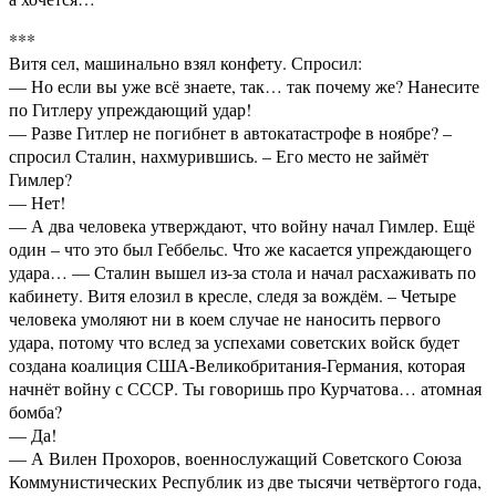
***
Витя сел, машинально взял конфету. Спросил:
— Но если вы уже всё знаете, так… так почему же? Нанесите
по Гитлеру упреждающий удар!
— Разве Гитлер не погибнет в автокатастрофе в ноябре? –
спросил Сталин, нахмурившись. – Его место не займёт
Гимлер?
— Нет!
— А два человека утверждают, что войну начал Гимлер. Ещё
один – что это был Геббельс. Что же касается упреждающего
удара… — Сталин вышел из-за стола и начал расхаживать по
кабинету. Витя елозил в кресле, следя за вождём. – Четыре
человека умоляют ни в коем случае не наносить первого
удара, потому что вслед за успехами советских войск будет
создана коалиция США-Великобритания-Германия, которая
начнёт войну с СССР. Ты говоришь про Курчатова… атомная
бомба?
— Да!
— А Вилен Прохоров, военнослужащий Советского Союза
Коммунистических Республик из две тысячи четвёртого года,