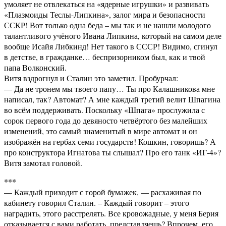
умоляет не отвлекаться на «ядерные игрушки» и развивать
«Плазмоиды Теслы-Липкина», залог мира и безопасности
ССКР! Вот только одна беда – мы так и не нашли молодого
талантливого учёного Ивана Липкина, который на самом деле
вообще Исайя Либкинд! Нет такого в СССР! Видимо, сгинул
в детстве, в гражданке… беспризорником был, как и твой
папа Волконский.
Витя вздрогнул и Сталин это заметил. Пробурчал:
— Да не тронем мы твоего папу… Ты про Калашникова мне
написал, так? Автомат? А мне каждый третий велит Шпагина
во всём поддерживать. Поскольку «Шпага» прослужила с
сорок первого года до девяносто четвёртого без малейших
изменений, это самый знаменитый в мире автомат и он
изображён на гербах семи государств! Кошкин, говоришь? А
про конструктора Игнатова ты слышал? Про его танк «ИГ-4»?
Витя замотал головой.
***
— Каждый приходит с горой бумажек, — расхаживая по
кабинету говорил Сталин. – Каждый говорит – этого
наградить, этого расстрелять. Все кровожадные, у меня Берия
отказывается с вами работать, представляешь? Впрочем, его