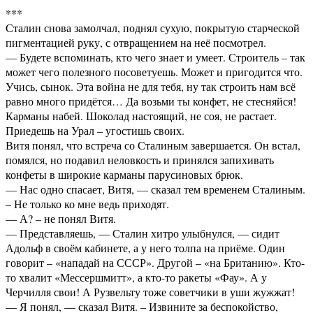
***
Сталин снова замолчал, поднял сухую, покрытую старческой
пигментацией руку, с отвращением на неё посмотрел.
— Будете вспоминать, кто чего знает и умеет. Строитель – так
может чего полезного посоветуешь. Может и пригодится что.
Учись, сынок. Эта война не для тебя, ну так строить нам всё
равно много придётся… Да возьми ты конфет, не стесняйся!
Карманы набей. Шоколад настоящий, не соя, не растает.
Приедешь на Урал – угостишь своих.
Витя понял, что встреча со Сталиным завершается. Он встал,
помялся, но подавил неловкость и принялся запихивать
конфеты в широкие карманы парусиновых брюк.
— Нас одно спасает, Витя, — сказал тем временем Сталиным.
– Не только ко мне ведь приходят.
— А? – не понял Витя.
— Представляешь, — Сталин хитро улыбнулся, — сидит
Адольф в своём кабинете, а у него толпа на приёме. Один
говорит – «нападай на СССР». Другой – «на Британию». Кто-
то хвалит «Мессершмитт», а кто-то ракеты «Фау». А у
Черчилля свои! А Рузвельту тоже советчики в уши жужжат!
— Я понял, — сказал Витя. – Извините за беспокойство,