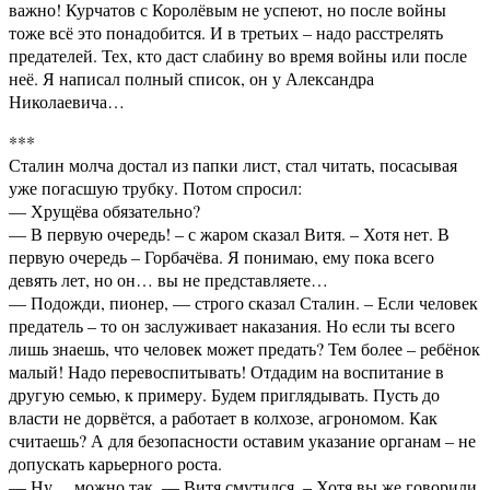
важно! Курчатов с Королёвым не успеют, но после войны
тоже всё это понадобится. И в третьих – надо расстрелять
предателей. Тех, кто даст слабину во время войны или после
неё. Я написал полный список, он у Александра
Николаевича…
***
Сталин молча достал из папки лист, стал читать, посасывая
уже погасшую трубку. Потом спросил:
— Хрущёва обязательно?
— В первую очередь! – с жаром сказал Витя. – Хотя нет. В
первую очередь – Горбачёва. Я понимаю, ему пока всего
девять лет, но он… вы не представляете…
— Подожди, пионер, — строго сказал Сталин. – Если человек
предатель – то он заслуживает наказания. Но если ты всего
лишь знаешь, что человек может предать? Тем более – ребёнок
малый! Надо перевоспитывать! Отдадим на воспитание в
другую семью, к примеру. Будем приглядывать. Пусть до
власти не дорвётся, а работает в колхозе, агрономом. Как
считаешь? А для безопасности оставим указание органам – не
допускать карьерного роста.
— Ну… можно так, — Витя смутился. – Хотя вы же говорили,