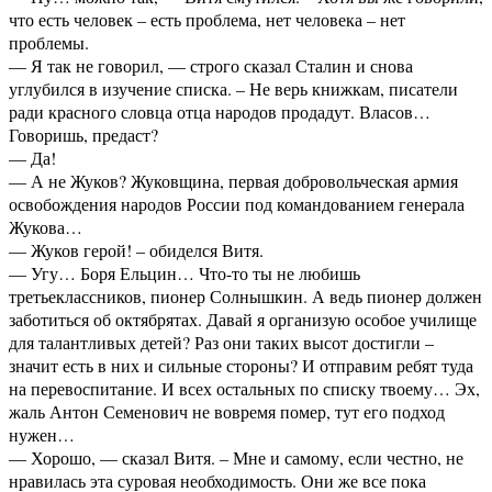
что есть человек – есть проблема, нет человека – нет
проблемы.
— Я так не говорил, — строго сказал Сталин и снова
углубился в изучение списка. – Не верь книжкам, писатели
ради красного словца отца народов продадут. Власов…
Говоришь, предаст?
— Да!
— А не Жуков? Жуковщина, первая добровольческая армия
освобождения народов России под командованием генерала
Жукова…
— Жуков герой! – обиделся Витя.
— Угу… Боря Ельцин… Что-то ты не любишь
третьеклассников, пионер Солнышкин. А ведь пионер должен
заботиться об октябрятах. Давай я организую особое училище
для талантливых детей? Раз они таких высот достигли –
значит есть в них и сильные стороны? И отправим ребят туда
на перевоспитание. И всех остальных по списку твоему… Эх,
жаль Антон Семенович не вовремя помер, тут его подход
нужен…
— Хорошо, — сказал Витя. – Мне и самому, если честно, не
нравилась эта суровая необходимость. Они же все пока