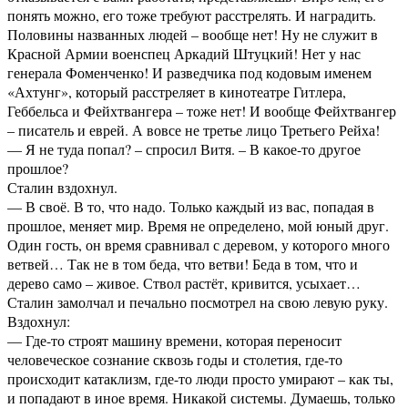
понять можно, его тоже требуют расстрелять. И наградить.
Половины названных людей – вообще нет! Ну не служит в
Красной Армии военспец Аркадий Штуцкий! Нет у нас
генерала Фоменченко! И разведчика под кодовым именем
«Ахтунг», который расстреляет в кинотеатре Гитлера,
Геббельса и Фейхтвангера – тоже нет! И вообще Фейхтвангер
– писатель и еврей. А вовсе не третье лицо Третьего Рейха!
— Я не туда попал? – спросил Витя. – В какое-то другое
прошлое?
Сталин вздохнул.
— В своё. В то, что надо. Только каждый из вас, попадая в
прошлое, меняет мир. Время не определено, мой юный друг.
Один гость, он время сравнивал с деревом, у которого много
ветвей… Так не в том беда, что ветви! Беда в том, что и
дерево само – живое. Ствол растёт, кривится, усыхает…
Сталин замолчал и печально посмотрел на свою левую руку.
Вздохнул:
— Где-то строят машину времени, которая переносит
человеческое сознание сквозь годы и столетия, где-то
происходит катаклизм, где-то люди просто умирают – как ты,
и попадают в иное время. Никакой системы. Думаешь, только