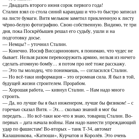
— Двадцать второго июня сорок первого года!
Сталин взял со стола синий карандаш и что-то быстро записал
на листе бумаги. Витя мельком заметил приклеенную к листу
чёрно-белую фотографию. Свою собственную. Видимо, те три
дня, пока Поскрёбышев решал его судьбу, ушли и на
подготовку досье.
— Немцы? – уточнил Сталин.
— Конечно. Иосиф Виссарионович, я понимаю, что чудес не
бывает. Нельзя разом перевооружить армию, нельзя из ничего
сделать атомную бомбу… я потом про неё тоже расскажу.
— Это ты молодец, что понимаешь, — согласился Сталин.
— Но всё-таки информация – это огромная сила. Я был в той,
будущей жизни строителем. Прорабом.
— Хорошая работа, — кивнул Сталин. – Нам надо много
строить.
— Да, но лучше бы я был инженером, лучше бы физиком! – с
горечью сказал Витя. – Эх… сколько знаний я мог бы
передать… Но всё-таки кое-что я знаю, товарищ Сталин. Во-
первых – дата начала войны. Нам надо нанести упреждающий
удар по фашистам! Во-вторых – танк Т-34, автомат
Калашникова, «Катюши», Курчатов и Королёв. Это очень