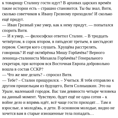
к товарищу Сталину гости идут? В архивах царских времён
такие истории есть – страшно становится. Ты бы знал, Витя,
сколько советчиков к Ивану Грозному приходили! И сколько
ещё придут.
— Иван Грозный уже умер, как к нему придут, — попытался
спорить Витя.
— И я умер, — философски ответил Сталин. – В тридцать
четвёртом, в сорок втором, в пятьдесят третьем, в шестьдесят
первом. Смотря кого слушать. Хрущёва расстрелять,
говоришь? И ещё октябрёнка Мишу Горбачёва? Верного
ленинца-сталиниста Михаила Горбачёва? Генерального
секретаря, при котором вся Восточная Европа добровольно
вошла в состав ССКР?
— Что же мне делать? – спросил Витя.
— Тебе? – Сталин прищурился. – Учиться. Я тебя отправлю к
другим пришельцам из будущего, Витя Солнышкин. Это на
Урале, маленький городок. Вас там девяносто четыре человека
на данный момент. Чувствую, будет ещё не одна сотня – к
войне дело и впрямь идёт, всё чаще гости приходят… Там и
взрослые, и молодёжь, и дети. В основном молодые, видно не
хочется вам в старые изношенные тела попадать…