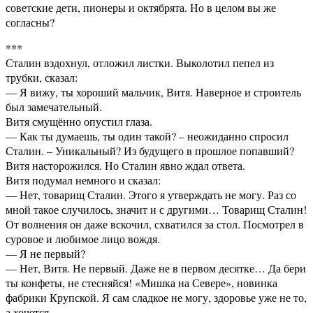
советские дети, пионеры и октябрята. Но в целом вы же
согласны?
***
Сталин вздохнул, отложил листки. Выколотил пепел из
трубки, сказал:
— Я вижу, ты хороший мальчик, Витя. Наверное и строитель
был замечательный.
Витя смущённо опустил глаза.
— Как ты думаешь, ты один такой? – неожиданно спросил
Сталин. – Уникальный? Из будущего в прошлое попавший?
Витя насторожился. Но Сталин явно ждал ответа.
Витя подумал немного и сказал:
— Нет, товарищ Сталин. Этого я утверждать не могу. Раз со
мной такое случилось, значит и с другими… Товарищ Сталин!
От волнения он даже вскочил, схватился за стол. Посмотрел в
суровое и любимое лицо вождя.
— Я не первый?
— Нет, Витя. Не первый. Даже не в первом десятке… Да бери
ты конфеты, не стесняйся! «Мишка на Севере», новинка
фабрики Крупской. Я сам сладкое не могу, здоровье уже не то,
а хочется…