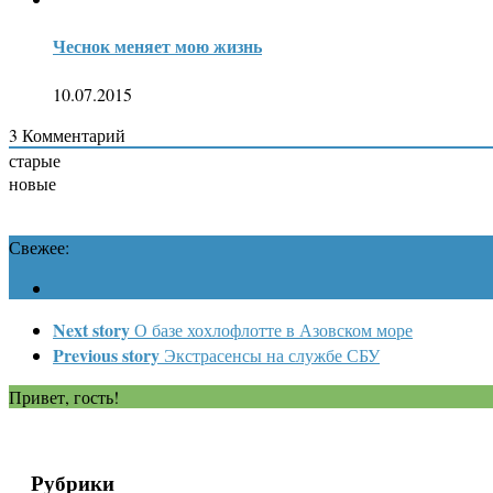
Чеснок меняет мою жизнь
10.07.2015
3
Комментарий
старые
новые
Свежее:
Next story
О базе хохлофлотте в Азовском море
Previous story
Экстрасенсы на службе СБУ
Привет, гость!
Рубрики