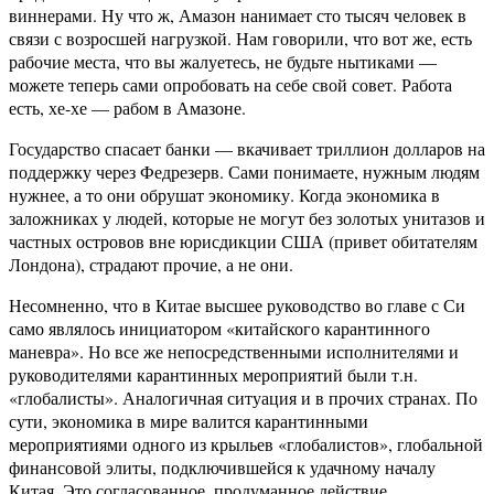
виннерами. Ну что ж, Амазон нанимает сто тысяч человек в
связи с возросшей нагрузкой. Нам говорили, что вот же, есть
рабочие места, что вы жалуетесь, не будьте нытиками —
можете теперь сами опробовать на себе свой совет. Работа
есть, хе-хе — рабом в Амазоне.
Государство спасает банки — вкачивает триллион долларов на
поддержку через Федрезерв. Сами понимаете, нужным людям
нужнее, а то они обрушат экономику. Когда экономика в
заложниках у людей, которые не могут без золотых унитазов и
частных островов вне юрисдикции США (привет обитателям
Лондона), страдают прочие, а не они.
Несомненно, что в Китае высшее руководство во главе с Си
само являлось инициатором «китайского карантинного
маневра». Но все же непосредственными исполнителями и
руководителями карантинных мероприятий были т.н.
«глобалисты». Аналогичная ситуация и в прочих странах. По
сути, экономика в мире валится карантинными
мероприятиями одного из крыльев «глобалистов», глобальной
финансовой элиты, подключившейся к удачному началу
Китая. Это согласованное, продуманное действие.