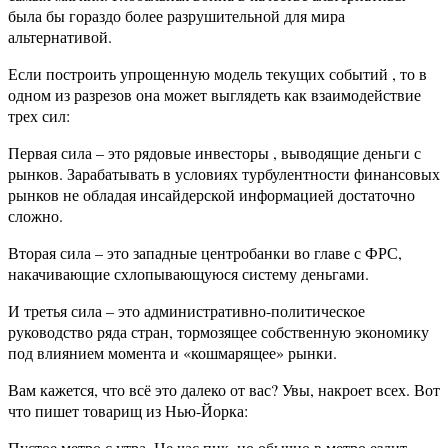
была бы гораздо более разрушительной для мира
альтернативой.
Если построить упрощенную модель текущих событий , то в
одном из разрезов она может выглядеть как взаимодействие
трех сил:
Первая сила – это рядовые инвесторы , выводящие деньги с
рынков. Зарабатывать в условиях турбулентности финансовых
рынков не обладая инсайдерской информацией достаточно
сложно.
Вторая сила – это западные центробанки во главе с ФРС,
накачивающие схлопывающуюся систему деньгами.
И третья сила – это административно-политическое
руководство ряда стран, тормозящее собственную экономику
под влиянием момента и «кошмарящее» рынки.
Вам кажется, что всё это далеко от вас? Увы, накроет всех. Вот
что пишет товарищ из Нью-Йорка:
Пустое метро с утра. Не час пик, но обычно в метро ездит