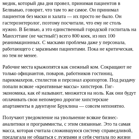
медик, который два дня провел, принимая пациентов в
Белвьвью, говорит, что там то же самое. Он принимал
пациентов без маски и халата — их просто не было. Он
гастероэнтеролог, поэтому посчитали, что ему не столь
нужно. В Белвью, а это единственный городской госпиталь на
Манхэттане (не частный!) всего 800 коек, из них 100
реанимационных. С масками проблема даже у персонала,
работающего с заразными пациентами. Пока не критическая,
но тем не менее.
Рабочие места крыжопятся как снежный ком. Сокращают не
только официантов, поваров, работников гостиниц,
парикмахеров, стилистов и персонал аэропортов. Под раздачу
попали всякие «креативные массы» хипстеров. Гиг-
экономика, как её называют, множится на ноль. Как они будут
оплачивать свои непомерно дорогие хипстерские
апартаменты в даунтауне Бруклина — совсем непонятно.
Получают уведомление на увольнение всякие бизнес-
аналитики и программисты, с этим связанные. Это та самая
масса, которая считала сложившуюся систему справедливой,
предлагала не общаться с лузерами и себя считала по жизни