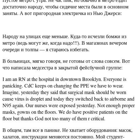
достаточно народу, чтобы сидячие места были в основном
заняты. А вот пригородная электричка из Нью Джерси:
Народу на улицах еще меньше. Куда-то исчезли бомжи из
метро (ведь могут же, когда надо!!!). В магазинах вечером
очереди и толпы — я стараюсь избегать.
В больницах, мягко говоря, не готовы от слова совсем. Вот
что написала медсестра в закрытой фейсбучной группе:
I am an RN at the hospital in downtown Brooklyn. Everyone is
panicking. CdC keeps on changing the PPE we have to wear.
Imagine, yesterday they said that surgical mask should be worn
cause virus is droplet and today they switched back to airborne and
N95 again. Our nurses were exposed yesterday. Not enough proper
masks, gowns on the floors. We do have positive patients on the
floor but thanks God not too many of them r critical.
В общем, там все в панике. Не хватает оборудования: масок,
халатов, инструкции меняются постоянно. Мой студент-