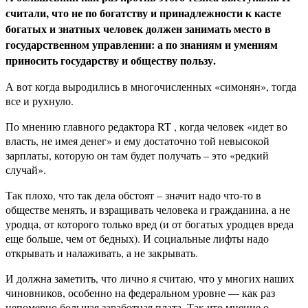
считали, что не по богатству и принадлежности к касте
богатых и знатных человек должен занимать место в
государственном управлении: а по знаниям и умениям
приносить государству и обществу пользу.
А вот когда выродились в многочисленных «симонян», тогда
все и рухнуло.
По мнению главного редактора RT , когда человек «идет во
власть, не имея денег» и ему достаточно той невысокой
зарплаты, которую он там будет получать – это «редкий
случай».
Так плохо, что так дела обстоят – значит надо что-то в
обществе менять, и взращивать человека и гражданина, а не
уродца, от которого только вред (и от богатых уродцев вреда
еще больше, чем от бедных). И социальные лифты надо
открывать и налаживать, а не закрывать.
И должна заметить, что лично я считаю, что у многих наших
чиновников, особенно на федеральном уровне — как раз
непомерно большая заработная плата. Так что мнение о