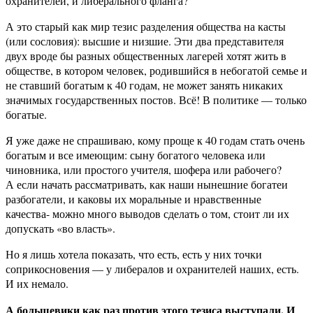
охранителей, и либерального фланга?
А это старый как мир тезис разделения общества на касты
(или сословия): высшие и низшие. Эти два представителя
двух вроде бы разных общественных лагерей хотят жить в
обществе, в котором человек, родившийся в небогатой семье и
не ставший богатым к 40 годам, не может занять никаких
значимых государственных постов. Всё! В политике — только
богатые.
Я уже даже не спрашиваю, кому проще к 40 годам стать очень
богатым и все имеющим: сыну богатого человека или
чиновника, или простого учителя, шофера или рабочего?
А если начать рассматривать, как наши нынешние богатеи
разбогатели, и каковы их моральные и нравственные
качества- можно много выводов сделать о том, стоит ли их
допускать «во власть».
Но я лишь хотела показать, что есть, есть у них точки
соприкосновения — у либералов и охранителей наших, есть.
И их немало.
А большевики как раз против этого тезиса выступали. И