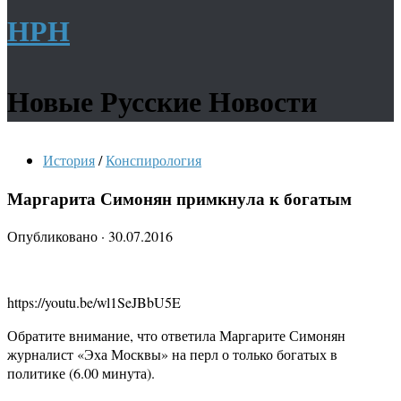
НРН
Новые Русские Новости
История
/
Конспирология
Маргарита Симонян примкнула к богатым
Опубликовано
·
30.07.2016
https://youtu.be/wl1SeJBbU5E
Обратите внимание, что ответила Маргарите Симонян
журналист «Эха Москвы» на перл о только богатых в
политике (6.00 минута).