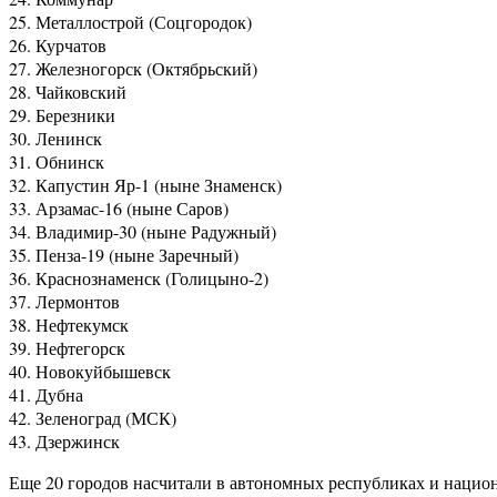
25. Металлострой (Соцгородок)
26. Курчатов
27. Железногорск (Октябрьский)
28. Чайковский
29. Березники
30. Ленинск
31. Обнинск
32. Капустин Яр-1 (ныне Знаменск)
33. Арзамас-16 (ныне Саров)
34. Владимир-30 (ныне Радужный)
35. Пенза-19 (ныне Заречный)
36. Краснознаменск (Голицыно-2)
37. Лермонтов
38. Нефтекумск
39. Нефтегорск
40. Новокуйбышевск
41. Дубна
42. Зеленоград (МСК)
43. Дзержинск
Еще 20 городов насчитали в автономных республиках и наци