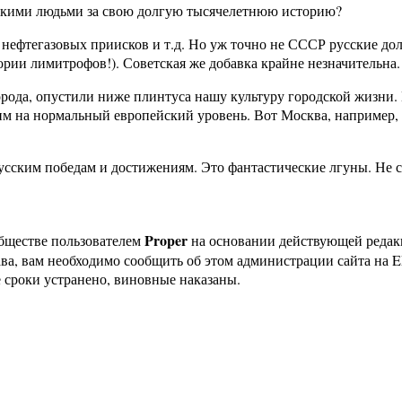
сскими людьми за свою долгую тысячелетнюю историю?
 нефтегазовых приисков и т.д. Но уж точно не СССР русские до
ории лимитрофов!). Советская же добавка крайне незначительна.
ода, опустили ниже плинтуса нашу культуру городской жизни. Ка
им на нормальный европейский уровень. Вот Москва, например, 
усским победам и достижениям. Это фантастические лгуны. Не с
Proper
бществе пользователем
на основании действующей реда
ава, вам необходимо сообщить об этом администрации сайта на
 сроки устранено, виновные наказаны.