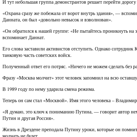
И тут небольшая группа демонстрантов решает перейти дорогу 
«Охрана сразу же побежала от ворот внутрь здания», — вспом
Данната, он был «довольно невысок и взволнован».
«Он обратился к нашей группе: «Не пытайтесь проникнуть на 
вспоминает Даннат.
Его слова заставили активистов отступить. Однако сотрудник 
танковую часть советских войск.
Полученный ответ его потряс. «Ничего не можем сделать без 
Фразу «Москва молчит» этот человек запомнил на всю оставш
В 1989 году по нему ударила смена режима.
Теперь он сам стал «Москвой». Имя этого человека – Владими
«Я думаю, это ключ к пониманию Путина, — говорит автор нем
Путин и другая Россия».
Жизнь в Дрездене преподала Путину уроки, которые он помнит 
молчать не будет.