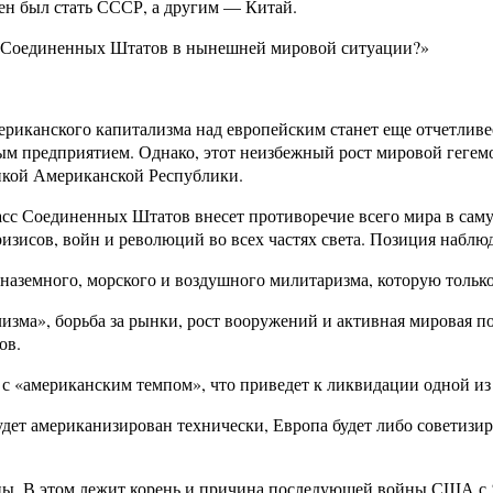
н был стать СССР, а другим — Китай.
ю Соединенных Штатов в нынешней мировой ситуации?»
ериканского капитализма над европейским станет еще отчетливее
ым предприятием. Однако, этот неизбежный рост мировой геге
ликой Американской Республики.
асс Соединенных Штатов внесет противоречие всего мира в саму
изисов, войн и революций во всех частях света. Позиция наблюд
 наземного, морского и воздушного милитаризма, которую тольк
зма», борьба за рынки, рост вооружений и активная мировая п
ов.
с «американским темпом», что приведет к ликвидации одной из 
удет американизирован технически, Европа будет либо советизи
цы. В этом лежит корень и причина последующей войны США с