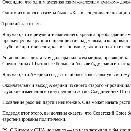
Очевидно, что одним американским «железным кулаком» долже
Одним из вопросов газеты было: «Как вы оцениваете позици
Троцкий дал ответ:
Я думаю, что в результате нынешнего кризиса преобладание ам
преимущества крупного предприятия над малым, изолированн
глубокие противоречия, как в экономике, так и в политике ве
Устанавливая диктатуру доллара над всем миром, правящий кл
Соединенных Штатов все больше и больше будут зависеть от кр
Я думаю, что Америка создаст наиболее колоссальную систему
Окончательный выход Америки из своего старого «провинциали
глубокие изменения во внутреннюю жизнь Соединенных Штат
Появление рабочей партии неизбежно. Она может начать расти 
Подводя итог этого, вы должны сказать, что Советский Союз б
европеизированы политически.
PS. С Китаем у США не вышло — на него заточили зубы япон