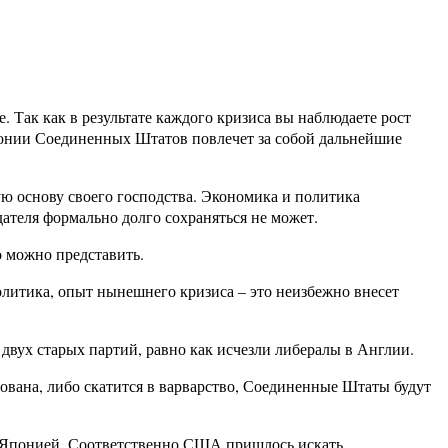
. Так как в результате каждого кризиса вы наблюдаете рост
монии Соединенных Штатов повлечет за собой дальнейшие
ю основу своего господства. Экономика и политика
ателя формально долго сохраняться не может.
о можно представить.
олитика, опыт нынешнего кризиса – это неизбежно внесет
двух старых партий, равно как исчезли либералы в Англии.
рована, либо скатится в варварство, Соединенные Штаты будут
 Японией. Соответственно США пришлось искать