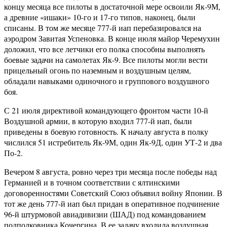
концу месяца все пилоты в достаточной мере освоили Як-9М,
а древние «ишаки» 10-го и 17-го типов, наконец, были
списаны. В том же месяце 777-й иап перебазировался на
аэродром Завитая Успеновка. В конце июля майор Черемухин
доложил, что все летчики его полка способны выполнять
боевые задачи на самолетах Як-9. Все пилоты могли вести
прицельный огонь по наземным и воздушным целям,
обладали навыками одиночного и группового воздушного
боя.
С 21 июля директивой командующего фронтом части 10-й
Воздушной армии, в которую входил 777-й иап, были
приведены в боевую готовность. К началу августа в полку
числился 51 истребитель Як-9М, один Як-9Д, один УТ-2 и два
По-2.
Вечером 8 августа, ровно через три месяца после победы над
Германией и в точном соответствии с ялтинскими
договоренностями Советский Союз объявил войну Японии. В
тот же день 777-й иап был придан в оперативное подчинение
96-й штурмовой авиадивизии (ШАД) под командованием
подполковника Кочергина. В ее задачу входила воздушная