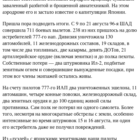
заваленный разбитой и брошенной авиатехникой. На этом
аэродроме его и застало известие о капитуляции Японии.
Пришла пора подводить итоги. С 9 по 21 августа 96-я ШАД
совершила 711 боевых вылетов. 238 из них пришлось на долю
истребителей 777-го иап. Дивизия уничтожила 130
автомобилей, 11 железнодорожных составов, 19 складов, в
том числе два топливных, две казармы, девять ДОТов, 21
артиллерийское орудие (включая зенитки) и до полка пехоты.
Собственные потери — два штурмовика Ил-2, подбитые
зенитным огнем и совершившие вынужденные посадки, при
этом все члены экипажей остались живы.
На счету пилотов 777-го ИАП два уничтоженных эшелона, 11
автомашин, четыре конные повозки, железнодорожный склад,
два зенитных орудия и до 100 единиц живой силы
противника. Сам полк не потерял ни одного самолета. Более
того, несмотря на многократные обстрелы с земли, особенно
интенсивные во время штурмовок 15 и 16 августа, ни один
его истребитель даже не получил повреждений.
Из «дуэлей» с японскими зенитчиками наши пилоты