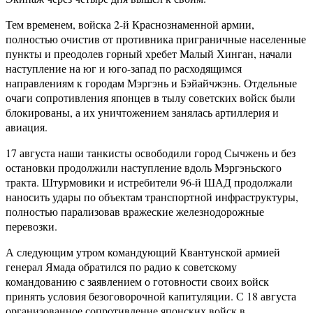
Тем временем, войска 2-й Краснознаменной армии,
полностью очистив от противника приграничные населенные
пункты и преодолев горный хребет Малый Хинган, начали
наступление на юг и юго-запад по расходящимся
направлениям к городам Мэргэнь и Бэйайчжэнь. Отдельные
очаги сопротивления японцев в тылу советских войск были
блокированы, а их уничтожением занялась артиллерия и
авиация.
17 августа наши танкисты освободили город Сычжень и без
остановки продолжили наступление вдоль Мэргэньского
тракта. Штурмовики и истребители 96-й ШАД продолжали
наносить удары по объектам транспортной инфраструктуры,
полностью парализовав вражеские железнодорожные
перевозки.
А следующим утром командующий Квантунской армией
генерал Ямада обратился по радио к советскому
командованию с заявлением о готовности своих войск
принять условия безоговорочной капитуляции. С 18 августа
организованное сопротивление японских войск в