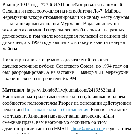
В конце 1945 года 777-й ИАП перебазировался на южный
Сахалин и перевооружился на истребители Ла-7. Майора
Черемухина вскоре откомандировали к новому месту службы
— на заполярный аэродром Мурмаши. В дальнейшем он
закончил академию Генерального штаба, служил на разных
должностях, в том числе командовал польской авиационной
дивизией, а в 1960 году вышел в отставку в звании генерал-
майора.
Полк «три сапога» еще много десятилетий охранял
дальневосточные рубежи Советского Союза, но 1994 году он
был расформирован. А на заставке — майор Ф.Н. Черемухин
в кабине своего истребителя Як-9М.
Материал
: https://vikond65.livejournal.com/2419582.html
Настоящий материал самостоятельно опубликован в нашем
Proper
сообществе пользователем
на основании действующей
редакции
Пользовательского Соглашения
. Если вы считаете,
что такая публикация нарушает ваши авторские и/или
смежные права, вам необходимо сообщить об этом
администрации сайта на EMAIL
abuse@newru.org
с указанием