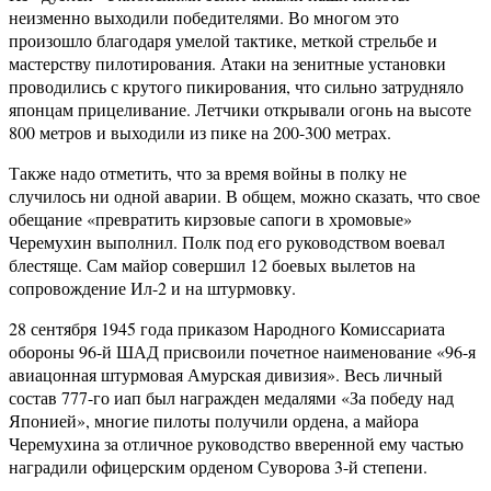
неизменно выходили победителями. Во многом это
произошло благодаря умелой тактике, меткой стрельбе и
мастерству пилотирования. Атаки на зенитные установки
проводились с крутого пикирования, что сильно затрудняло
японцам прицеливание. Летчики открывали огонь на высоте
800 метров и выходили из пике на 200-300 метрах.
Также надо отметить, что за время войны в полку не
случилось ни одной аварии. В общем, можно сказать, что свое
обещание «превратить кирзовые сапоги в хромовые»
Черемухин выполнил. Полк под его руководством воевал
блестяще. Сам майор совершил 12 боевых вылетов на
сопровождение Ил-2 и на штурмовку.
28 сентября 1945 года приказом Народного Комиссариата
обороны 96-й ШАД присвоили почетное наименование «96-я
авиацонная штурмовая Амурская дивизия». Весь личный
состав 777-го иап был награжден медалями «За победу над
Японией», многие пилоты получили ордена, а майора
Черемухина за отличное руководство вверенной ему частью
наградили офицерским орденом Суворова 3-й степени.