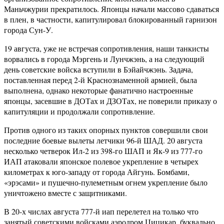
Маньчжурии прекратилось. Японцы начали массово сдаваться
в плен, в частности, капитулировал блокированный гарнизон
города Сун-У.
19 августа, уже не встречая сопротивления, наши танкисты
ворвались в города Мэргень и Лунчжэнь, а на следующий
день советские войска вступили в Бэйайчжэнь. Задача,
поставленная перед 2-й Краснознаменной армией, была
выполнена, однако некоторые фанатично настроенные
японцы, засевшие в ДОТах и ДЗОТах, не поверили приказу о
капитуляции и продолжали сопротивление.
Против одного из таких опорных пунктов совершили свои
последние боевые вылеты летчики 96-й ШАД. 20 августа
несколько четверок Ил-2 из 398-го ШАП и Як-9 из 777-го
ИАП атаковали японское полевое укрепление в четырех
километрах к юго-западу от города Айгунь. Бомбами,
«эрэсами» и пушечно-пулеметным огнем укрепление было
уничтожено вместе с защитниками.
В 20-х числах августа 777-й иап перелетел на только что
занятый советскими войсками аэродром Цицикар, буквально