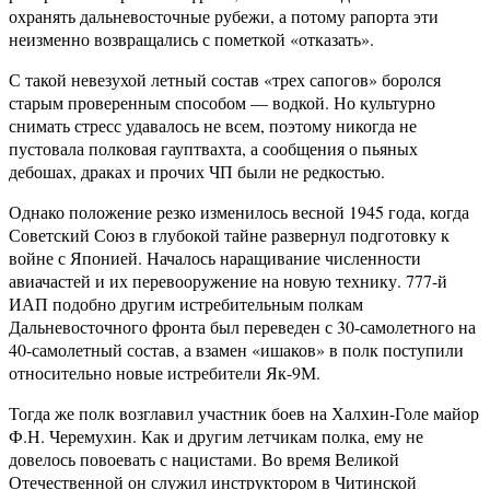
охранять дальневосточные рубежи, а потому рапорта эти
неизменно возвращались с пометкой «отказать».
С такой невезухой летный состав «трех сапогов» боролся
старым проверенным способом — водкой. Но культурно
снимать стресс удавалось не всем, поэтому никогда не
пустовала полковая гауптвахта, а сообщения о пьяных
дебошах, драках и прочих ЧП были не редкостью.
Однако положение резко изменилось весной 1945 года, когда
Советский Союз в глубокой тайне развернул подготовку к
войне с Японией. Началось наращивание численности
авиачастей и их перевооружение на новую технику. 777-й
ИАП подобно другим истребительным полкам
Дальневосточного фронта был переведен с 30-самолетного на
40-самолетный состав, а взамен «ишаков» в полк поступили
относительно новые истребители Як-9М.
Тогда же полк возглавил участник боев на Халхин-Голе майор
Ф.Н. Черемухин. Как и другим летчикам полка, ему не
довелось повоевать с нацистами. Во время Великой
Отечественной он служил инструктором в Читинской