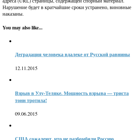
адреса (URL) страницы, содержащей спорный материал.
Нарушение будет в кратчайшие сроки устранено, виновные
наказаны.
You may also like...
Деградация человека вдалеке от Русской равнины
12.11.2015
Взрыв в Улу-Теляке. Мощность взрыва — триста
тонн тротила!
09.06.2015
США сожалеют, что не разбомбили Россию