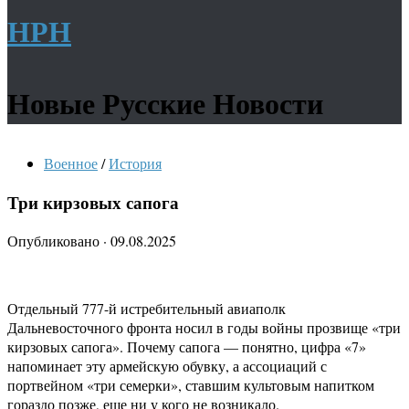
НРН
Новые Русские Новости
Военное
/
История
Три кирзовых сапога
Опубликовано
·
09.08.2025
Отдельный 777-й истребительный авиаполк
Дальневосточного фронта носил в годы войны прозвище «три
кирзовых сапога». Почему сапога — понятно, цифра «7»
напоминает эту армейскую обувку, а ассоциаций с
портвейном «три семерки», ставшим культовым напитком
гораздо позже, еще ни у кого не возникало.