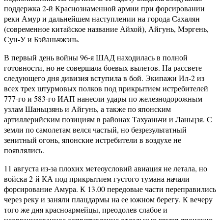
поддержка 2-й Краснознаменной армии при форсировании
реки Амур и дальнейшем наступлении на города Сахалян
(современное китайское название Айхой), Айгунь, Мэргень,
Сун-У и Бэйаньчжэнь.
В первый день войны 96-я ШАД находилась в полной
готовности, но не совершала боевых вылетов. На рассвете
следующего дня дивизия вступила в бой. Экипажи Ил-2 из
всех трех штурмовых полков под прикрытием истребителей
777-го и 583-го ИАП нанесли удары по железнодорожным
узлам Шаньцзянь и Айгунь, а также по японским
артиллерийским позициям в районах Тахуаньчи и Ланьцзя. С
земли по самолетам велся частый, но безрезультатный
зенитный огонь, японские истребители в воздухе не
появлялись.
11 августа из-за плохих метеоусловий авиация не летала, но
войска 2-й КА под прикрытием густого тумана начали
форсирование Амура. К 13.00 передовые части переправились
через реку и заняли плацдармы на ее южном берегу. К вечеру
того же дня красноармейцы, преодолев слабое и
неорганизованное сопротивление отдельных групп японских