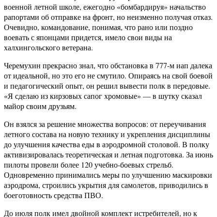
военной летной школе, ежегодно «бомбардируя» начальство
рапортами об отправке на фронт, но неизменно получая отказ.
Очевидно, командование, понимая, что рано или поздно
воевать с японцами придется, имело свои виды на
халхингольского ветерана.
Черемухин прекрасно знал, что обстановка в 777-м иап далека
от идеальной, но это его не смутило. Опираясь на свой боевой
и педагогический опыт, он решил вывести полк в передовые.
«Я сделаю из кирзовых сапог хромовые» — в шутку сказал
майор своим друзьям.
Он взялся за решение множества вопросов: от переучивания
летного состава на новую технику и укрепления дисциплины
до улучшения качества еды в аэродромной столовой. В полку
активизировалась теоретическая и летная подготовка. За июнь
пилоты провели более 120 учебно-боевых стрельб.
Одновременно принимались меры по улучшению маскировки
аэродрома, строились укрытия для самолетов, приводились в
боеготовность средства ПВО.
До июля полк имел двойной комплект истребителей, но к