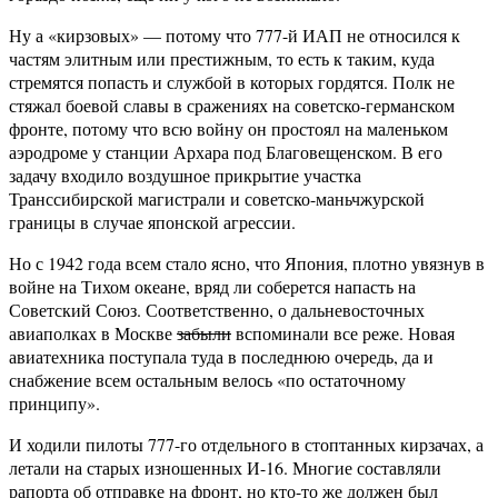
Ну а «кирзовых» — потому что 777-й ИАП не относился к
частям элитным или престижным, то есть к таким, куда
стремятся попасть и службой в которых гордятся. Полк не
стяжал боевой славы в сражениях на советско-германском
фронте, потому что всю войну он простоял на маленьком
аэродроме у станции Архара под Благовещенском. В его
задачу входило воздушное прикрытие участка
Транссибирской магистрали и советско-маньчжурской
границы в случае японской агрессии.
Но с 1942 года всем стало ясно, что Япония, плотно увязнув в
войне на Тихом океане, вряд ли соберется напасть на
Советский Союз. Соответственно, о дальневосточных
авиаполках в Москве
забыли
вспоминали все реже. Новая
авиатехника поступала туда в последнюю очередь, да и
снабжение всем остальным велось «по остаточному
принципу».
И ходили пилоты 777-го отдельного в стоптанных кирзачах, а
летали на старых изношенных И-16. Многие составляли
рапорта об отправке на фронт, но кто-то же должен был