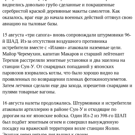
виднелись довольно грубо сделанные и покрашенные
серебристой краской деревянные макеты самолетов. Как
оказалось, враг еще до начала военных действий оттянул свою
авиацию на тыловые базы.
15 августа «три сапога» вновь сопровождали штурмовики 96-
й ШАД. Из-за отсутствия воздушного противника
истребители вместе с «Илами» атаковали наземные цели.
Майор Черемухин, капитан Макаров и старший лейтенант
Терехов расстреляли зенитные установки и два эшелона на
станции Сун-У. От снарядных попаданий у японских
паровозов взорвались котлы, что было хорошо видно на
проявленных по возвращении пленках фотокинопулеметов.
Затем летчики сделали еще два захода, изрешетив снарядами и
пулями товарные вагоны.
16 августа налеты продолжались. Штурмовики и истребители
атаковали артиллерию в районе Сун-У и отходящие по
дорогам на юг японские войска. Один Ил-2 из 398-го ШАП
был подбит зенитным огнем и совершил вынужденную
посадку на вражеской территории возле станции Яолин.
Экипаж через четыре дня вышел к своим.