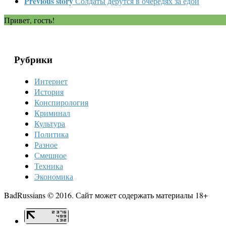
Previous story
Солдаты дерутся в очередях за едой
Привет, гость!
Рубрики
Интернет
История
Конспирология
Криминал
Культура
Политика
Разное
Смешное
Техника
Экономика
BadRussians © 2016. Сайт может содержать материалы 18+