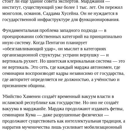
стоит ли ещё здание совета экспертов. Марджаийя —
институт, существующий уже более 1 тыс. лет. Он пережил
монголов, османов, Саддама Хусейна. Он не нуждается в
государственной инфраструктуре для функционирования.
Фундаментальная проблема западного подхода — в
проецировании собственных категорий на принципиально
иную систему. Когда Пентагон планирует
«обезглавливающий удар», он мыслит в категориях
организационной структуры: устрани верхушку — и
вертикаль рухнет. Но шиитская клерикальная система — это
не вертикаль. Это сеть, где каждый марджа автономен, где
семинарии воспроизводят кадры независимо от государства,
где авторитет определяется не должностью, а учёностью и
признанием общины.
Убийство Хаменеи создаёт временный вакуум власти в
исламской республике как государстве. Но оно не создаёт
вакуума в марджаийе. Марджа продолжают издавать фетвы,
семинарии Кума — даже разрушенные физически —
продолжают существовать как интеллектуальная традиция, а
нарратив мученичества лишь усиливает мобилизационный