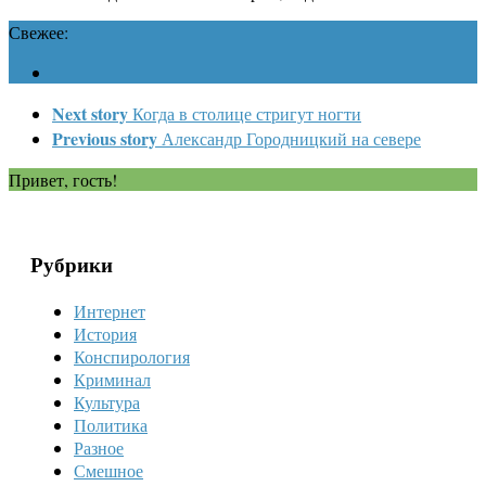
Свежее:
Next story
Когда в столице стригут ногти
Previous story
Александр Городницкий на севере
Привет, гость!
Рубрики
Интернет
История
Конспирология
Криминал
Культура
Политика
Разное
Смешное