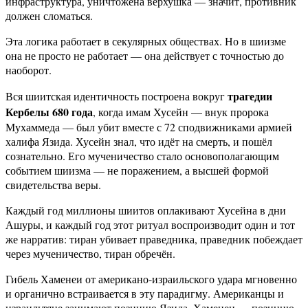
инфраструктура, уничтожена верхушка — значит, противник
должен сломаться.
Эта логика работает в секулярных обществах. Но в шиизме
она не просто не работает — она действует с точностью до
наоборот.
трагедии
Вся шиитская идентичность построена вокруг
Кербелы 680 года
, когда имам Хусейн — внук пророка
Мухаммеда — был убит вместе с 72 сподвижниками армией
халифа Язида. Хусейн знал, что идёт на смерть, и пошёл
сознательно. Его мученичество стало основополагающим
событием шиизма — не поражением, а высшей формой
свидетельства веры.
Каждый год миллионы шиитов оплакивают Хусейна в дни
Ашуры, и каждый год этот ритуал воспроизводит один и тот
же нарратив: тиран убивает праведника, праведник побеждает
через мученичество, тиран обречён.
Гибель Хаменеи от американо-израильского удара мгновенно
и органично встраивается в эту парадигму. Американцы и
израильтяне занимают позицию Язида. Хаменеи — позицию