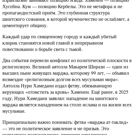
Хусейна. Кум — позицию Кербелы. Это не метафора и не
пропагандистский приём. Это глубинная структура
шиитского сознания, в которой мученичество не ослабляет, а
цементирует общину.
Каждый удар по священному городу и каждый убитый
клирик становятся новой главой в непрерывном
повествовании о борьбе света с тьмой.
Два события перевели конфликт из политической плоскости в
религиозную. Великий аятолла Макарем Ширази — один из
высших ныне живущих марджа, которому 99 лет, — объявил
возмездие «религиозным долгом всех мусульман мира».
Аятолла Нури Хамедани издал фетву, обязывающую
верующих «отомстить за кровь» Хаменеи. Ещё ранее, в 2025
году, Нури Хамедани заявлял: нападение на шиитского
марджа является нападением на столп ислама и на жизни всех
мусульман.
Принципиально важно понимать: фетва «марджа ат-таклид»
— это не политическое заявление и не призыв. Это
шариатское постановление, имеющее юридически