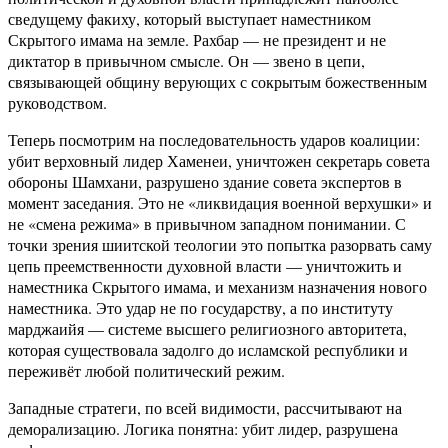
сведущему факиху, который выступает наместником
Скрытого имама на земле. Рахбар — не президент и не
диктатор в привычном смысле. Он — звено в цепи,
связывающей общину верующих с сокрытым божественным
руководством.
Теперь посмотрим на последовательность ударов коалиции:
убит верховный лидер Хаменеи, уничтожен секретарь совета
обороны Шамхани, разрушено здание совета экспертов в
момент заседания. Это не «ликвидация военной верхушки» и
не «смена режима» в привычном западном понимании. С
точки зрения шиитской теологии это попытка разорвать саму
цепь преемственности духовной власти — уничтожить и
наместника Скрытого имама, и механизм назначения нового
наместника. Это удар не по государству, а по институту
марджаийя — системе высшего религиозного авторитета,
которая существовала задолго до исламской республики и
переживёт любой политический режим.
Западные стратеги, по всей видимости, рассчитывают на
деморализацию. Логика понятна: убит лидер, разрушена