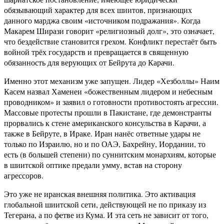
обязывающий характер для всех шиитов, признающих
данного марджа своим «источником подражания». Когда
Макарем Ширази говорит «религиозный долг», это означает,
что бездействие становится грехом. Конфликт перестаёт быть
войной трёх государств и превращается в священную
обязанность для верующих от Бейрута до Карачи.
Именно этот механизм уже запущен. Лидер «Хезболлы» Наим
Касем назвал Хаменеи «божественным лидером и небесным
проводником» и заявил о готовности противостоять агрессии.
Массовые протесты прошли в Пакистане, где демонстранты
прорвались к стене американского консульства в Карачи, а
также в Бейруте, в Ираке. Иран нанёс ответные удары не
только по Израилю, но и по ОАЭ, Бахрейну, Иордании, то
есть (в большей степени) по суннитским монархиям, которые
в шиитской оптике предали умму, встав на сторону
агрессоров.
Это уже не иранская внешняя политика. Это активация
глобальной шиитской сети, действующей не по приказу из
Тегерана, а по фетве из Кума. И эта сеть не зависит от того,