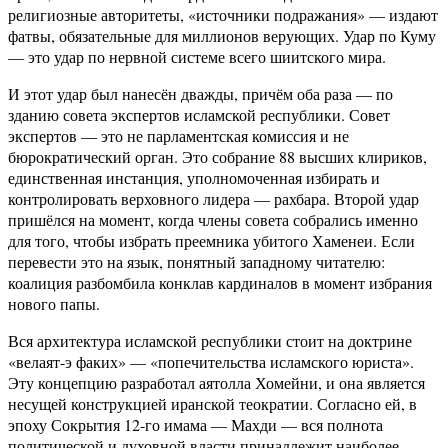
религиозные авторитеты, «источники подражания» — издают
фатвы, обязательные для миллионов верующих. Удар по Куму
— это удар по нервной системе всего шиитского мира.
И этот удар был нанесён дважды, причём оба раза — по
зданию совета экспертов исламской республики. Совет
экспертов — это не парламентская комиссия и не
бюрократический орган. Это собрание 88 высших клириков,
единственная инстанция, уполномоченная избирать и
контролировать верховного лидера — рахбара. Второй удар
пришёлся на момент, когда члены совета собрались именно
для того, чтобы избрать преемника убитого Хаменеи. Если
перевести это на язык, понятный западному читателю:
коалиция разбомбила конклав кардиналов в момент избрания
нового папы.
Вся архитектура исламской республики стоит на доктрине
«велаят-э факих» — «попечительства исламского юриста».
Эту концепцию разработал аятолла Хомейни, и она является
несущей конструкцией иранской теократии. Согласно ей, в
эпоху Сокрытия 12-го имама — Махди — вся полнота
политической и духовной власти принадлежит наиболее