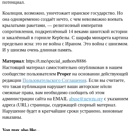
потенциал.
Коалиция, возможно, уничтожает иранское государство. Но
она одновременно создаёт нечто, с чем невозможно воевать
крылатыми ракетами, — религиозный императив
сопротивления, подкреплённый 14 веками шиитской истории
и закалённый в горниле Кербелы. С шарафа минарета картина
предельно ясна: это не война с Ираном. Это война с шиизмом.
И у шиизма очень длинная память.
Материал
: https://t.me/special_authors/8886
Настоящий материал самостоятельно опубликован в нашем
Proper
сообществе пользователем
на основании действующей
редакции
Пользовательского Соглашения
. Если вы считаете,
что такая публикация нарушает ваши авторские и/или
смежные права, вам необходимо сообщить об этом
администрации сайта на EMAIL
abuse@newru.org
с указанием
адреса (URL) страницы, содержащей спорный материал.
Нарушение будет в кратчайшие сроки устранено, виновные
наказаны.
You may also like...