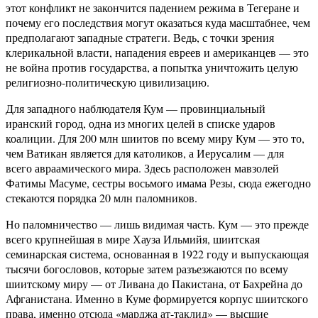
этот конфликт не закончится падением режима в Тегеране и
почему его последствия могут оказаться куда масштабнее, чем
предполагают западные стратеги. Ведь, с точки зрения
клерикальной власти, нападения евреев и американцев — это
не война против государства, а попытка уничтожить целую
религиозно-политическую цивилизацию.
Для западного наблюдателя Кум — провинциальный
иранский город, одна из многих целей в списке ударов
коалиции. Для 200 млн шиитов по всему миру Кум — это то,
чем Ватикан является для католиков, а Иерусалим — для
всего авраамического мира. Здесь расположен мавзолей
Фатимы Масуме, сестры восьмого имама Резы, сюда ежегодно
стекаются порядка 20 млн паломников.
Но паломничество — лишь видимая часть. Кум — это прежде
всего крупнейшая в мире Хауза Ильмийя, шиитская
семинарская система, основанная в 1922 году и выпускающая
тысячи богословов, которые затем разъезжаются по всему
шиитскому миру — от Ливана до Пакистана, от Бахрейна до
Афганистана. Именно в Куме формируется корпус шиитского
права, именно отсюда «марджа ат-таклид» — высшие