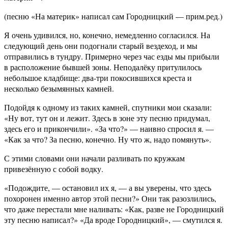
(песню «На материк» написал сам Городницкий — прим.ред.)
Я очень удивился, но, конечно, немедленно согласился. На
следующий день они подогнали старый вездеход, и мы
отправились в тундру. Примерно через час езды мы прибыли
в расположение бывшей зоны. Неподалёку притулилось
небольшое кладбище: два-три покосившихся креста и
несколько безымянных камней.
Подойдя к одному из таких камней, спутники мои сказали:
«Ну вот, тут он и лежит. Здесь в зоне эту песню придумал,
здесь его и прикончили». «За что?» — наивно спросил я. —
«Как за что? За песню, конечно. Ну что ж, надо помянуть».
С этими словами они начали разливать по кружкам
привезённую с собой водку.
«Подождите, — остановил их я, — а вы уверены, что здесь
похоронен именно автор этой песни?» Они так разозлились,
что даже перестали мне наливать: «Как, разве не Городницкий
эту песню написал?» «Да вроде Городницкий», — смутился я.