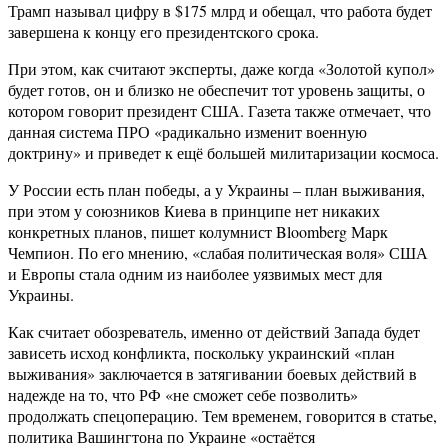
Трамп называл цифру в $175 млрд и обещал, что работа будет
завершена к концу его президентского срока.
При этом, как считают эксперты, даже когда «Золотой купол»
будет готов, он и близко не обеспечит тот уровень защиты, о
котором говорит президент США. Газета также отмечает, что
данная система ПРО «радикально изменит военную
доктрину» и приведет к ещё большей милитаризации космоса.
У России есть план победы, а у Украины – план выживания,
при этом у союзников Киева в принципе нет никаких
конкретных планов, пишет колумнист Bloomberg Марк
Чемпион. По его мнению, «слабая политическая воля» США
и Европы стала одним из наиболее уязвимых мест для
Украины.
Как считает обозреватель, именно от действий Запада будет
зависеть исход конфликта, поскольку украинский «план
выживания» заключается в затягивании боевых действий в
надежде на то, что РФ «не сможет себе позволить»
продолжать спецоперацию. Тем временем, говорится в статье,
политика Вашингтона по Украине «остаётся