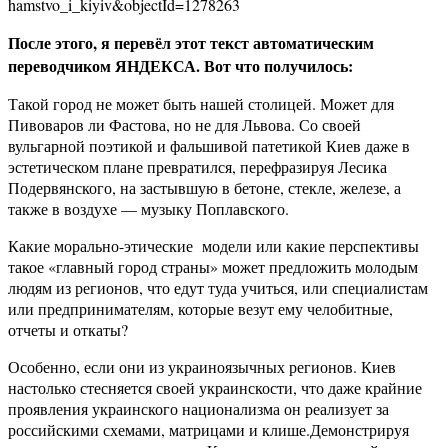
hamstvo_i_kiyiv&objectId=1278263
После этого, я перевёл этот текст автоматическим
переводчиком ЯНДЕКСА. Вот что получилось:
Такой город не может быть нашей столицей. Может для
Пивоваров ли Фастова, но не для Львова. Со своей
вульгарной поэтикой и фальшивой патетикой Киев даже в
эстетическом плане превратился, перефразируя Лесика
Подервянского, на застывшую в бетоне, стекле, железе, а
также в воздухе — музыку Поплавского.
Какие морально-этические модели или какие перспективы
такое «главный город страны» может предложить молодым
людям из регионов, что едут туда учиться, или специалистам
или предпринимателям, которые везут ему челобитные,
отчеты и откаты?
Особенно, если они из украиноязычных регионов. Киев
настолько стесняется своей украинскости, что даже крайние
проявления украинского национализма он реализует за
российскими схемами, матрицами и клише.Демонстрируя