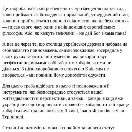
Це хвороба, ім`я якій розбещеність: «розбещення постає тоді,
коли приймається безладдя як нормальний, утверджений стан,
коли він приймається з повною свідомістю, що це беззаконня»
— писав свого часу один з найвідоміших європейських
філософів. Або, як кажуть галичани – не дай Бог з хама пана!
А все це через те, що столиця української держави набрала на
себе забагато повноважень, якими зловживає; зосередила у
своїх руках забагато інструментів, які використовує
неефективно; вимагає собі забагато хабарів, якими не
ділиться. З цією хворобливою спокусою Київ сам не
впорається – ми повинні йому допомогти одужати.
Для цього треба відібрати в нього ті повноваження й
інструменти, які безпосередньо стосуються нашої
життєдіяльності й перспективи, а також – хабарі. Якщо вже
українці не годні вирішувати справи без хабарів, то хай краще
хабарі галичан залишаються у Львові, Івано-Франківську чи
Тернополі.
Столиці ж, натомість, можна спокійно залишити статус