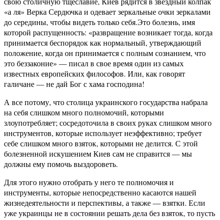
свою столичную тщеславие, Киев рядится в звездный колпак
«а ля» Верка Сердючка и одевает зеркальные очки зеркалами
до середины, чтобы видеть только себя.Это болезнь, имя
которой распущенность: «развращение возникает тогда, когда
принимается беспорядок как нормальный, утверждающий
положение, когда он принимается с полным сознанием, что
это беззаконие» — писал в свое время один из самых
известных европейских философов. Или, как говорят
галичане — не дай Бог с хама господина!
А все потому, что столица украинского государства набрала
на себя слишком много полномочий, которыми
злоупотребляет; сосредоточила в своих руках слишком много
инструментов, которые использует неэффективно; требует
себе слишком много взяток, которыми не делится. С этой
болезненной искушением Киев сам не справится — мы
должны ему помочь выздороветь.
Для этого нужно отобрать у него те полномочия и
инструменты, которые непосредственно касаются нашей
жизнедеятельности и перспективы, а также — взятки. Если
уже украинцы не в состоянии решать дела без взяток, то пусть