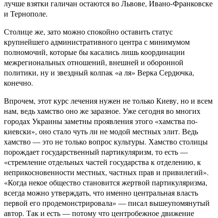
лучше взятки галичан остаются во Львове, Ивано-Франковске
и Тернополе.
Столице же, зато можно спокойно оставить статус
крупнейшего административного центра с минимумом
полномочий, которые бы касались лишь координации
межрегиональных отношений, внешней и оборонной
политики, ну и звездный колпак «а ля» Верка Сердючка,
конечно.
Впрочем, этот курс лечения нужен не только Киеву, но и всем
нам, ведь хамство оно же заразное. Уже сегодня во многих
городах Украины заметны проявления этого «хамства по-
киевски», оно стало чуть ли не модой местных элит. Ведь
хамство — это не только вопрос культуры. Хамство столицы
порождает государственный партикуляризм, то есть —
«стремление отдельных частей государства к отделению, к
неприкосновенности местных, частных прав и привилегий».
«Когда некое общество становится жертвой партикуляризма,
всегда можно утверждать, что именно центральная власть
первой его продемонстрировала» — писал вышеупомянутый
автор. Так и есть — потому что центробежное движение