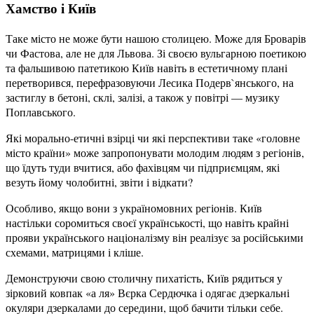
Хамство і Київ
Таке місто не може бути нашою столицею. Може для Броварів
чи Фастова, але не для Львова. Зі своєю вульгарною поетикою
та фальшивою патетикою Київ навіть в естетичному плані
перетворився, перефразовуючи Лесика Подерв`янського, на
застиглу в бетоні, склі, залізі, а також у повітрі — музику
Поплавського.
Які морально-етичні взірці чи які перспективи таке «головне
місто країни» може запропонувати молодим людям з регіонів,
що їдуть туди вчитися, або фахівцям чи підприємцям, які
везуть йому чолобитні, звіти і відкати?
Особливо, якщо вони з україномовних регіонів. Київ
настільки соромиться своєї українськості, що навіть крайні
прояви українського націоналізму він реалізує за російськими
схемами, матрицями і кліше.
Демонструючи свою столичну пихатість, Київ рядиться у
зірковий ковпак «а ля» Вєрка Сердючка і одягає дзеркальні
окуляри дзеркалами до середини, щоб бачити тільки себе.