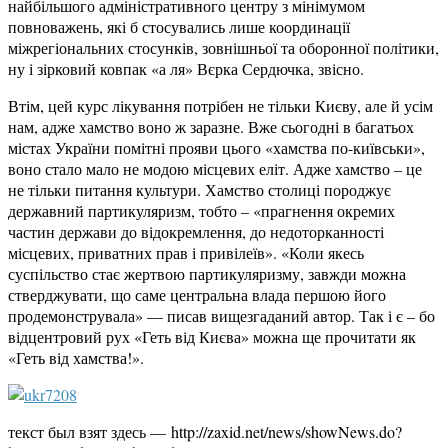
найбільшого адміністративного центру з мінімумом
повноважень, які б стосувались лише координації
міжрегіональних стосунків, зовнішньої та оборонної політики,
ну і зірковий ковпак «а ля» Вєрка Сердючка, звісно.
Втім, цей курс лікування потрібен не тільки Києву, але й усім
нам, адже хамство воно ж заразне. Вже сьогодні в багатьох
містах України помітні прояви цього «хамства по-київськи»,
воно стало мало не модою місцевих еліт. Адже хамство – це
не тільки питання культури. Хамство столиці породжує
державний партикуляризм, тобто – «прагнення окремих
частин держави до відокремлення, до недоторканності
місцевих, приватних прав і привілеїв». «Коли якесь
суспільство стає жертвою партикуляризму, завжди можна
стверджувати, що саме центральна влада першою його
продемонструвала» — писав вищезгаданий автор. Так і є – бо
відцентровий рух «Геть від Києва» можна ще прочитати як
«Геть від хамства!».
текст был взят здесь — http://zaxid.net/news/showNews.do?