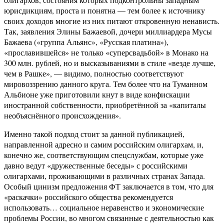
юрисдикциям, проста и понятна — тем более к источнику
своих доходов многие из них питают откровенную ненависть.
Так, заявления Элины Бажаевой, дочери миллиардера Мусы
Бажаева («группа Альянс», «Русская платина»),
«прославившейся» не только «суперсвадьбой» в Монако на
300 млн. рублей, но и высказываниями в стиле «везде лучше,
чем в Рашке», — видимо, полностью соответствуют
мировоззрению данного круга. Тем более что на Туманном
Альбионе уже приготовили кнут в виде конфискации
иностранной собственности, приобретённой за «капиталы
необъяснённого происхождения».
Именно такой подход стоит за данной публикацией,
направленной адресно и самим российским олигархам, и,
конечно же, соответствующим спецслужбам, которые уже
давно ведут «дружественные беседы» с российскими
олигархами, проживающими в различных странах Запада.
Особый цинизм предложения ФТ заключается в том, что для
«раскачки» российского общества рекомендуется
использовать… социальное неравенство и экономические
проблемы России, во многом связанные с деятельностью как