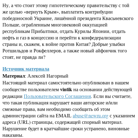
Ну, а что стоит этому гипотетическому правительству с той
же целью «вернуть Крым», выплатить контрибуции
победоносной Украине, лишённой президента Квасьневского
Польше, ограбленным многовековой оккупацией
республикам Прибалтики, отдать Курилы Японии, отдать
нефть и газ в концессию и перейти к конфедерализации
страны и, скажем, к войне против Китая? Добрые улыбки
Ротшильдов и Рокфеллеров, а также новый айфончик того
стоят, не правда ли?
Источник материала
Материал
: Алексей Нагорный
Настоящий материал самостоятельно опубликован в нашем
vintik
сообществе пользователем
на основании действующей
редакции
Пользовательского Соглашения
. Если вы считаете,
что такая публикация нарушает ваши авторские и/или
смежные права, вам необходимо сообщить об этом
администрации сайта на EMAIL
abuse@newru.org
с указанием
адреса (URL) страницы, содержащей спорный материал.
Нарушение будет в кратчайшие сроки устранено, виновные
наказаны.