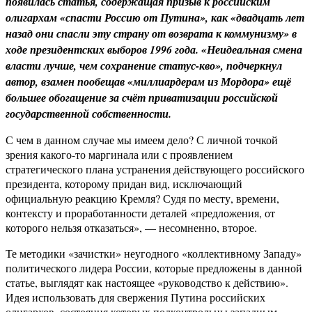
появилась статья, содержащая призыв к российским
олигархам «спасти Россию от Путина», как «двадцать лет
назад они спасли эту страну от возврата к коммунизму» в
ходе президентских выборов 1996 года. «Неидеальная смена
власти лучше, чем сохранение статус-кво», подчеркнул
автор, взамен пообещав «миллиардерам из Мордора» ещё
большее обогащение за счёт приватизации российской
государственной собственности.
С чем в данном случае мы имеем дело? С личной точкой
зрения какого-то маргинала или с проявлением
стратегического плана устранения действующего российского
президента, которому придан вид, исключающий
официальную реакцию Кремля? Судя по месту, времени,
контексту и проработанности деталей «предложения, от
которого нельзя отказаться», — несомненно, второе.
Те методики «зачистки» неугодного «коллективному Западу»
политического лидера России, которые предложены в данной
статье, выглядят как настоящее «руководство к действию».
Идея использовать для свержения Путина российских
олигархов, состояния которых подконтрольны западным