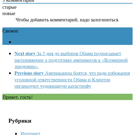
старые
новые
Чтобы добавить комментарий, надо залогиниться.
Свежее:
Next story
За 3 дня до выборов Обама подписывает
распоряжение о подготовке америкосов к «Всемирной
эпидемии».
Previous story
Американцы боятся, что ради избежания
уголовной ответственности Обама и Клинтон
организуют чудовищную катастрофу
Привет, гость!
Рубрики
Интернет