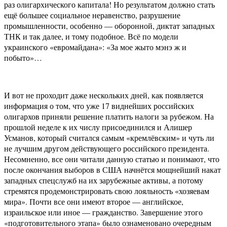
раз олигархического капитала! Но результатом должно стать
ещё большее социальное неравенство, разрушение
промышленности, особенно — оборонной, диктат западных
ТНК и так далее, и тому подобное. Всё по модели
украинского «евромайдана»: «За мое жыто мэнэ ж и
побыто»…
И вот не проходит даже нескольких дней, как появляется
информация о том, что уже 17 виднейших российских
олигархов приняли решение платить налоги за рубежом. На
прошлой неделе к их числу присоединился и Алишер
Усманов, который считался самым «кремлёвским» и чуть ли
не лучшим другом действующего российского президента.
Несомненно, все они читали данную статью и понимают, что
после окончания выборов в США начнётся мощнейший накат
западных спецслужб на их зарубежные активы, а потому
стремятся продемонстрировать свою лояльность «хозяевам
мира». Почти все они имеют второе — английское,
израильское или иное — гражданство. Завершение этого
«подготовительного этапа» было ознаменовано очередным