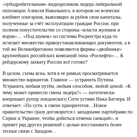
«зубодробительным» видеороликом лидера либеральной
оппозиции Алексея Навального, в котором он всячески
клеймит олигархов, вывозящих за рубеж свои капиталы,
полученные за счёт эксплуатации граждан России, при
полном попустительстве со стороны «власти жуликов и
воров»… «Под шумок» из системы Росреестра куда-то
исчезает множество правоустанавливающих документов, а в
той же Великобритании появляются фирмы-«двойники»
крупнейших российских компаний типа «Роснефти»… К
рейдерскому захвату России всё готово?
В целом, схема ясна, хотя в её рамках просматривается
множество вариантов. Главное — устранить Путина.
Устранить любым путём, любым способом, любой ценой. «К
чему может привести смена лидера?» — патетически
вопрошает рупор лондонского Сити устами Ника Батлера. И
отвечает: «По сути, к смене приоритетов…Новое
правительство сразу договорится с западными партнёрами по
Сирии и Украине, чтобы добиться отмены санкций», и
примет ряд других решений с целью восстановить более
тесные связи с Западом…