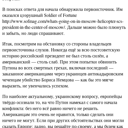
В поисках ответа для начала обнаружила первоисточник. Им
оказался цээрушный Soldier of Fortune
http://www.sofmag.com/whats-going-on-in-moscow-helicopter-scs-
president-in-the-center-of-moscow/. Дальше можно было плюнуть
и забыть, но люди спрашивают.
Итак, посмотрим на обстановку со стороны владельцев
первоисточника слухов. Никогда ещё за всю постсоветскую
историю российский президент не был столь силён, а
американский — столь слаб. При этом попытки обвинить
Путина во всех смертных грехах, включая последний —
заказанное американцами через украинцев антикадыровским
чеченцам убийство Бориса Немцова — как бы это мягче
выразить, не увенчались успехом.
По наиболее актуальному, украинскому вопросу, европейцы
твёрдо осознали то, на что Путин намекал с самого начала
конфликта: без него всё равно ничего не решить.
Американцам это очень не нравится, только сделать они
ничего не могут. Если при других обстоятельствах они могли
сказать Европе: ладно, вы решайте по-своему, а мы будем как