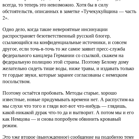
всегда, то теперь это невозможно. Хотя бы в силу
обстоятельств, описанных в заметке «Тучекукуйщина — часть
2».
Одно дело, когда такие невероятные инсинуации
распространяет безответственный русский блогер,
ссылающийся на конфиденциальные источники, и совсем
другое, если точь-в-точь то же самое заявит пресс-служба
федерального канцлера Германии со ссылкой, скажем на
федеральную полицию этой страны. Поэтому Белому дому
желательно сидеть тише воды, ниже травы, и издавать только
те гордые звуки, которые заранее согласованы с немецким
посольством.
Поэтому остаётся пробовать. Методы старые, хорошо
известные, новые придумывать времени нет. А распустим-ка
мы слухи что того и гляди вот-вот что-нибудь — глядишь,
какой-никакой дурак что-то да и вытворит. А потом мы и его
как Немцова — и снова попробуем обвинить кровавый
режим.
Это уже второе (вынужденное) сообщение на подобную тему