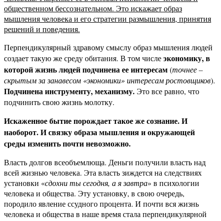
общественном бессознательном. Это искажает образ
мышления человека и его стратегии размышления, принятия
решений и поведения.
Перпендикулярный здравому смыслу образ мышления людей
экономику, в
создает такую же среду обитания. В том числе
которой жизнь людей подчинена ее интересам
(
точнее –
скрытым за занавесом «экономики» интересам ростовщиков
).
Подчинена инструменту, механизму.
Это все равно, что
подчинить свою жизнь молотку.
Искаженное бытие порождает такое же сознание. И
наоборот. И связку образа мышления и окружающей
среды изменить почти невозможно.
Власть долгов всеобъемлюща. Деньги получили власть над
всей жизнью человека. Эта власть зиждется на следствиях
установки «
сдохни ты сегодня, а я завтра
» в психологии
человека и общества. Эту установку, в свою очередь,
породило явление ссудного процента. И почти вся жизнь
человека и общества в наше время стала перпендикулярной