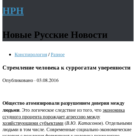
НРН
Новые Русские Новости
Конспирология
/
Разное
Стремление человека к суррогатам уверенности
Опубликовано
·
03.08.2016
Общество атомизировали разрушением доверия между
людьми
. Это логическое следствие из того, что
экономика
ссудного процента порождает агрессию между
хозяйствующими субъектами
(
В.Ю. Катасонов
). Отдельными
людьми в том числе. Современные социально-экономические
условия с рождения формируют у человека психологию