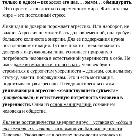
только в одном – все хотят его нае…. эммм… обмишурить.
Это просто закон логики современного мира. Жить в таком
мире – это постоянный стресс.
Ликвидация доверия порождает агрессию. Или наоборот, не
важно. Агрессия не может быть долговременной, она требует
большого количества энергии. Для ее поддержания нужна
постоянная мотивация. Тут все просто – невозможность
доверия к окружающим лишь усиливает природную
потребность человека в естественной уверенности в себе. Не
имея
даже возможности это осознать
, человек будет
стремиться к суррогатам уверенности – деньгам, социальному
статусу, власти, побрякушкам. Это и есть мотивация,
подпитывающая агрессию. Псевдо-логическая связка,
увязывающая агрессию «хозяйствующего субъекта»
(
) и естественную потребность человека в
потребителя
уверенности.
Одна из
основ манипуляций
сознанием
человека и общества.
Явление ростовщичества внедряет вирус – установку «
сдохни
ты сегодня, а я завтра
», искажающую базовые ценности
Человека. Укореняет ее в основах психологии человека и