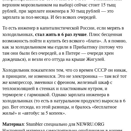
верхним морозильником на выбор) сейчас стоит 15 тыщ
рублей, при зарплате инженера в 30 тыщ рублей — это
зарплата за пол-месяца. И без всяких очередей.
То есть инженер в капиталистической России, если мерять в
стал жить в 6 раз лучше
холодильниках,
. Плюс бесценная
возможность пойти и купить без всякого «блата». А я помню,
как за холодильником мы ездили в Прибалтику (потому что
там они были без очередей, а в Питере — очереди хрен
дождешься), и везли его оттуда на крыше Жигулей.
Холодильник показателен тем, что со времен СССР он никак,
в принципе, не изменился. Это не электроника — там всё тот
же компрессор, змеевики с фреоном, железный шкаф с
теплоизоляцией в стенках и пластиковым нутром, и
термореле с гармошкой. Однако зарплата инженера в
холодильниках (то есть в натуральном продукте) выросла в 6
раз. Вот отсюда, из этой разницы, и бралось «бесплатное
жильё» и «автобус за 5 копеек».
Материал
: Stumbler специально для NEWRU.ORG
Настоящий материал самостоятельно опубликован в нашем