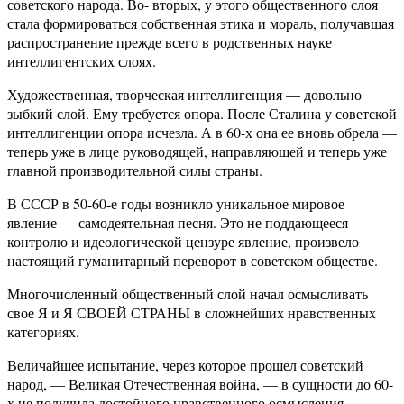
советского народа. Во- вторых, у этого общественного слоя
стала формироваться собственная этика и мораль, получавшая
распространение прежде всего в родственных науке
интеллигентских слоях.
Художественная, творческая интеллигенция — довольно
зыбкий слой. Ему требуется опора. После Сталина у советской
интеллигенции опора исчезла. А в 60-х она ее вновь обрела —
теперь уже в лице руководящей, направляющей и теперь уже
главной производительной силы страны.
В СССР в 50-60-е годы возникло уникальное мировое
явление — самодеятельная песня. Это не поддающееся
контролю и идеологической цензуре явление, произвело
настоящий гуманитарный переворот в советском обществе.
Многочисленный общественный слой начал осмысливать
свое Я и Я СВОЕЙ СТРАНЫ в сложнейших нравственных
категориях.
Величайшее испытание, через которое прошел советский
народ, — Великая Отечественная война, — в сущности до 60-
х не получила достойного нравственного осмысления.