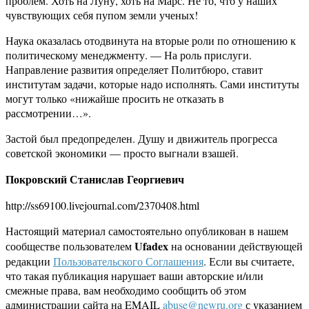
проблем. Хоть на Луну, хоть на Марс. Не то, что у наших
чувствующих себя пупом земли ученых!
Наука оказалась отодвинута на вторые роли по отношению к
политическому менеджменту. — На роль прислуги.
Направление развития определяет Политбюро, ставит
институтам задачи, которые надо исполнять. Сами институты
могут только «нижайше просить не отказать в
рассмотрении…».
Застой был предопределен. Душу и движитель прогресса
советской экономики — просто выгнали взашей.
Покровский Станислав Георгиевич
http://ss69100.livejournal.com/2370408.html
Настоящий материал самостоятельно опубликован в нашем
Ufadex
сообществе пользователем
на основании действующей
редакции
Пользовательского Соглашения
. Если вы считаете,
что такая публикация нарушает ваши авторские и/или
смежные права, вам необходимо сообщить об этом
администрации сайта на EMAIL
abuse@newru.org
с указанием