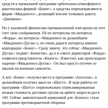
средств в провальной программе орбитально-атмосферного
ракетоплана фирмой «Боинг», а средства перенаправляются
фирме «Макдонелл», делающей вполне толковую ракету
«Джемини».
Но у указанной финансово-промышленной олигархии на этот
счет свои соображения. Ей не интересны ни интересы
«Форда», ни интересы «Макдоннел»(в дальнейшем
«Макдоннел-Дуглас»), но очень дороги интересы именно
корпорации «Боинг». Сразу замечу, что сейчас «Макдоннел-
Дуглас» подмят «Боингом», да и в совете директоров «Форда»
появился представитель «Боинга». Известно, как происходило
падение «Макдоннел-Дуглас». Он был просто отсечен от
заказов на военные самолеты.
А вот «Боинг» получил место в программе «Аполлон», в
дальнейшем получил заказ на «Шаттл». В ходе работы по
программе «Шаттл» первоначально отрекламированная
низкая стоимость доставки грузов на орбиту выросла раз в
100. Сейчас замечательной кормушкой для «Боинга» стала
программа противоракетной обороны.