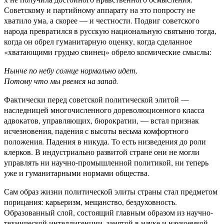
Советскому и партийному аппарату на это попросту не
хватило ума, а скорее — и честности. Подвиг советского
народа превратился в русскую национальную святыню тогда,
когда он обрел гуманитарную оценку, когда сделанное
«хватающими грудью свинец» обрело космические смыслы:
Нынче по небу солнце нормально идет,
Потому что мы рвемся на запад.
Фактически перед советской политической элитой —
наследницей многочисленного дореволюционного класса
адвокатов, управляющих, бюрократии, — встал признак
исчезновения, падения с высоты весьма комфортного
положения. Падения в никуда. То есть низведения до роли
клерков. В индустриально развитой стране они не могли
управлять ни научно-промышленной политикой, ни теперь
уже и гуманитарными нормами общества.
Сам образ жизни политической элиты страны стал предметом
порицания: карьеризм, мещанство, бездуховность.
Образованный слой, состоящий главным образом из научно-
технической интеллигенции, занятой в науке и наукоемкой