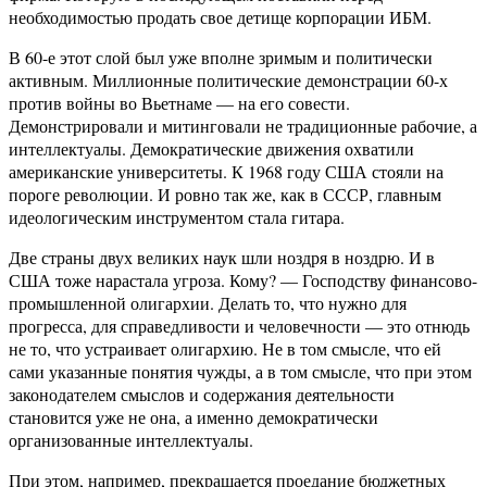
необходимостью продать свое детище корпорации ИБМ.
В 60-е этот слой был уже вполне зримым и политически
активным. Миллионные политические демонстрации 60-х
против войны во Вьетнаме — на его совести.
Демонстрировали и митинговали не традиционные рабочие, а
интеллектуалы. Демократические движения охватили
американские университеты. К 1968 году США стояли на
пороге революции. И ровно так же, как в СССР, главным
идеологическим инструментом стала гитара.
Две страны двух великих наук шли ноздря в ноздрю. И в
США тоже нарастала угроза. Кому? — Господству финансово-
промышленной олигархии. Делать то, что нужно для
прогресса, для справедливости и человечности — это отнюдь
не то, что устраивает олигархию. Не в том смысле, что ей
сами указанные понятия чужды, а в том смысле, что при этом
законодателем смыслов и содержания деятельности
становится уже не она, а именно демократически
организованные интеллектуалы.
При этом, например, прекращается проедание бюджетных