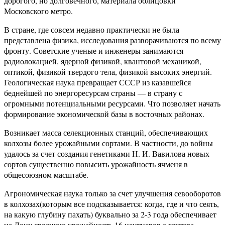
дорогого, но долговечного, материала облицовки
Московского метро.
В стране, где совсем недавно практически не была
представлена физика, исследования разворачиваются по всему
фронту. Советские ученые и инженеры занимаются
радиолокацией, ядерной физикой, квантовой механикой,
оптикой, физикой твердого тела, физикой высоких энергий.
Геологическая наука превращает СССР из казавшейся
беднейшей по энергоресурсам страны — в страну с
огромными потенциальными ресурсами. Что позволяет начать
формирование экономической базы в восточных районах.
Возникает масса селекционных станций, обеспечивающих
колхозы более урожайными сортами. В частности, до войны
удалось за счет создания генетиками Н. И. Вавилова новых
сортов существенно повысить урожайность ячменя в
общесоюзном масштабе.
Агрономическая наука только за счет улучшения севооборотов
в колхозах(которым все подсказывается: когда, где и что сеять,
на какую глубину пахать) буквально за 2-3 года обеспечивает
на Дону среднюю урожайность 16 центнеров с гектара,