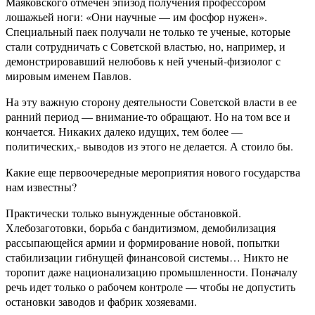
Маяковского отмечен эпизод получения профессором
лошажьей ноги: «Они научные — им фосфор нужен».
Специальный паек получали не только те ученые, которые
стали сотрудничать с Советской властью, но, например, и
демонстрировавший нелюбовь к ней ученый-физиолог с
мировым именем Павлов.
На эту важную сторону деятельности Советской власти в ее
ранний период — внимание-то обращают. Но на том все и
кончается. Никаких далеко идущих, тем более —
политических,- выводов из этого не делается. А стоило бы.
Какие еще первоочередные мероприятия нового государства
нам известны?
Практически только вынужденные обстановкой.
Хлебозаготовки, борьба с бандитизмом, демобилизация
рассыпающейся армии и формирование новой, попытки
стабилизации гибнущей финансовой системы… Никто не
торопит даже национализацию промышленности. Поначалу
речь идет только о рабочем контроле — чтобы не допустить
остановки заводов и фабрик хозяевами.