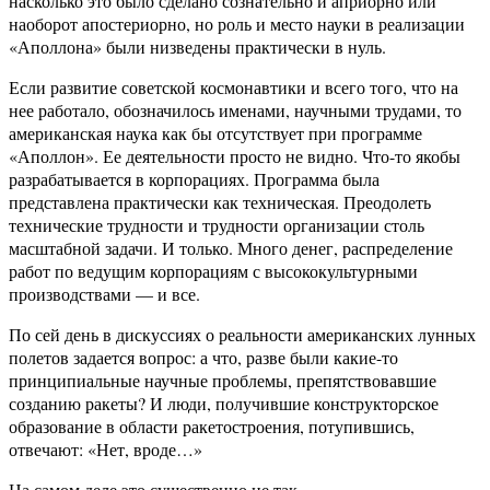
насколько это было сделано сознательно и априорно или
наоборот апостериорно, но роль и место науки в реализации
«Аполлона» были низведены практически в нуль.
Если развитие советской космонавтики и всего того, что на
нее работало, обозначилось именами, научными трудами, то
американская наука как бы отсутствует при программе
«Аполлон». Ее деятельности просто не видно. Что-то якобы
разрабатывается в корпорациях. Программа была
представлена практически как техническая. Преодолеть
технические трудности и трудности организации столь
масштабной задачи. И только. Много денег, распределение
работ по ведущим корпорациям с высококультурными
производствами — и все.
По сей день в дискуссиях о реальности американских лунных
полетов задается вопрос: а что, разве были какие-то
принципиальные научные проблемы, препятствовавшие
созданию ракеты? И люди, получившие конструкторское
образование в области ракетостроения, потупившись,
отвечают: «Нет, вроде…»
На самом деле это существенно не так.