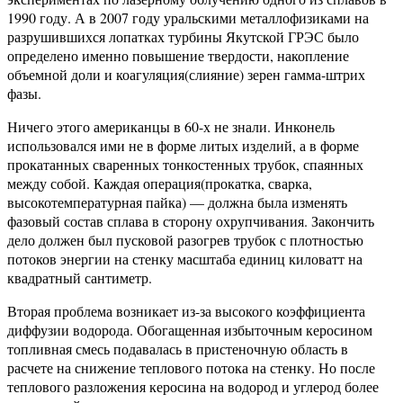
1990 году. А в 2007 году уральскими металлофизиками на
разрушившихся лопатках турбины Якутской ГРЭС было
определено именно повышение твердости, накопление
объемной доли и коагуляция(слияние) зерен гамма-штрих
фазы.
Ничего этого американцы в 60-х не знали. Инконель
использовался ими не в форме литых изделий, а в форме
прокатанных сваренных тонкостенных трубок, спаянных
между собой. Каждая операция(прокатка, сварка,
высокотемпературная пайка) — должна была изменять
фазовый состав сплава в сторону охрупчивания. Закончить
дело должен был пусковой разогрев трубок с плотностью
потоков энергии на стенку масштаба единиц киловатт на
квадратный сантиметр.
Вторая проблема возникает из-за высокого коэффициента
диффузии водорода. Обогащенная избыточным керосином
топливная смесь подавалась в пристеночную область в
расчете на снижение теплового потока на стенку. Но после
теплового разложения керосина на водород и углерод более