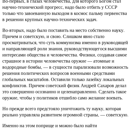
Во-первых, в глазах человечества, для которого Богом стал
научно-технический прогресс, надо было отбить у СССР
только что завоеванную выходом в космос пальму первенства
в решении крупных научно-технических задач.
Во-вторых, надо было поставить на место собственно науку.
Причем и советскую, и свою. Слишком явно стало
просматриваться, что суть коммунизма именно в руководящей
и направляющей роли знания, руководствующегося высшими
интересами общества и человечества. Физики, создавая самое
страшное в истории человечества оружие — атомные и
водородные бомбы, — в сущности парализовали возможность
решения политических вопросов военными средствами
глобальных масштабов. Оставили только лазейку локальных
конфликтов. Причем советский физик Андрей Сахаров делал
это совершенно осознанно и целенаправленно. Сделать такое
оружие, чтобы у политиков отшибло само желание воевать.
Но прежде всего предстояло уничтожить ту науку, которая
реально управляла развитием огромной страны, — советскую.
Именно на этом поприще и можно было найти