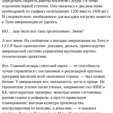
определить скорость ракеты-носителя Сатурн-5 в точке
отделения первой ступени. Она оказалась в два раза ниже
необходимой по графику полета(менее 1200 вместо 2400 м/с).
И следовательно, необходимую для высадки нагрузку вывести
к Луне американцам не удалось.
НО… шоу было все-таки организовано. Зачем?
А вот зачем. На сообщение о высадке американцев на Луну в
СССР было произнесено: доказано, дескать, превосходство
американской системы управления крупными научно-
техническими проектами.
Все. Главный козырь советской науки — ее способность
лучше справляться с постановкой и реализацией крупных
программ масштаба всей экономики страны, — был назван
битым. У американцев все, оказывается, легче и проще. Не
героические усилия тысяч ученых, напряжение сил НИИ и
КБ, многократные проверки, межотраслевые состыковки,
ранняя седина и инфаркты, а просто правильное
планирование, высокая культура производства,
контролируемая не мозгами, а деньгами, — и никаких