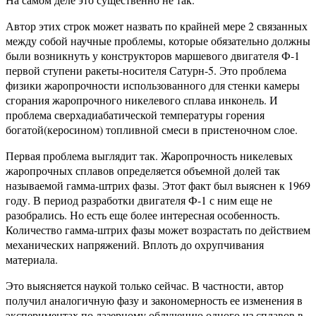
Автор этих строк может назвать по крайней мере 2 связанных
между собой научные проблемы, которые обязательно должны
были возникнуть у конструкторов маршевого двигателя Ф-1
первой ступени ракеты-носителя Сатурн-5. Это проблема
физики жаропрочности использованного для стенки камеры
сгорания жаропрочного никелевого сплава инконель. И
проблема сверхадиабатической температуры горения
богатой(керосином) топливной смеси в пристеночном слое.
Первая проблема выглядит так. Жаропрочность никелевых
жаропрочных сплавов определяется объемной долей так
называемой гамма-штрих фазы. Этот факт был выяснен к 1969
году. В период разработки двигателя Ф-1 с ним еще не
разобрались. Но есть еще более интересная особенность.
Количество гамма-штрих фазы может возрастать по действием
механических напряжений. Вплоть до охрупчивания
материала.
Это выясняется наукой только сейчас. В частности, автор
получил аналогичную фазу и закономерность ее изменения в
экспериментах по лазерному облучению одного из сплавов в