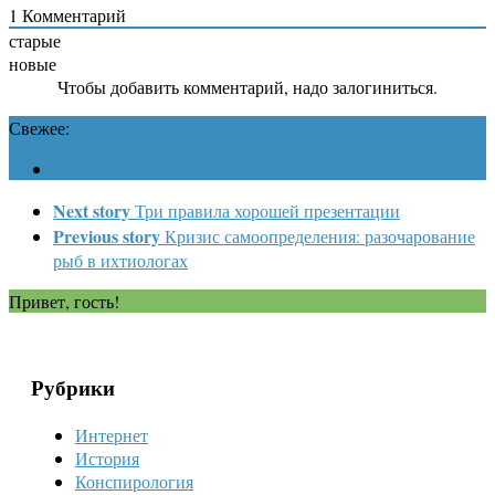
1
Комментарий
старые
новые
Чтобы добавить комментарий, надо залогиниться.
Свежее:
Next story
Три правила хорошей презентации
Previous story
Кризис самоопределения: разочарование
рыб в ихтиологах
Привет, гость!
Рубрики
Интернет
История
Конспирология