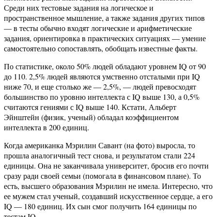
Среди них тестовые задания на логическое и
пространственное мышление, а также задания других типов
— в тесты обычно входят логические и арифметические
задания, ориентировка в практических ситуациях — умение
самостоятельно сопоставлять, обобщать известные факты.
По статистике, около 50% людей обладают уровнем IQ от 90
до 110. 2,5% людей являются умственно отсталыми при IQ
ниже 70, и еще столько же — 2,5%, — людей превосходят
большинство по уровню интеллекта с IQ выше 130, а 0,5%
считаются гениями с IQ выше 140. Кстати, Альберт
Эйнштейн (физик, ученый) обладал коэффициентом
интеллекта в 200 единиц.
Когда американка Мэрилин Савант (на фото) выросла, то
прошла аналогичный тест снова, и результатом стали 224
единицы. Она не заканчивала университет, бросив его почти
сразу ради своей семьи (помогала в финансовом плане). То
есть, высшего образования Мэрилин не имела. Интересно, что
ее мужем стал ученый, создавший искусственное сердце, а его
IQ — 180 единиц. Их сын смог получить 164 единицы по
тестам IQ.