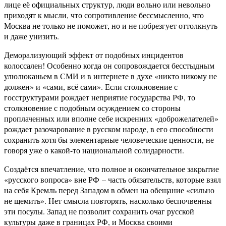
лице её официальных структур, люди вольно или невольно
приходят к мысли, что сопротивление бессмысленно, что
Москва не только не поможет, но и не побрезгует оттолкнуть
и даже унизить.
Деморализующий эффект от подобных инцидентов
колоссален! Особенно когда он сопровождается бесстыдным
улюлюканьем в СМИ и в интернете в духе «никто никому не
должен» и «сами, всё сами». Если столкновение с
госструктурами рождает неприятие государства РФ, то
столкновение с подобным осуждением со стороны
проплаченных или вполне себе искренних «доброжелателей»
рождает разочарование в русском народе, в его способности
сохранить хотя бы элементарные человеческие ценности, не
говоря уже о какой-то национальной солидарности.
Создаётся впечатление, что полное и окончательное закрытие
«русского вопроса» вне РФ – часть обязательств, которые взял
на себя Кремль перед Западом в обмен на обещание «сильно
не щемить». Нет смысла повторять, насколько беспочвенны
эти посулы. Запад не позволит сохранить очаг русской
культуры даже в границах РФ, и Москва своими