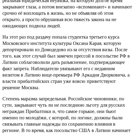
реальная юридическая неувязка, на которую долгое время
закрывают глаза, а потом внезапно «вспоминают» и начинают
срочно её воплощать в жизнь, но не объявляя об этом
открыто, а просто обрушивая всю тяжесть закона на не
ожидающих подвоха людей.
На этот раз под раздачу попала студентка третьего курса
Московского института культуры Оксана Карая, которую
депортировали из Домодедово из-за отсутствия визы. После
того, как этот случай был замечен прессой в посольстве РФ в
Латвии соблаговолили дать разъяснение, подтверждающее
факт запрета. Наблюдатели увязывают его с недавним
визитом в Латвию вице-премьера РФ Аркадия Дворковича, а
власти прибалтийских стран уже вовсю приветствуют
решение Москвы.
Степень маразма запредельная. Российские чиновники, по
сути, закрывают чуть ли не последнюю льготу для русских
неграждан Прибалтики и, что самое горькое, они бьют
именно по молодёжи, с которой, по логике, должны были
связывать главные надежды по сохранению влияния в
регионе. В то время, как посольство США в Латвии начинает