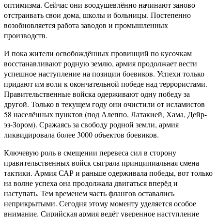
оптимизма. Сейчас они воодушевлённо начинают заново
отстраивать свои дома, школы и больницы. Постепенно
возобновляется работа заводов и промышленных
производств.
И пока жители освобождённых провинций по кусочкам
восстанавливают родную землю, армия продолжает вести
успешное наступление на позиции боевиков. Успехи только
придают им воли к окончательной победе над террористами.
Правительственные войска одерживают одну победу за
другой. Только в текущем году они очистили от исламистов
58 населённых пунктов (под Алеппо, Латакией, Хама, Дейр-
эз-Зором). Сражаясь за свободу родной земли, армия
ликвидировала более 3000 объектов боевиков.
Ключевую роль в смещении перевеса сил в сторону
правительственных войск сыграла принципиальная смена
тактики. Армия САР и раньше одерживала победы, вот только
на волне успеха она продолжала двигаться вперёд и
наступать. Тем временем часть флангов оставались
неприкрытыми. Сегодня этому моменту уделяется особое
внимание. Сирийская армия ведёт уверенное наступление