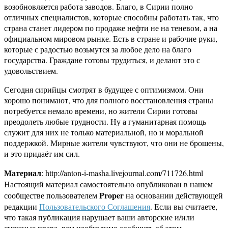
возобновляется работа заводов. Благо, в Сирии полно
отличных специалистов, которые способны работать так, что
страна станет лидером по продаже нефти не на теневом, а на
официальном мировом рынке. Есть в стране и рабочие руки,
которые с радостью возьмутся за любое дело на благо
государства. Граждане готовы трудиться, и делают это с
удовольствием.
Сегодня сирийцы смотрят в будущее с оптимизмом. Они
хорошо понимают, что для полного восстановления страны
потребуется немало времени, но жители Сирии готовы
преодолеть любые трудности. Ну а гуманитарная помощь
служит для них не только материальной, но и моральной
поддержкой. Мирные жители чувствуют, что они не брошены,
и это придаёт им сил.
Материал
: http://anton-i-masha.livejournal.com/711726.html
Настоящий материал самостоятельно опубликован в нашем
Proper
сообществе пользователем
на основании действующей
редакции
Пользовательского Соглашения
. Если вы считаете,
что такая публикация нарушает ваши авторские и/или
смежные права, вам необходимо сообщить об этом