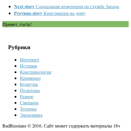
Next story
Социальная инженерия на службе Запада
Previous story
Книгомахия на дому
Привет, гость!
Рубрики
Интернет
История
Конспирология
Криминал
Культура
Политика
Разное
Смешное
Техника
Экономика
BadRussians © 2016. Сайт может содержать материалы 18+