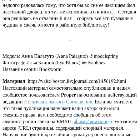
недолго радовалась тому, что хотя бы во сне ее жилищем был
настоящий дворец, но тут же вспоминала о книгах… Сегодня
она решилась на отчаянный шаг – собрать все эти бумажные
чудища и
сжечь
отнести в районную библиотеку!
Модель: Анна Палагуто (Anna Palaguto) @modelspring
Фотограф: Илья Блинов (Ilya Blinov) @ilyablinov
Название серии: Bookworm
Материал
: https://valse-boston.livejournal.com/1456192.html
Настоящий материал самостоятельно опубликован в нашем
Proper
сообществе пользователем
на основании действующей
редакции
Пользовательского Соглашения
. Если вы считаете,
что такая публикация нарушает ваши авторские и/или
смежные права, вам необходимо сообщить об этом
администрации сайта на EMAIL
abuse@newru.org
с указанием
адреса (URL) страницы, содержащей спорный материал.
Нарушение будет в кратчайшие сроки устранено, виновные