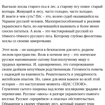
Выгнали хохлы старого пса в лес, а старому псу помог старый
волчара. Живущий в лесу, часто голодно, часто холодно.
И знаете в чем суть? Пёс – это, волею судеб оказавшийся на
Украине русский человек. Малоприспособленный к реалиям
украинского быта, но научившийся выживать и более менее
сносно питаться. А волк – это чистокровный русский из
тёмного-тёмного русского леса. Которому глубоко фиолетовы
хохлы со своими заморочками.
Этот волк – он находится в безопасном для него, родном
лесном пространстве. Волк в ночном лесу – это эпическое
русское напоминание сытому благополучному миру о
трудных временах. И, одновременно, это сопереживание
своим далёким непутёвым родственникам. Готовность помочь
с надеждой на взаимность. Решительность и умудрённость
житейским опытом. Но, самое для меня важное во всей этой
истории – это наступление момента «ЩАС СПОЮ».
Глумление сытого хищника над всеми хохляцкими зрадами и
перемогами. Русское «авось» в разгаре украинского пьяного
веселья. Русское «прорвёмся» в опасных обстоятельствах.
Обращение к своему тёмному лесу, который хранит тени