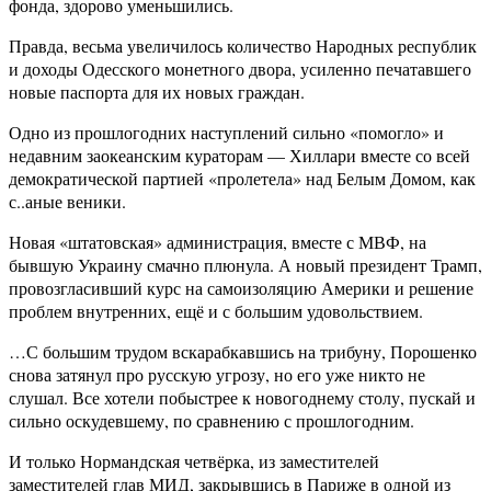
фонда, здорово уменьшились.
Правда, весьма увеличилось количество Народных республик
и доходы Одесского монетного двора, усиленно печатавшего
новые паспорта для их новых граждан.
Одно из прошлогодних наступлений сильно «помогло» и
недавним заокеанским кураторам — Хиллари вместе со всей
демократической партией «пролетела» над Белым Домом, как
с..аные веники.
Новая «штатовская» администрация, вместе с МВФ, на
бывшую Украину смачно плюнула. А новый президент Трамп,
провозгласивший курс на самоизоляцию Америки и решение
проблем внутренних, ещё и с большим удовольствием.
…С большим трудом вскарабкавшись на трибуну, Порошенко
снова затянул про русскую угрозу, но его уже никто не
слушал. Все хотели побыстрее к новогоднему столу, пускай и
сильно оскудевшему, по сравнению с прошлогодним.
И только Нормандская четвёрка, из заместителей
заместителей глав МИД, закрывшись в Париже в одной из