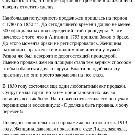
Случалось и так, что после торгов все трое шли в ближайшую
таверну отметить сделку.
Наибольшая популярность продаж жен пришлась на период
с 1780 по 1850 гг. До сегодняшнего времени дошло не менее
300 официальных подтверждений этой процедуры. А все
началось с того, что в Англии в 1753 приняли Закон о браке.
До этого момента браки не регистрировались. Женщины
находились практически в полном подчинении у мужей.
Развод же был невероятно дорогостоящей процедурой.
Именно продажа жен на площади стала тем верным способом,
чтобы избавиться друг от друга. Власти не одобряли эту
практику, но они просто закрывали на нее глаза.
В 1830 году состоялся еще один любопытный акт продажи.
Супруг начал торги, но затем приостановил их, желая
оставить все как было. На это жена отхлестала его по щекам
передником и воскликнула: «Я должна быть продана, я хочу
перемен!»
Последнее свидетельство о продаже жены относится к 1913
году. Женщина, дававшая показания в суде Лидса, заявляла,
что муж продал ее коллеге по работе за один фунт