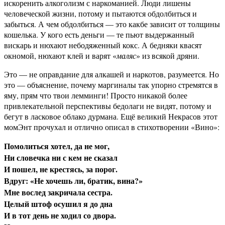
искоренить алкоголизм с наркоманией. Люди лишены
человеческой жизни, потому и пытаются обдолбиться и
забыться. А чем обдолбиться — это какбе зависит от толщины
кошелька. У кого есть деньги — те пьют выдержанный
вискарь и нюхают небодяженный кокс. А бедняки квасят
окномой, нюхают клей и варят «
маляс
» из всякой дряни.
Это — не оправдание для алкашей и наркотов, разумеется. Но
это — объяснение, почему маргиналы так упорно стремятся в
яму, прям что твои лемминги! Просто никакой более
привлекательной перспективы бедолаги не видят, потому и
бегут в ласковое облако дурмана. Ещё великий Некрасов этот
момЭнт прочухал и отлично описал в стихотворении «Вино»:
Помолиться хотел, да не мог,
Ни словечка ни с кем не сказал
И пошел, не крестясь, за порог.
Вдруг: «Не хочешь ли, братик, вина?»
Мне вослед закричала сестра.
Целый штоф осушил я до дна
И в тот день не ходил со двора.