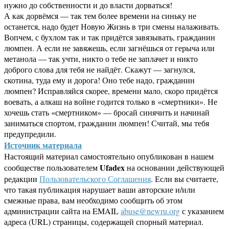
нужно до собственности и до власти дорваться!
А как дорвёмся — так тем более времени на синьку не
останется, надо будет Новую Жизнь в три смены налаживать.
Вопчем, с бухлом так и так придётся завязывать, гражданин
люмпен. А если не завяжешь, если загнёшься от герыча или
метанола — так учти, никто о тебе не заплачет и никто
доброго слова для тебя не найдёт. Скажут — загнулся,
скотина, туда ему и дорога! Оно тебе надо, гражданин
люмпен? Исправляйся скорее, времени мало, скоро придётся
воевать, а алкаш на войне годится только в «смертники». Не
хочешь стать «смертником» — бросай синячить и начинай
заниматься спортом, гражданин люмпен! Считай, мы тебя
предупредили.
Источник материала
Настоящий материал самостоятельно опубликован в нашем
Ufadex
сообществе пользователем
на основании действующей
редакции
Пользовательского Соглашения
. Если вы считаете,
что такая публикация нарушает ваши авторские и/или
смежные права, вам необходимо сообщить об этом
администрации сайта на EMAIL
abuse@newru.org
с указанием
адреса (URL) страницы, содержащей спорный материал.