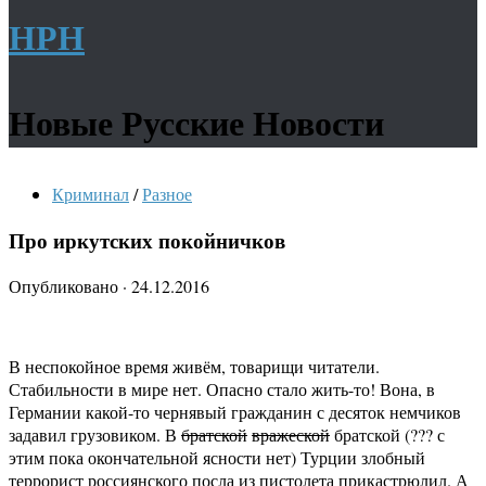
НРН
Новые Русские Новости
Криминал
/
Разное
Про иркутских покойничков
Опубликовано
·
24.12.2016
В неспокойное время живём, товарищи читатели.
Стабильности в мире нет. Опасно стало жить-то! Вона, в
Германии какой-то чернявый гражданин с десяток немчиков
задавил грузовиком. В
братской
вражеской
братской (??? с
этим пока окончательной ясности нет) Турции злобный
террорист россиянского посла из пистолета прикастрюлил. А