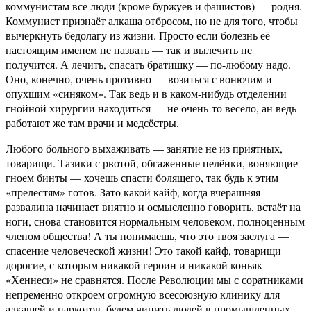
коммунистам все люди (кроме буржуев и фашистов) — родня.
Коммунист признаёт алкаша отбросом, но не для того, чтобы
вычеркнуть бедолагу из жизни. Просто если болезнь её
настоящим именем не назвать — так и вылечить не
получится. А лечить, спасать братишку — по-любому надо.
Оно, конечно, очень противно — возиться с вонючим и
опухшим «синяком». Так ведь и в каком-нибудь отделении
гнойной хирургии находиться — не очень-то весело, ан ведь
работают же там врачи и медсёстры.
Любого больного выхаживать — занятие не из приятных,
товарищи. Тазики с рвотой, обгаженные пелёнки, воняющие
гноем бинты — хочешь спасти болящего, так будь к этим
«прелестям» готов. Зато какой кайф, когда вчерашняя
развалина начинает внятно и осмысленно говорить, встаёт на
ноги, снова становится нормальным человеком, полноценным
членом общества! А ты понимаешь, что это твоя заслуга —
спасение человеческой жизни! Это такой кайф, товарищи
дорогие, с которым никакой героин и никакой коньяк
«Хеннеси» не сравнятся. После Революции мы с соратниками
непременно откроем огромную всесоюзную клинику для
алкашей и наркотов, будем чинить людей в промышленных