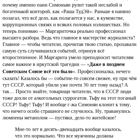
почему именно пани Симоньян рулит такой неслабой и
богатенькой конторой, как «Раша ТудЭй». Раньше я наивно
полагал, что всё дело, как полагается у нас, в кумовстве,
коррупционных связях и всяких половых излишествах. Но
теперь понимаю — Маргариточка реально профессионал
высшего разбора. Ведь что главное в мастерстве журналиста?
Главное — чтобы читатели, прочитав твою статью, прохавали
самую суть случившихся событий, отринув всё
второстепенное. И Маргарита умело преподносит читателям
Даже в позднем
самое важное в иркутской трагедии — «
Советском Союзе всё это было
«. Профессионалка, нечего
сказать! Казалось бы — событие-то совсем свежее, ну при чём
тут СССР, который убили уже почти 30 лет тому назад? А
так… Просто знайте, товарищи читатели, что в СССР люди
тоже дохли от алкогольных суррогатов. Тьфу на этот поганый
СССР! Тьфу! Тьфу! И вообще г-жа Симонян клонит к тому,
что ничего особо страшного не случилось. Ну, траванулись
люмпены метанолом — пустяки, дело-то житейское!
Мне-то лет в десять–двенадцать вообще казалось,
что это нормально. Что все мужчины должны