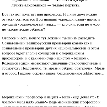
лечить алкоголиков — только портить.
Вот так вот полагает пан профессор. И с ним даже можно
отчасти согласиться.
Прогнивший «крокодиловый» нарик и
опухший «одеколоновый» алкаш — кто они, если не мусор,
не человеческие отбросы?
Отбросы и есть, нечего тут ложный гуманизм разводить.
Сознательный великорусский пролетарий (равно как и
сознательные пролетарии других национальностей) в этом
вопросе будет вполне солидарен и с мериканским
профессором, и с каким-нибудь нацистом «Тесаком».
Колешься всякой мерзостью? Синячишь стеклоочиститель и
тормозуху? Поздравляю, ты мразь и отброс, братулёчек! Мразь
и отброс. Гадское, оскотиневшее, бессмысленное жЫвотное…
Мериканский профессор и нацист «Тесак» ещё добавят: «
И
поэтому тебя надо убить!
» Ведь мериканский профессор и
Тесак живут по капиталистическому принципу: «
Человек