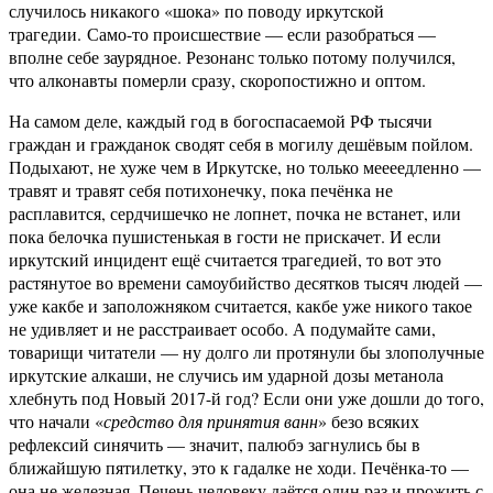
случилось никакого «шока» по поводу иркутской
трагедии. Само-то происшествие — если разобраться —
вполне себе заурядное. Резонанс только потому получился,
что алконавты померли сразу, скоропостижно и оптом.
На самом деле, каждый год в богоспасаемой РФ тысячи
граждан и гражданок сводят себя в могилу дешёвым пойлом.
Подыхают, не хуже чем в Иркутске, но только меееедленно —
травят и травят себя потихонечку, пока печёнка не
расплавится, сердчишечко не лопнет, почка не встанет, или
пока белочка пушистенькая в гости не прискачет. И если
иркутский инцидент ещё считается трагедией, то вот это
растянутое во времени самоубийство десятков тысяч людей —
уже какбе и заположняком считается, какбе уже никого такое
не удивляет и не расстраивает особо. А подумайте сами,
товарищи читатели — ну долго ли протянули бы злополучные
иркутские алкаши, не случись им ударной дозы метанола
хлебнуть под Новый 2017-й год? Если они уже дошли до того,
что начали «
средство для принятия ванн
» безо всяких
рефлексий синячить — значит, палюбэ загнулись бы в
ближайшую пятилетку, это к гадалке не ходи. Печёнка-то —
она не железная. Печень человеку даётся один раз и прожить с