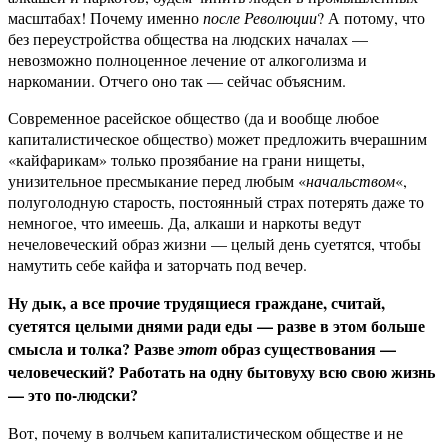
масштабах! Почему именно
после Революции
? А потому, что
без переустройства общества на людских началах —
невозможно полноценное лечение от алкоголизма и
наркомании. Отчего оно так — сейчас объясним.
Современное расейское общество (да и вообще любое
капиталистическое общество) может предложить вчерашним
«кайфарикам» только прозябание на грани нищеты,
унизительное пресмыкание перед любым «
начальством
«,
полуголодную старость, постоянный страх потерять даже то
немногое, что имеешь. Да, алкаши и наркоты ведут
нечеловеческий образ жизни — целый день суетятся, чтобы
намутить себе кайфа и заторчать под вечер.
Ну дык, а все прочие трудящиеся граждане, считай,
суетятся целыми днями ради еды — разве в этом больше
смысла и толка? Разве
образ существования —
этот
человеческий? Работать на одну бытовуху всю свою жизнь
— это по-людски?
Вот, почему в волчьем капиталистическом обществе и не