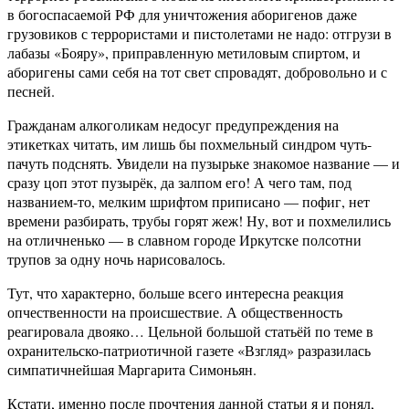
в богоспасаемой РФ для уничтожения аборигенов даже
грузовиков с террористами и пистолетами не надо: отгрузи в
лабазы «Бояру», приправленную метиловым спиртом, и
аборигены сами себя на тот свет спровадят, добровольно и с
песней.
Гражданам алкоголикам недосуг предупреждения на
этикетках читать, им лишь бы похмельный синдром чуть-
пачуть подснять. Увидели на пузырьке знакомое название — и
сразу цоп этот пузырёк, да залпом его! А чего там, под
названием-то, мелким шрифтом приписано — пофиг, нет
времени разбирать, трубы горят жеж! Ну, вот и похмелились
на отличненько — в славном городе Иркутске полсотни
трупов за одну ночь нарисовалось.
Тут, что характерно, больше всего интересна реакция
опчественности на происшествие. А общественность
реагировала двояко… Цельной большой статьёй по теме в
охранительско-патриотичной газете «Взгляд» разразилась
симпатичнейшая Маргарита Симоньян.
Кстати, именно после прочтения данной статьи я и понял,