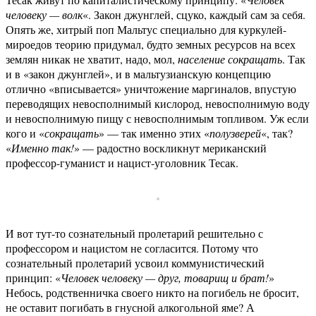
человеку — волк
«. Закон джунглей, сцуко, каждый сам за себя.
Опять же, хитрый поп Мальтус специально для куркулей-
мироедов теорию придумал, будто земных ресурсов на всех
землян никак не хватит, надо, мол,
население сокращать
. Так
и в «закон джунглей», и в мальтузианскую концепцию
отлично «вписывается» уничтожение маргиналов, впустую
переводящих невосполнимый кислород, невосполнимую воду
и невосполнимую пищу с невосполнимым топливом. Уж если
кого и «
сокращать
» — так именно этих «
полузверей
«, так?
«
Именно так!
» — радостно воскликнут мериканский
профессор-гуманист и нацист-уголовник Тесак.
И вот тут-то сознательный пролетарий решительно с
профессором и нацистом не согласится. Потому что
сознательный пролетарий усвоил коммунистический
принцип: «
Человек человеку — друг, товарищ и брат!
»
Небось, родственничка своего никто на погибель не бросит,
не оставит погибать в гнусной алкогольной яме? А