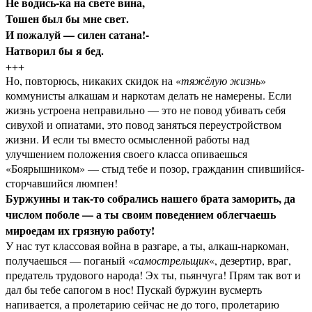
Не водись-ка на свете вина,
Тошен был бы мне свет.
И пожалуй — силен сатана!-
Натворил бы я бед.
+++
Но, повторюсь, никаких скидок на «
тяжёлую жизнь
»
коммунисты алкашам и наркотам делать не намерены. Если
жизнь устроена неправильно — это не повод убивать себя
сивухой и опиатами, это повод заняться переустройством
жизни. И если ты вместо осмысленной работы над
улучшением положения своего класса опиваешься
«Боярышником» — стыд тебе и позор, гражданин спившийся-
сторчавшийся люмпен!
Буржуины и так-то собрались нашего брата заморить, да
числом поболе — а ты своим поведением облегчаешь
мироедам их грязную работу!
У нас тут классовая война в разгаре, а ты, алкаш-наркоман,
получаешься — поганый «
самострельщик
«, дезертир, враг,
предатель трудового народа! Эх ты, пьянчуга! Прям так вот и
дал бы тебе сапогом в нос! Пускай буржуин вусмерть
напивается, а пролетарию сейчас не до того, пролетарию