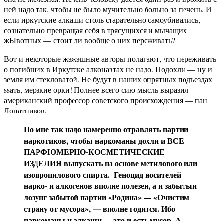
ней надо так, чтобы не было мучительно больно за печень. И
если иркутские алкаши столь старательно самоубивались,
сознательно превращая себя в трясущихся и мычащих
жЫвотных — стоит ли вообще о них переживать?
Вот и некоторые жэжэшные авторы полагают, что переживать
о погибших в Иркутске алконавтах не надо. Подохли — ну и
земля им стекловатой. Не будут в наших опрятных подъездах
ssать, мерзкие орки! Полнее всего сию мысль выразил
американский профессор советского происхождения — пан
Лопатников.
По мне так надо намеренно отравлять партии
наркотиков, чтобы наркоманы дохли и ВСЕ
ПАРФЮМЕРНО-КОСМЕТИЧЕСКИЕ
ИЗДЕЛИЯ выпускать на основе метилового или
изопропилового спирта. Геноцид носителей
нарко- и алкогенов вполне полезен, а и забытый
лозунг забытой партии «Родина» — «Очистим
страну от мусора», — вполне годится. Ибо
наркоманы и алкаши — это и есть мусор. А