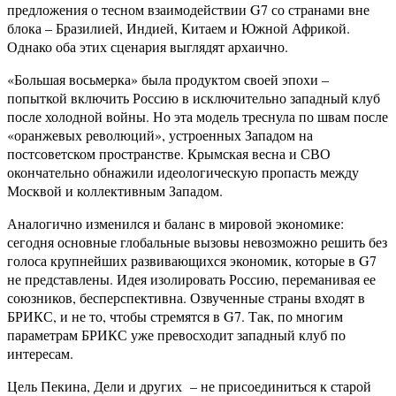
предложения о тесном взаимодействии G7 со странами вне
блока – Бразилией, Индией, Китаем и Южной Африкой.
Однако оба этих сценария выглядят архаично.
«Большая восьмерка» была продуктом своей эпохи –
попыткой включить Россию в исключительно западный клуб
после холодной войны. Но эта модель треснула по швам после
«оранжевых революций», устроенных Западом на
постсоветском пространстве. Крымская весна и СВО
окончательно обнажили идеологическую пропасть между
Москвой и коллективным Западом.
Аналогично изменился и баланс в мировой экономике:
сегодня основные глобальные вызовы невозможно решить без
голоса крупнейших развивающихся экономик, которые в G7
не представлены. Идея изолировать Россию, переманивая ее
союзников, бесперспективна. Озвученные страны входят в
БРИКС, и не то, чтобы стремятся в G7. Так, по многим
параметрам БРИКС уже превосходит западный клуб по
интересам.
Цель Пекина, Дели и других – не присоединиться к старой