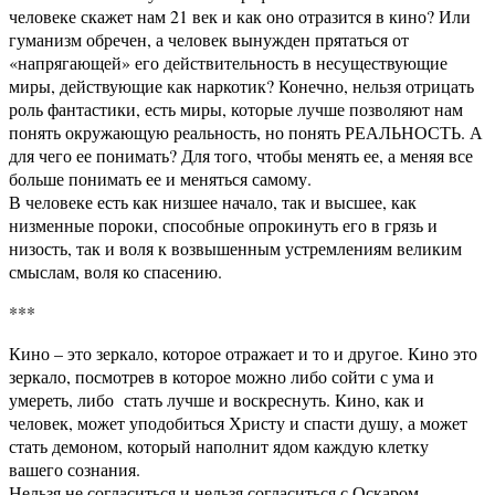
человеке скажет нам 21 век и как оно отразится в кино? Или
гуманизм обречен, а человек вынужден прятаться от
«напрягающей» его действительность в несуществующие
миры, действующие как наркотик? Конечно, нельзя отрицать
роль фантастики, есть миры, которые лучше позволяют нам
понять окружающую реальность, но понять РЕАЛЬНОСТЬ. А
для чего ее понимать? Для того, чтобы менять ее, а меняя все
больше понимать ее и меняться самому.
В человеке есть как низшее начало, так и высшее, как
низменные пороки, способные опрокинуть его в грязь и
низость, так и воля к возвышенным устремлениям великим
смыслам, воля ко спасению.
***
Кино – это зеркало, которое отражает и то и другое. Кино это
зеркало, посмотрев в которое можно либо сойти с ума и
умереть, либо стать лучше и воскреснуть. Кино, как и
человек, может уподобиться Христу и спасти душу, а может
стать демоном, который наполнит ядом каждую клетку
вашего сознания.
Нельзя не согласиться и нельзя согласиться с Оскаром