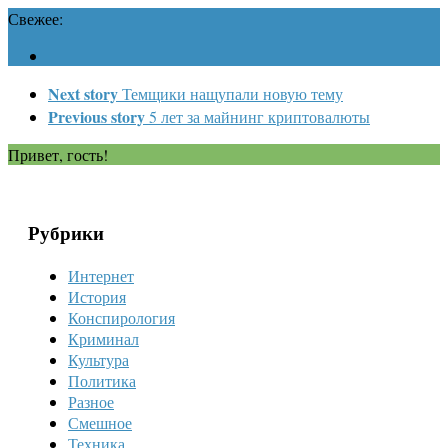
Свежее:
Next story
Темщики нащупали новую тему
Previous story
5 лет за майнинг криптовалюты
Привет, гость!
Рубрики
Интернет
История
Конспирология
Криминал
Культура
Политика
Разное
Смешное
Техника