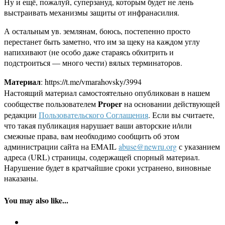
Ну и ещё, пожалуй, суперзануд, которым будет не лень
выстраивать механизмы защиты от инфранасилия.
А остальным ув. землянам, боюсь, постепенно просто
перестанет быть заметно, что им за щеку на каждом углу
напихивают (не особо даже стараясь обхитрить и
подстроиться — много чести) вялых терминаторов.
Материал
: https://t.me/vmarahovsky/3994
Настоящий материал самостоятельно опубликован в нашем
Proper
сообществе пользователем
на основании действующей
редакции
Пользовательского Соглашения
. Если вы считаете,
что такая публикация нарушает ваши авторские и/или
смежные права, вам необходимо сообщить об этом
администрации сайта на EMAIL
abuse@newru.org
с указанием
адреса (URL) страницы, содержащей спорный материал.
Нарушение будет в кратчайшие сроки устранено, виновные
наказаны.
You may also like...