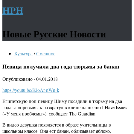
НРН
Новые Русские Новости
Культура
/
Смешное
Певица получила два года тюрьмы за банан
Опубликовано
·
04.01.2018
https://youtu.be/S2oAr-nWn-k
Египетскую поп-певицу Шиму посадили в тюрьму на два
года за «призывы к разврату» в клипе на песню I Have Issues
(«У меня проблемы»), сообщает The Guardian.
В видео девушка появляется в образе учительницы в
школьном классе. Она ест банан, облизывает яблоко,