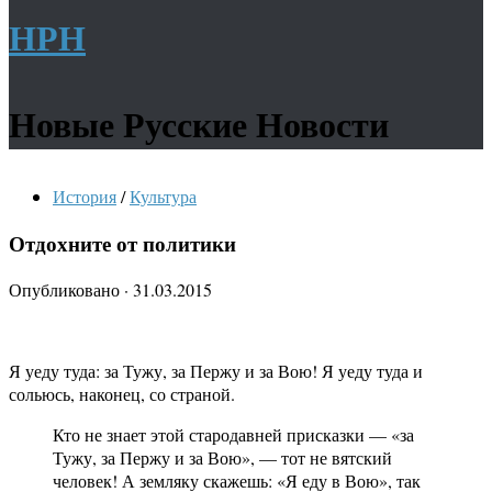
НРН
Новые Русские Новости
История
/
Культура
Отдохните от политики
Опубликовано
·
31.03.2015
Я уеду туда: за Тужу, за Пержу и за Вою! Я уеду туда и
сольюсь, наконец, со страной.
Кто не знает этой стародавней присказки — «за
Тужу, за Пержу и за Вою», — тот не вятский
человек! А земляку скажешь: «Я еду в Вою», так