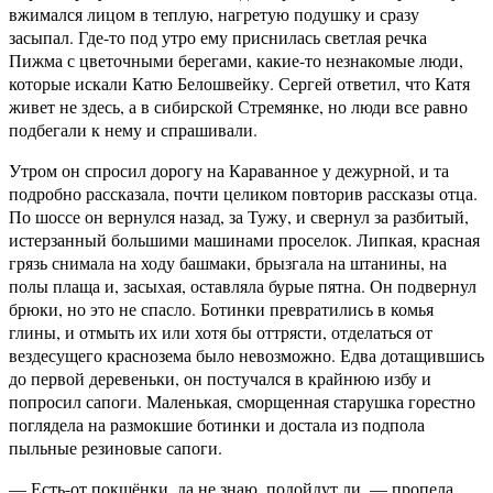
вжимался лицом в теплую, нагретую подушку и сразу
засыпал. Где-то под утро ему приснилась светлая речка
Пижма с цветочными берегами, какие-то незнакомые люди,
которые искали Катю Белошвейку. Сергей ответил, что Катя
живет не здесь, а в сибирской Стремянке, но люди все равно
подбегали к нему и спрашивали.
Утром он спросил дорогу на Караванное у дежурной, и та
подробно рассказала, почти целиком повторив рассказы отца.
По шоссе он вернулся назад, за Тужу, и свернул за разбитый,
истерзанный большими машинами проселок. Липкая, красная
грязь снимала на ходу башмаки, брызгала на штанины, на
полы плаща и, засыхая, оставляла бурые пятна. Он подвернул
брюки, но это не спасло. Ботинки превратились в комья
глины, и отмыть их или хотя бы оттрясти, отделаться от
вездесущего краснозема было невозможно. Едва дотащившись
до первой деревеньки, он постучался в крайнюю избу и
попросил сапоги. Маленькая, сморщенная старушка горестно
поглядела на размокшие ботинки и достала из подпола
пыльные резиновые сапоги.
— Есть-от покшёнки, да не знаю, подойдут ли, — пропела