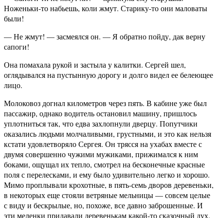
Ноженьки-то набьешь, коли жмут. Старику-то они маловаты
были!
— Не жмут! — засмеялся он. — Я обратно пойду, дак верну
сапоги!
Она помахала рукой и застыла у калитки. Сергей шел,
оглядывался на пустынную дорогу и долго видел ее белеющее
лицо.
Молоковоз догнал километров через пять. В кабине уже был
пассажир, однако водитель остановил машину, пришлось
уплотниться так, что едва захлопнули дверцу. Попутчики
оказались людьми молчаливыми, грустными, и это как нельзя
кстати удовлетворяло Сергея. Он трясся на ухабах вместе с
двумя совершенно чужими мужиками, прижимался к ним
боками, ощущал их тепло, смотрел на бесконечные красные
поля с перелесками, и ему было удивительно легко и хорошо.
Мимо проплывали крохотные, в пять-семь дворов деревеньки,
в некоторых еще стояли ветряные мельницы — совсем целые
с виду и бескрылые, но, похоже, все давно заброшенные. И
эти меленки придавали деревенькам какой-то сказочный дух.