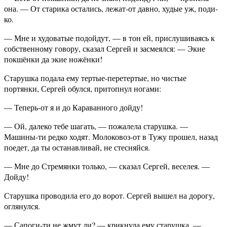
она. — От старика остались, лежат-от давно, худые уж, поди-
ко.
— Мне и худоватые подойдут, — в тон ей, прислушиваясь к
собственному говору, сказал Сергей и засмеялся: — Экие
покшёнки да экие ножёнки!
Старушка подала ему тертые-перетертые, но чистые
портянки, Сергей обулся, притопнул ногами:
— Теперь-от я и до Караванного дойду!
— Ой, далеко тебе шагать, — пожалела старушка. —
Машины-ти редко ходят. Молоковоз-от в Тужу прошел, назад
поедет, да ты останавливай, не стесняйся.
— Мне до Стремянки только, — сказал Сергей, веселея. —
Дойду!
Старушка проводила его до ворот. Сергей вышел на дорогу,
оглянулся.
— Сапоги-ти не жмут ли? — крикнула ему старушка. —