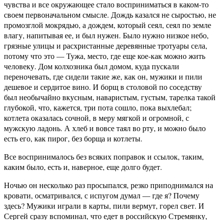
чувства и все окружающее стало восприниматься в каком-то
своем первоначальном смысле. Дождь казался не сыростью, не
промозглой мокрядью, а дождем, который сеял, сеял по земле
влагу, напитывая ее, и был нужен. Было нужно низкое небо,
грязные улицы и расхристанные деревянные тротуары села,
потому что это — Тужа, место, где еще кое-как можно жить
человеку. Дом колхозника был домом, куда пускали
переночевать, где сидели такие же, как он, мужики и пили
дешевое и сердитое вино. И борщ в столовой по соседству
был необычайно вкусным, наваристым, густым, тарелка такой
глубокой, что, кажется, три пота сошло, пока выхлебал;
котлета оказалась сочной, в меру мягкой и огромной, с
мужскую ладонь. А хлеб и вовсе таял во рту, и можно было
есть его, как пирог, без борща и котлеты.
Все воспринималось без всяких поправок и ссылок, таким,
каким было, есть и, наверное, еще долго будет.
Ночью он несколько раз просыпался, резко приподнимался на
кровати, осматривался, с испугом думал — где я? Почему
здесь? Мужики играли в карты, пили вермут, горел свет. И
Сергей сразу вспоминал, что едет в российскую Стремянку,