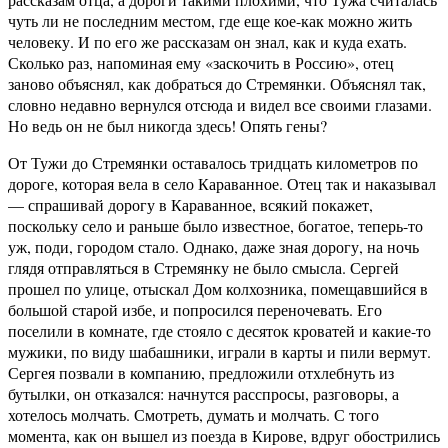
чуть ли не последним местом, где еще кое-как можно жить
человеку. И по его же рассказам он знал, как и куда ехать.
Сколько раз, напоминая ему «заскочить в Россию», отец
заново объяснял, как добраться до Стремянки. Объяснял так,
словно недавно вернулся отсюда и видел все своими глазами.
Но ведь он не был никогда здесь! Опять гены?
От Тужи до Стремянки оставалось тридцать километров по
дороге, которая вела в село Караванное. Отец так и наказывал
— спрашивай дорогу в Караванное, всякий покажет,
поскольку село и раньше было известное, богатое, теперь-то
уж, поди, городом стало. Однако, даже зная дорогу, на ночь
глядя отправляться в Стремянку не было смысла. Сергей
прошел по улице, отыскал Дом колхозника, помещавшийся в
большой старой избе, и попросился переночевать. Его
поселили в комнате, где стояло с десяток кроватей и какие-то
мужики, по виду шабашники, играли в карты и пили вермут.
Сергея позвали в компанию, предложили отхлебнуть из
бутылки, он отказался: начнутся расспросы, разговоры, а
хотелось молчать. Смотреть, думать и молчать. С того
момента, как он вышел из поезда в Кирове, вдруг обострились