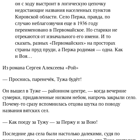
он с ходу выстроит в логическую цепочку
недостающие названия населенных пунктов
Кировской области. Село Пержа, правда, по
случаю неблагозвучия еще в 1936 году
переименовано в Первомайское. Но старики не
отрекаются от изначального его имени. И то
сказать, разных «Первомайских» на просторах
страны пруд пруди, а Пержа родимая — одна. Как
и Воя…
Из романа Сергея Алексеева «Рой»
— Проснись, паренечёк, Тужа будёт!
Он вышел в Туже — районном центре, — когда вечерние
сумерки, придавленные низким небом, напрочь закрыли село.
Почему-то сразу вспомнилась отцова шутка по поводу
названия вятских сел.
— Как поеду за Тужу — за Пержу и за Вою!
Последние два села были настолько далекими, судя по
рассказам отца, а дороги такими плохими, что Тужа считалась