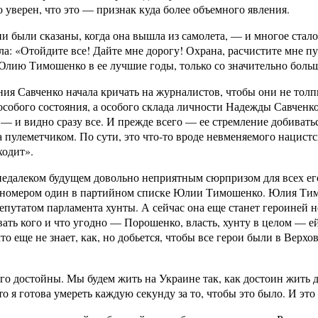
ерен, что это — признак куда более объемного явления.
ни были сказаны, когда она вышла из самолета, — и многое ста
ла: «Отойдите все! Дайте мне дорогу! Охрана, расчистите мне пут
лию Тимошенко в ее лучшие годы, только со значительно боль
ия Савченко начала кричать на журналистов, чтобы они не толпи
собого состояния, а особого склада личности Надежды Савченко
 и видно сразу все. И прежде всего — ее стремление добиватьс
ла пулеметчиком. По сути, это что-то вроде невменяемого нацис
ходит».
 недалеком будущем довольно неприятным сюрпризом для всех е
тся номером один в партийном списке Юлии Тимошенко. Юлия Ти
утатом парламента хунты. А сейчас она еще станет героиней ном
вать кого и что угодно — Порошенко, власть, хунту в целом — 
еще не знает, как, но добьется, чтобы все герои были в Верховно
ого достойны. Мы будем жить на Украине так, как достоин жить до
что я готова умереть каждую секунду за то, чтобы это было. И эт