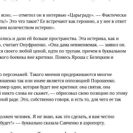
ло ясно, — отметил он в интервью «Царьграду». — Фактически
ь!» Это что такое? Ее встречают как героиню, а у нее в ответ
шим количеством истерии».
лись и дали ей больше пространства. Эта истерика, как и
, считает Онуфриенко. «Она дама невменяемая, — заявил он.
я своего любой ценой, идти по трупам, причем в буквальном
тского боевика вне критики. Помесь Яроша с Белецким и
го персонажей. Такого мнения придерживаются многие
мошенко так или иначе является оппозицией Порошенко.
ер один, которая будет вне критики: она святая, она
ей никто слова не скажет, — обрисовал свою позицию по этому
й раде. Это, собственно говоря, и есть то, для чего ее так
лжен человек. Я не знаю, как это сделать, я вам честно
о будет!» — буквально сказала Савченко в аэропорту.