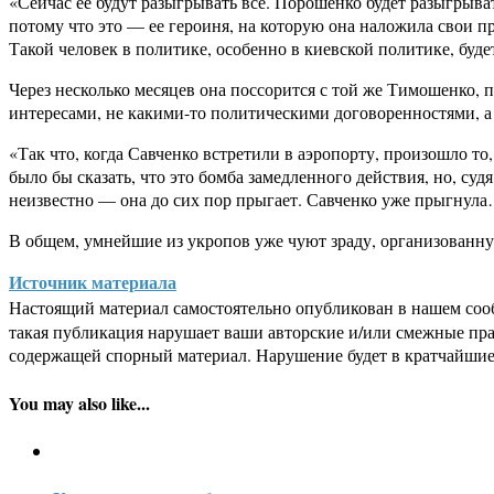
«Сейчас ее будут разыгрывать все. Порошенко будет разыгрыва
потому что это — ее героиня, на которую она наложила свои пр
Такой человек в политике, особенно в киевской политике, буд
Через несколько месяцев она поссорится с той же Тимошенко, 
интересами, не какими-то политическими договоренностями, а 
«Так что, когда Савченко встретили в аэропорту, произошло 
было бы сказать, что это бомба замедленного действия, но, суд
неизвестно — она до сих пор прыгает. Савченко уже прыгнул
В общем, умнейшие из укропов уже чуют зраду, организованную
Источник материала
Настоящий материал самостоятельно опубликован в нашем соо
такая публикация нарушает ваши авторские и/или смежные пр
содержащей спорный материал. Нарушение будет в кратчайшие
You may also like...