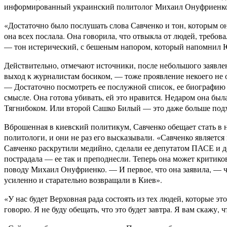
информированный украинский политолог Михаил Онуфриенко ув
«Достаточно было послушать слова Савченко и тон, которым о
она всех послала. Она говорила, что отвыкла от людей, требова
— тон истерический, с бешеным напором, который напомнил Ю
Действительно, отмечают источники, после небольшого заявлен
выход к журналистам босиком, — тоже проявление некоего не о
— Достаточно посмотреть ее послужной список, ее биографию —
смысле. Она готова убивать, ей это нравится. Недаром она бы
Тягнибоком. Или второй Сашко Билый — это даже больше под
Вброшенная в киевский политикум, Савченко обещает стать в
политологи, и они не раз его высказывали. «Савченко являе
Савченко раскрутили медийно, сделали ее депутатом ПАСЕ и деп
пострадала — ее так и преподнесли. Теперь она может критико
поводу Михаил Онуфриенко. — И первое, что она заявила, — что 
усиленно и старательно возвращали в Киев».
«У нас будет Верховная рада состоять из тех людей, которые эт
говорю. Я не буду обещать, что это будет завтра. Я вам скажу, 