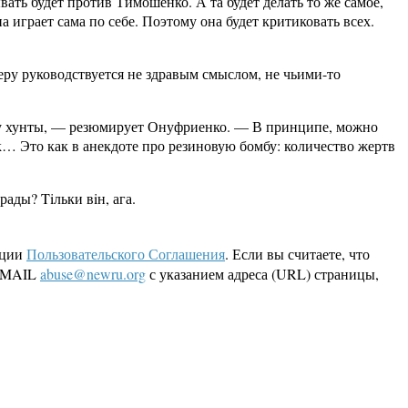
ать будет против Тимошенко. А та будет делать то же самое,
 играет сама по себе. Поэтому она будет критиковать всех.
еру руководствуется не здравым смыслом, не чьими-то
ству хунты, — резюмирует Онуфриенко. — В принципе, можно
так… Это как в анекдоте про резиновую бомбу: количество жертв
ады? Tiльки вiн, ага.
кции
Пользовательского Соглашения
. Если вы считаете, что
 EMAIL
abuse@newru.org
с указанием адреса (URL) страницы,