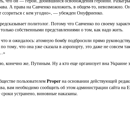
ть, что он — герой, добившийся освобождения героини. Разыгрыв
ава. А права на Савченко наложить, в общем-то, невозможно. Она
ет ссориться с кем угодно», — убежден Онуфриенко.
предсказывает политолог. Потому что Савченко по своему характ
только собственными представлениями о том, как надо жить.
то, что и ожидалось: атомную бомбу подбросили прямо руковод
я по тому, что она уже сказала в аэропорту, это даже не совсем 
а…»
, конечно же, Путиным. Ну а кто еще организует вна Украине зр
Proper
бществе пользователем
на основании действующей реда
ава, вам необходимо сообщить об этом администрации сайта на
 сроки устранено, виновные наказаны.