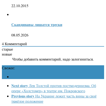
22.10.2015
Скандинавы лишатся трески
08.05.2026
4
Комментарий
старые
новые
Чтобы добавить комментарий, надо залогиниться.
Свежее:
Next story
Лев Толстой против постмодернизма. Об
опере «Холстомер» в театре им. Покровского
Previous story
На Украине лежит часть вины за своё
тяжёлое положение